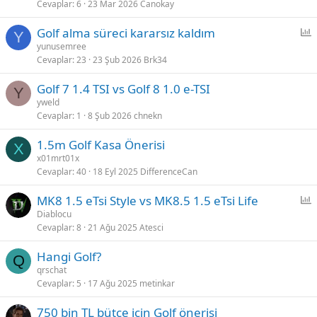
Cevaplar
6
23 Mar 2026
Canokay
Golf alma süreci kararsız kaldım
Y
n
yunusemree
Cevaplar
23
23 Şub 2026
Brk34
k
e
Golf 7 1.4 TSI vs Golf 8 1.0 e-TSI
t
Y
yweld
Cevaplar
1
8 Şub 2026
chnekn
1.5m Golf Kasa Önerisi
X
x01mrt01x
Cevaplar
40
18 Eyl 2025
DifferenceCan
MK8 1.5 eTsi Style vs MK8.5 1.5 eTsi Life
n
Diablocu
Cevaplar
8
21 Ağu 2025
Atesci
k
e
Hangi Golf?
t
Q
qrschat
Cevaplar
5
17 Ağu 2025
metinkar
750 bin TL bütçe için Golf önerisi