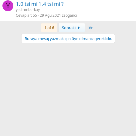
1.0 tsi mi 1.4 tsi mi ?
Y
yildirimberkay
Cevaplar
55
29 Ağu 2021
zsoganci
Son
1 of 6
Sonraki
Buraya mesaj yazmak için üye olmanız gereklidir.