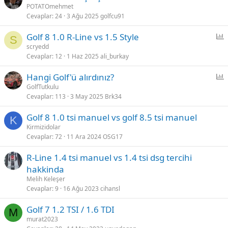
POTATOmehmet
Cevaplar
24
3 Ağu 2025
golfcu91
Golf 8 1.0 R-Line vs 1.5 Style
S
n
scryedd
Cevaplar
12
1 Haz 2025
ali_burkay
k
e
Hangi Golf'ü alırdınız?
t
n
GolfTutkulu
Cevaplar
113
3 May 2025
Brk34
k
e
Golf 8 1.0 tsi manuel vs golf 8.5 tsi manuel
t
K
Kirmizidolar
Cevaplar
72
11 Ara 2024
OSG17
R-Line 1.4 tsi manuel vs 1.4 tsi dsg tercihi
hakkinda
Melih Keleşer
Cevaplar
9
16 Ağu 2023
cihansl
Golf 7 1.2 TSI / 1.6 TDI
M
murat2023