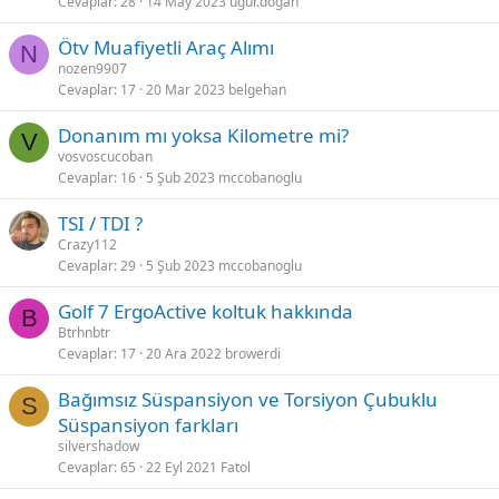
Cevaplar
28
14 May 2023
ugur.dogan
Ötv Muafiyetli Araç Alımı
N
nozen9907
Cevaplar
17
20 Mar 2023
belgehan
Donanım mı yoksa Kilometre mi?
V
vosvoscucoban
Cevaplar
16
5 Şub 2023
mccobanoglu
TSI / TDI ?
Crazy112
Cevaplar
29
5 Şub 2023
mccobanoglu
Golf 7 ErgoActive koltuk hakkında
B
Btrhnbtr
Cevaplar
17
20 Ara 2022
browerdi
Bağımsız Süspansiyon ve Torsiyon Çubuklu
S
Süspansiyon farkları
silvershadow
Cevaplar
65
22 Eyl 2021
Fatol