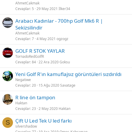
AhmetCakmak
Cevaplar
5
29 May 2021
İlker34
Arabacı Kadınlar - 700hp Golf Mk6 R |
Sekizsilindir
AhmetCakmak
Cevaplar
7
4 May 2021
ogzogz
GOLF R STOK YAYLAR
TornadoRedGolfR
Cevaplar
84
22 Ara 2020
Goksu
Yeni Golf R'ın kamuflajsız görüntüleri sızdırıldı
Negatiwe
Cevaplar
20
15 Ağu 2020
Savatage
R line ön tampon
Haktan
Cevaplar
23
2 May 2020
Haktan
Çift U Led Tek U led farkı
S
silvershadow
Cevaplar
77
19 Ara 2019
Omer_Kahraman