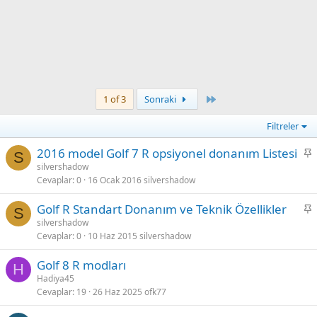
Son
1 of 3
Sonraki
Filtreler
S
2016 model Golf 7 R opsiyonel donanım Listesi
S
a
silvershadow
Cevaplar
0
16 Ocak 2016
silvershadow
b
i
S
Golf R Standart Donanım ve Teknik Özellikler
t
S
a
silvershadow
Cevaplar
0
10 Haz 2015
silvershadow
b
i
Golf 8 R modları
t
H
Hadiya45
Cevaplar
19
26 Haz 2025
ofk77