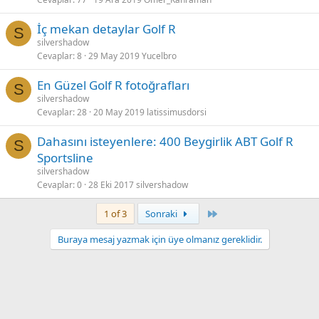
İç mekan detaylar Golf R
S
silvershadow
Cevaplar
8
29 May 2019
Yucelbro
En Güzel Golf R fotoğrafları
S
silvershadow
Cevaplar
28
20 May 2019
latissimusdorsi
Dahasını isteyenlere: 400 Beygirlik ABT Golf R
S
Sportsline
silvershadow
Cevaplar
0
28 Eki 2017
silvershadow
Son
1 of 3
Sonraki
Buraya mesaj yazmak için üye olmanız gereklidir.