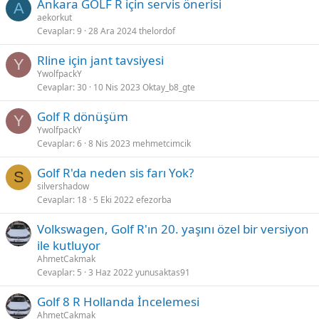
Ankara GOLF R için servis önerisi
A
aekorkut
Cevaplar
9
28 Ara 2024
thelordof
Rline için jant tavsiyesi
Y
YwolfpackY
Cevaplar
30
10 Nis 2023
Oktay_b8_gte
Golf R dönüşüm
Y
YwolfpackY
Cevaplar
6
8 Nis 2023
mehmetcimcik
Golf R'da neden sis farı Yok?
S
silvershadow
Cevaplar
18
5 Eki 2022
efezorba
Volkswagen, Golf R'ın 20. yaşını özel bir versiyon
ile kutluyor
AhmetCakmak
Cevaplar
5
3 Haz 2022
yunusaktas91
Golf 8 R Hollanda İncelemesi
AhmetCakmak