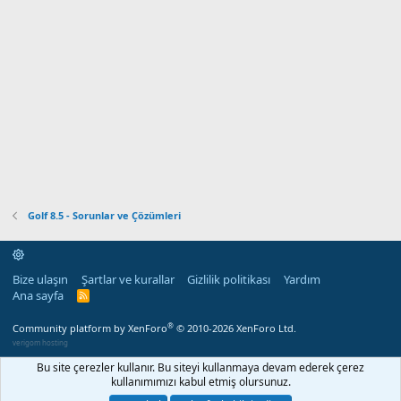
Golf 8.5 - Sorunlar ve Çözümleri
Bize ulaşın
Şartlar ve kurallar
Gizlilik politikası
Yardım
Ana sayfa
R
S
S
®
Community platform by XenForo
© 2010-2026 XenForo Ltd.
verigom hosting
Bu site çerezler kullanır. Bu siteyi kullanmaya devam ederek çerez
kullanımımızı kabul etmiş olursunuz.