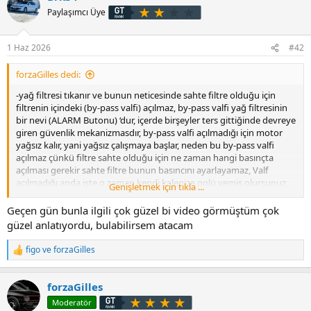
i
Paylaşımcı Üye
l
e
r
1 Haz 2026
#42
:
forzaGilles dedi:
-yağ filtresi tıkanır ve bunun neticesinde sahte filtre olduğu için
filtrenin içindeki (by-pass valfi) açılmaz, by-pass valfi yağ filtresinin
bir nevi (ALARM Butonu) ‘dur, içerde birşeyler ters gittiğinde devreye
giren güvenlik mekanizmasdır, by-pass valfi açılmadığı için motor
yağsız kalır, yani yağsız çalışmaya başlar, neden bu by-pass valfi
açılmaz çünkü filtre sahte olduğu için ne zaman hangi basınçta
açılması gerekir sahte filtre bunun basıncını ayarlayamaz, Valf
açılmadığı anda işte o zaman kendi kalenize golü yemiş olursunuz,
Genişletmek için tıkla ...
hemde öyle 2-3 ayda falan değil, 1-2 dakika içinde motoru
kucağınıza almış olursunuz,
Geçen gün bunla ilgili çok güzel bi video görmüştüm çok
güzel anlatıyordu, bulabilirsem atacam
figo
ve
forzaGilles
T
e
p
forzaGilles
k
i
Moderatör
l