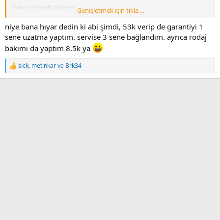
Ayrıca şunuda ekleyim
Genişletmek için tıkla ...
Vw-tr satamadığı her türlü aracı
niye bana hıyar dedin ki abi şimdi, 53k verip de garantiyi 1
Mecbur oldugu icin getiriyor depolarına otoparklarına yığıyor.
sene uzatma yaptım. servise 3 sene bağlandım. ayrıca rodaj
bakımı da yaptım 8.5k ya
Distrübütörlük anlasması bunu gerektirir.
slck
,
metinkar
ve
Brk34
T
Vw-AG den her yıl icin mecburi kotayı TR ye cekmek zorundalar
e
....yoksa anlaşma bozulur. Vw tr ye verilen Kar payları iptal olur
p
k
i
l
e
r
: