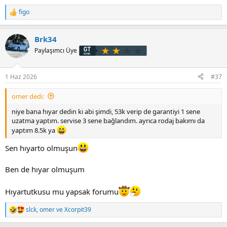
figo
T
e
p
Brk34
k
i
Paylaşımcı Üye
l
e
r
1 Haz 2026
#37
:
omer dedi:
niye bana hıyar dedin ki abi şimdi, 53k verip de garantiyi 1 sene
uzatma yaptım. servise 3 sene bağlandım. ayrıca rodaj bakımı da
yaptım 8.5k ya
Sen hıyarto olmuşun
Ben de hıyar olmuşum
Hıyartutkusu mu yapsak forumu
slck
,
omer
ve
Xcorpit39
T
e