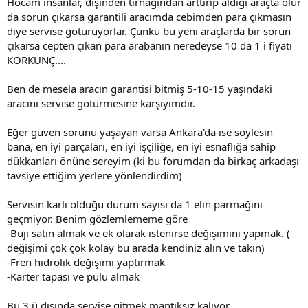
Hocam insanlar, dişinden tırnağından arttırıp aldığı araçta olur
Mecbur oldugu icin getiriyor depolarına otoparklarına yığıyor.
da sorun çıkarsa garantili aracımda cebimden para çıkmasın
diye servise götürüyorlar. Çünkü bu yeni araçlarda bir sorun
Distrübütörlük anlasması bunu gerektirir.
çıkarsa cepten çıkan para arabanın neredeyse 10 da 1 i fiyatı
KORKUNÇ....
Vw-AG den her yıl icin mecburi kotayı TR ye cekmek zorundalar
....yoksa anlaşma bozulur. Vw tr ye verilen Kar payları iptal olur
Ben de mesela aracın garantisi bitmiş 5-10-15 yaşındaki
aracını servise götürmesine karşıyımdır.
Eğer güven sorunu yaşayan varsa Ankara'da ise söylesin
bana, en iyi parçaları, en iyi işçiliğe, en iyi esnaflığa sahip
dükkanları önüne sereyim (ki bu forumdan da birkaç arkadaşı
tavsiye ettiğim yerlere yönlendirdim)
Servisin karlı olduğu durum sayısı da 1 elin parmağını
geçmiyor. Benim gözlemlememe göre
-Buji satın almak ve ek olarak istenirse değişimini yapmak. (
değişimi çok çok kolay bu arada kendiniz alın ve takın)
-Fren hidrolik değişimi yaptırmak
-Karter tapası ve pulu almak
Bu 3 ü dışında servise gitmek mantıksız kalıyor.