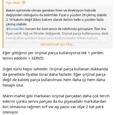
figo dedi:
Bakım içerisinde olması gereken firen ve direksiyon hidrolik
değişimleri olduğunu da belirttiler. Fiyat o yüzden 29 çıkmış olabilir.
2. Yıl bakımı değil 30bin bakımı olarak ilettim belki o yüzden fazla
çıkmış olabilir.
@forzaGilles
hocam bir özel servis ile telefonda görüştüm 7bin lira
fiyat verdi. Yağ ve filtreler değişecek. Orjinal parça kullanıyoruz dedi.
Fotoğrafları gördüm baya ürün koduna kadar etiketi kutusu
yerinde duruyor. Bunu servisten temin ediyor olma şansları yok mu?
Genişletmek için tıkla ...
Hafta içinde gideceğim ama siz öyle deyince bi tedirgin oldum
Eğer gittiğiniz yer orijinal parça kullanıyorsa tek 1 yerden
temin edebilir = SERVİS
Diğer türlü hepsi sahtedir. Orijinal parça kullanan dükkanda
da genellikle fiyatlar biraz daha fazladır. Eğer orijinal parça
değil de kaliteli parça kullanılması hem daha iyi hem daha
hesaplı olur.
Mann-mahle gibi markaları orijinal parçadan daha çok tercih
ederim çünkü servis parçası da bu piyasadaki markalardan
biri olmasına rağmen sırf vw ag yazısı var diye 2 kat para
isteniyor.