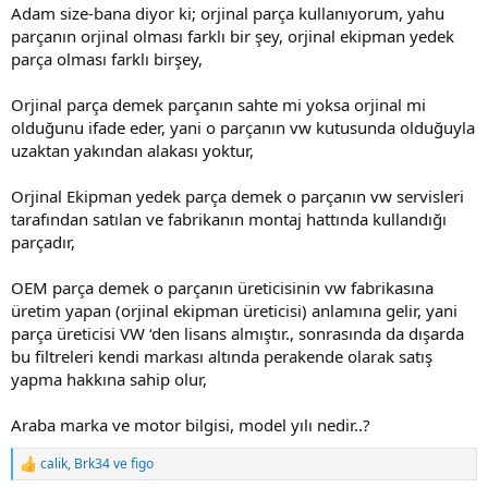
Adam size-bana diyor ki; orjinal parça kullanıyorum, yahu
parçanın orjinal olması farklı bir şey, orjinal ekipman yedek
parça olması farklı birşey,
Orjinal parça demek parçanın sahte mi yoksa orjinal mi
olduğunu ifade eder, yani o parçanın vw kutusunda olduğuyla
uzaktan yakından alakası yoktur,
Orjinal Ekipman yedek parça demek o parçanın vw servisleri
tarafından satılan ve fabrikanın montaj hattında kullandığı
parçadır,
OEM parça demek o parçanın üreticisinin vw fabrikasına
üretim yapan (orjinal ekipman üreticisi) anlamına gelir, yani
parça üreticisi VW ‘den lisans almıştır., sonrasında da dışarda
bu filtreleri kendi markası altında perakende olarak satış
yapma hakkına sahip olur,
Araba marka ve motor bilgisi, model yılı nedir..?
calik
,
Brk34
ve
figo
T
e