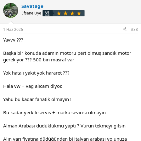
p
Savatage
k
i
Efsane Üye
l
e
r
1 Haz 2026
#38
:
Yavvv ???
Başka bir konuda adamın motoru pert olmuş sandık motor
gerekiyor ??? 500 bin masraf var
Yok hatalı yakıt yok hararet ???
Hala vw + vag alıcam diyor.
Yahu bu kadar fanatik olmayın !
Bu kadar yerkili servis + marka sevicisi olmayın
Alman Arabası düdüklükmü yaptı ? Vurun tekmeyi gitsin
Alın yarı fiyatına düdüğünden bi italyan arabası yolunuza