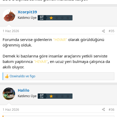
Xcorpit39
Katılımcı Üye
1 Haz 2026
#35
Forumda servise gidenlerin
"HIYAR"
olarak görüldüğünü
öğrenmiş olduk.
Demek ki bazılarına göre insanlar araçlarını yetkili serviste
bakım yaptırınca
"HIYAR"
, en ucuz yeri bulmaya çalışınca da
akıllı oluyor.
Oswinaldo
ve
figo
T
e
p
Halilo
k
i
Katılımcı Üye
l
e
r
1 Haz 2026
#36
: