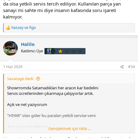
da olsa yetkili servis tercih ediliyor. Kullanılan parça yan
sanayi mi sahte mi diye insanın kafasında soru işareti
Vw-AG den her yıl icin mecburi kotayı TR ye cekmek zorundalar
kalmıyor.
....yoksa anlaşma bozulur. Vw tr ye verilen Kar payları iptal olur
hassey
ve
figo
T
e
p
Halilo
k
i
Katılımcı Üye
l
e
r
1 Haz 2026
#34
:
Savatage dedi:
Showrromda Satamadıkları her aracın kar bedelini
Servis ücretlerinden çıkarmaya çalışıyorlar artık.
Açık ve net yazıyorum
"HIYAR" olan gider bu paraları yetkili servise verir.
Ayrıca şunuda ekleyim
Genişletmek için tıkla ...
Vw-tr satamadığı her türlü aracı