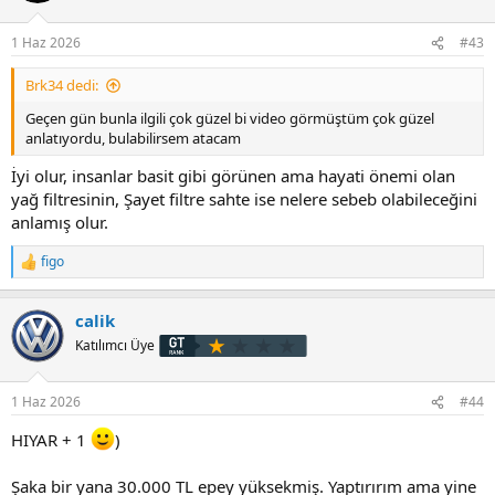
e
r
1 Haz 2026
#43
:
Brk34 dedi:
Geçen gün bunla ilgili çok güzel bi video görmüştüm çok güzel
anlatıyordu, bulabilirsem atacam
İyi olur, insanlar basit gibi görünen ama hayati önemi olan
yağ filtresinin, Şayet filtre sahte ise nelere sebeb olabileceğini
anlamış olur.
figo
T
e
p
calik
k
i
Katılımcı Üye
l
e
r
1 Haz 2026
#44
:
HIYAR + 1
)
Şaka bir yana 30.000 TL epey yüksekmiş. Yaptırırım ama yine