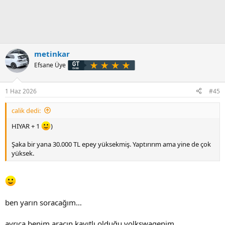
metinkar
Efsane Üye
1 Haz 2026
#45
calik dedi:
HIYAR + 1
)
Şaka bir yana 30.000 TL epey yüksekmiş. Yaptırırım ama yine de çok
yüksek.
ben yarın soracağım…
ayrıca benim aracın kayıtlı olduğu volkswagenim