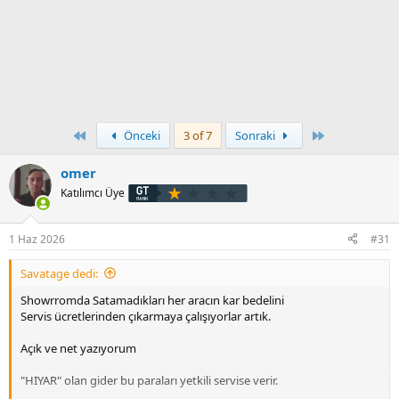
First
Son
Önceki
3 of 7
Sonraki
omer
Katılımcı Üye
1 Haz 2026
#31
Savatage dedi:
Showrromda Satamadıkları her aracın kar bedelini
Servis ücretlerinden çıkarmaya çalışıyorlar artık.
Açık ve net yazıyorum
"HIYAR" olan gider bu paraları yetkili servise verir.