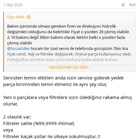
Edit ?
r
1 Haz 2026
#40
:
Benim araba ?
figo dedi:
Bozulmuyor ki tekmeyi ters voleyi koyup sutlayım ??
Bakım içerisinde olması gereken firen ve direksiyon hidrolik
değişimleri olduğunu da belirttiler. Fiyat o yüzden 29 çıkmış olabilir.
Km 120 bin
2. Yıl bakımı değil 30bin bakımı olarak ilettim belki o yüzden fazla
Yaş 9
çıkmış olabilir.
@forzaGilles
hocam bir özel servis ile telefonda görüştüm 7bin lira
2017 1.6 tdi golf mk7,5
fiyat verdi. Yağ ve filtreler değişecek. Orjinal parça kullanıyoruz dedi.
Fotoğrafları gördüm baya ürün koduna kadar etiketi kutusu
Bozulursa şutlarız tabi
yerinde duruyor. Bunu servisten temin ediyor olma şansları yok mu?
Genişletmek için tıkla ...
Hafta içinde gideceğim ama siz öyle deyince bi tedirgin oldum
Servisten temin ettikleri anda sizin servise giderek yedek
parça biriminden temin etmeniz ile aynı şey olur,
Yani o parçalara veya filtrelere sizin ödediğiniz rakama almış
olurlar,
2 olasılık var;
Filtreler sahte (%99,9999 ihtimal)
veya
Filtreler kaçak yollar ile ülkeye sokulmuştur..!!