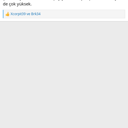
de çok yüksek.
Xcorpit39
ve
Brk34
T
e
p
k
i
l
e
r
: