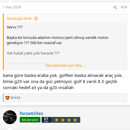
1 Haz 2026
#39
Savatage dedi:
Yavvv ???
Başka bir konuda adamın motoru pert olmuş sandık motor
gerekiyor ??? 500 bin masraf var
Yok hatalı yakıt yok hararet ???
Hala vw + vag alıcam diyor.
Genişletmek için tıkla ...
Yahu bu kadar fanatik olmayın !
bana göre baska araba yok. golften baska alınacak araç yok.
bmw g20 var ona da güc yetmiyor. golf 8 vardı 8.5 geçtik
Bu kadar yerkili servis + marka sevicisi olmayın
sonraki hedef a3 ya da g20 insallah
Alman Arabası düdüklükmü yaptı ? Vurun tekmeyi gitsin
Brk34
T
e
Alın yarı fiyatına düdüğünden bi italyan arabası yolunuza bakın
p
forzaGilles
k
Bu zihniyetle yıllarca yolunursunuz
i
Moderatör
l
e