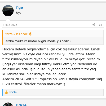
p
figo
k
i
Üye
l
e
r
1 Haz 2026
#41
:
forzaGilles dedi:
Araba marka ve motor bilgisi, model yılı nedir..?
Hocam detaylı bilgilendirme için çok teşekkür ederim. Emek
vermişsiniz. Siz öyle yazınca randevuyu iptal ettim. Mann
filtre kullanıyorum diyen bir yer buldum oraya götüreceğim.
Çoğu yer dışarıdan yağı filtreyi kabul etmiyor. Nedenini de
anlaşılır aslında. İşini düzgün yapan adam sahte filtre yağ
kullanırsa sorunlar ustaya mal edilecek.
Aracım 2024 Golf 1.5 Impression. Yeni ustayla konuştum Yağ
0-20 castrol, filtreler mann markaymış.
Brk34
T
e
p
Brk34
k