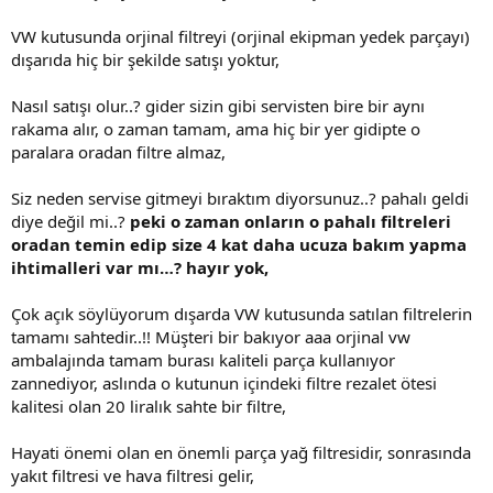
VW kutusunda orjinal filtreyi (orjinal ekipman yedek parçayı)
dışarıda hiç bir şekilde satışı yoktur,
Nasıl satışı olur..? gider sizin gibi servisten bire bir aynı
rakama alır, o zaman tamam, ama hiç bir yer gidipte o
paralara oradan filtre almaz,
Siz neden servise gitmeyi bıraktım diyorsunuz..? pahalı geldi
diye değil mi..?
peki o zaman onların o pahalı filtreleri
oradan temin edip size 4 kat daha ucuza bakım yapma
ihtimalleri var mı…? hayır yok,
Çok açık söylüyorum dışarda VW kutusunda satılan filtrelerin
tamamı sahtedir..!! Müşteri bir bakıyor aaa orjinal vw
ambalajında tamam burası kaliteli parça kullanıyor
zannediyor, aslında o kutunun içindeki filtre rezalet ötesi
kalitesi olan 20 liralık sahte bir filtre,
Hayati önemi olan en önemli parça yağ filtresidir, sonrasında
yakıt filtresi ve hava filtresi gelir,