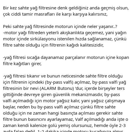
Bir kez sahte yağ filtresine denk geldiğiniz anda geçmiş olsun,
çok ciddi tamir masrafları ile karşı karşıya kalırsınız,
Peki sahte yağ filtresinde motorun içinde neler yaşanır..?
-motor yağı filtreden yeterli akışkanlıkta geçemez, yani yağın
motor içinde sirkülasyonu istenilen hızda sağlanamaz, çünkü
filtre sahte olduğu için filtrenin kağıdı kalitesizidir,
-yağ filtresi sıcağa dayanamaz parçalanır motorun içine kopan
filtre kağıtları girer,
-yağ filtresi tıkanır ve bunun neticesinde sahte filtre olduğu
için filtrenin içindeki (by-pass valfi) açılmaz, by-pass valfi yağ
filtresinin bir nevi (ALARM Butonu) ‘dur, içerde birşeyler ters
gittiğinde devreye giren güvenlik mekanizmasdır, by-pass
valfi açılmadığı için motor yağsız kalır, yani yağsız çalışmaya
başlar, neden bu by-pass valfi açılmaz çünkü filtre sahte
olduğu için ne zaman hangi basınçta açılması gerekir sahte
filtre bunun basıncını ayarlayamaz, Valf açılmadığı anda işte o
zaman kendi kalenize golü yemiş olursunuz, hemde öyle 2-3
ayda falan değil, 1-2 dakika içinde motoru kucağınıza almış