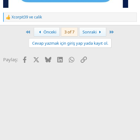
Xcorpit39
ve
calik
T
e
p
First
Son
Önceki
3 of 7
Sonraki
k
i
Cevap yazmak için giriş yap yada kayıt ol.
l
e
r
Facebook
X
Bluesky
LinkedIn
WhatsApp
Link
Paylaş:
: