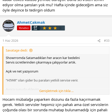
ediyor olma şansları yok mu? Hafta içinde gideceğim ama siz
öyle deyince bi tedirgin oldum
AhmetCakmak
Yönetici
1 Haz 2026
#33
Savatage dedi:
Showrromda Satamadıkları her aracın kar bedelini
Servis ücretlerinden çıkarmaya çalışıyorlar artık.
Açık ve net yazıyorum
"HIYAR" olan gider bu paraları yetkili servise verir.
Ayrıca şunuda ekleyim
Genişletmek için tıkla ...
Vw-tr satamadığı her türlü aracı
Hocam mübalağa yaparken dozunu da fazla kaçırmamak
Mecbur oldugu icin getiriyor depolarına otoparklarına yığıyor.
gerek. Yetkili servisler hepimiz için pahalı ama özel servislerin
çoğunda olası bir sorunda muhatap bulunamadığı için pahalı
Distrübütörlük anlasması bunu gerektirir.