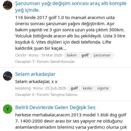
Şanzuman yağı değişim sonrası araç altı komple
yağ içinde.
116 binde 2017 golf 1.0 tsı manuel aracımın usta
önerisi sonrası şanzuman yağını değiştirdim. Aşır
bakım yapıldı ve 3 gün sonra uzun yola çıktım 300km.
Yolculuk bittiğinde aracın altı bu şekildeydi. Usta 3 litre
koyduk 6. Vites dişlileri için dedi telefonda. Lifte
kaldırdık şuan bir kaçak...
Ckrckr
Konu
19 Mar 2026
bakım
golf
şanzuman
Cevaplar: 7
Forum:
Genel Konular
Selam arkadaşlar
Selam arkadaşlar, x x
keskking
Konu
25 Şub 2026
golf
kasko
sigorta
Cevaplar: 0
Forum:
Tanışma Salonu
Belirli Devirlerde Gelen Değişik Ses
Y
herkese merhabalar,aracım 2013 model 1.6tdi dsg golf
7. 1400-2000 devir arası bir ses yapıyor ne olduğunu
anlamlandıramadım bileniniz varsa yardımcı olursa çok