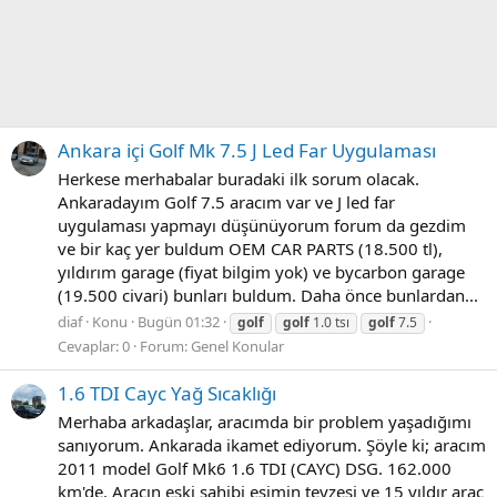
Ankara içi Golf Mk 7.5 J Led Far Uygulaması
Herkese merhabalar buradaki ilk sorum olacak.
Ankaradayım Golf 7.5 aracım var ve J led far
uygulaması yapmayı düşünüyorum forum da gezdim
ve bir kaç yer buldum OEM CAR PARTS (18.500 tl),
yıldırım garage (fiyat bilgim yok) ve bycarbon garage
(19.500 civari) bunları buldum. Daha önce bunlardan...
diaf
Konu
Bugün 01:32
golf
golf
1.0 tsı
golf
7.5
Cevaplar: 0
Forum:
Genel Konular
1.6 TDI Cayc Yağ Sıcaklığı
Merhaba arkadaşlar, aracımda bir problem yaşadığımı
sanıyorum. Ankarada ikamet ediyorum. Şöyle ki; aracım
2011 model Golf Mk6 1.6 TDI (CAYC) DSG. 162.000
km'de. Aracın eski sahibi eşimin teyzesi ve 15 yıldır araç