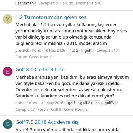
Cevaplar: 0
Forum:
Tanışma Salonu
şanzıman
1.2 Tsı motorumdan gelen ses
Y
Merhabalar 1.2 tsı uzun yıllar kullanmış kişilerden
yorum bekliyorum aracımda motor sıcakken böyle ses
var bi dinleyip sorun olup olmadığı konusunda
bilgilendirebilir misiniz ? 2016 model aracım
yusufck
Konu
10 Haz 2026
Cevaplar: 17
1.2 tsi
golf
Forum:
Genel Konular
Golf 8 1.0 eTSI R Line
E
Merhaba aranıza yeni katıldım, bu aracı almaya niyetim
var. Style bakarken bu gözüme daha yakışıklı geldi…
Önerileriniz nelerdir sizlerden tavsiye almak isterim.
Satarken kullanırken vs nelere dikkat etmeliyim?
ehbee
Konu
19 May 2026
golf
golf
8 r line
golf
8
Cevaplar: 7
Forum:
Golf 8 - Genel Konular
Golf 7.5 2018 Acc devre dışı
G
Araç 4-5 gün yağmur altında kaldıktan sonra yolda