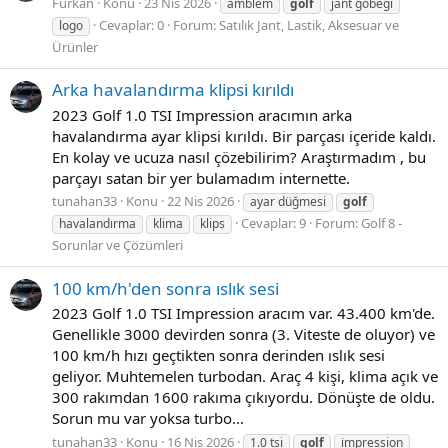
Furkan
Konu
23 Nis 2026
amblem
golf
jant göbeği
Cevaplar: 0
Forum:
Satılık Jant, Lastik, Aksesuar ve
logo
Ürünler
Arka havalandırma klipsi kırıldı
2023 Golf 1.0 TSI Impression aracımın arka
havalandırma ayar klipsi kırıldı. Bir parçası içeride kaldı.
En kolay ve ucuza nasıl çözebilirim? Araştırmadım , bu
parçayı satan bir yer bulamadım internette.
tunahan33
Konu
22 Nis 2026
ayar düğmesi
golf
Cevaplar: 9
Forum:
Golf 8 -
havalandırma
klima
klips
Sorunlar ve Çözümleri
100 km/h'den sonra ıslık sesi
2023 Golf 1.0 TSI Impression aracım var. 43.400 km'de.
Genellikle 3000 devirden sonra (3. Viteste de oluyor) ve
100 km/h hızı geçtikten sonra derinden ıslık sesi
geliyor. Muhtemelen turbodan. Araç 4 kişi, klima açık ve
300 rakımdan 1600 rakıma çıkıyordu. Dönüşte de oldu.
Sorun mu var yoksa turbo...
tunahan33
Konu
16 Nis 2026
1.0 tsi
golf
i̇mpression