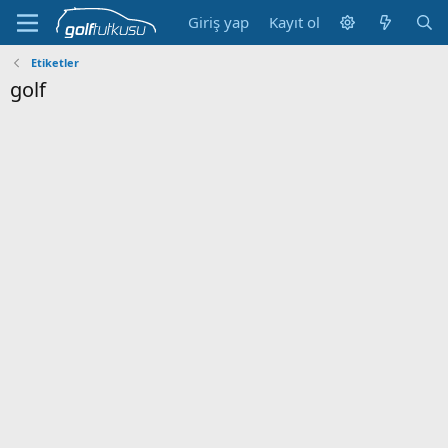
Giriş yap
Kayıt ol
Etiketler
golf