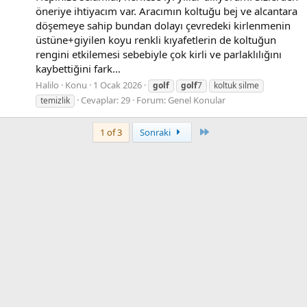
öneriye ihtiyacım var. Aracımın koltuğu bej ve alcantara
döşemeye sahip bundan dolayı çevredeki kirlenmenin
üstüne+giyilen koyu renkli kıyafetlerin de koltuğun
rengini etkilemesi sebebiyle çok kirli ve parlaklılığını
kaybettiğini fark...
Halilo
Konu
1 Ocak 2026
golf
golf
7
koltuk silme
Cevaplar: 29
Forum:
Genel Konular
temizlik
Son
1 of 3
Sonraki