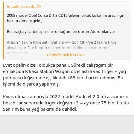
tapasını Mercedes ‘ten 2 kat pahalıya satamızsın, VW/Audi
forzaGilles dedi:
grubundan 5 kat pahalıya satamazsın..!!
2008 model Opel Corsa D 1.3 CDTI (ailenin ortak kullanım aracı) için
Sonuç olarak ;
bakım zamanı geldi,
Hava filtresi
Bu araçta yıllardır aşırı sinir olduğum bir durum/durumlar var,
Yağ filtresi
Yakıt filtresi
Aracın 1 takım filtre seti fiyatı na —> Golf Mk7 ‘ye 2 takım filtre
Polen filtresi
alınabiliyor, İşte bugün resmen komedi filmi olan durumu
anlatıyorum.,
Genişletmek için tıkla ...
Ödediğimiz tutar: 5.070 lira
Durum o kadar vahim ki aracın yakıt filtresi 3.200 lira, Evet yanlış
Evet opelin dizeli oldukça pahalı. Sürekli çalıştığım bir
Orjinal karter tapasısı: 700 lira (indirimli hali)
duymadınız,
emlakçıda K kasa Station Wagon dizel astra var. Triger + yağ
pompası değişimine işçilik dahil 88 bin tl ücret ödemiş. Bu
Liqui Moly Top Tec 4600 5W-30 (4 Litre); 2.530 lira
Karşılaştırma olması açısından kendi aracım olan Golf Mk7 1.6 TDI
işlemi de dışarda yaptırmış.
motor aracın yakıt filtresi 1.050 lira (marka: Mann)., Hatta Golf ‘e
Toplam tutar: 8.300 lira
yetkili servisten yakıt filtresi almaya kalksak yine Opel ‘den daha
Kıyas olması amacıyla 2022 model Audi a4 2.0 tdi aracımızın
ucuz 2.300 lira
Henüz daha ustaya işçilik ödemedik.,
bosch car servicede triger değişimi 3-4 ay önce 75 bin tl tuttu.
İşin daha da sinir bızucu yani bu durum sadece yakıt filtresi ile de
Sanırım buna yağ bakımı da dahildi.
İşte o meşhur 3.200 liralık yakıt filtresi;
sınırlı değil, polen filtresi almaya kalkarsak:
2 katmanlı karbonlu polen filtresi 1.350 lira
3 katmanlı anti-alerjik +karbonlu olanı 1.650 lira