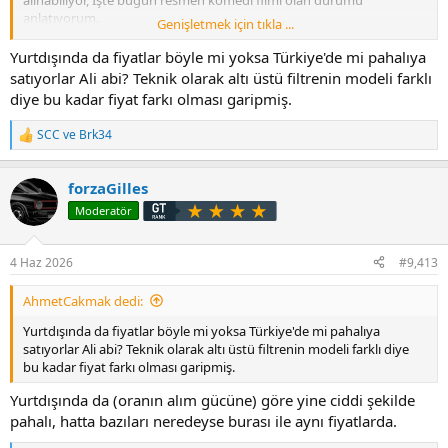
anlatıyorum.,
Genişletmek için tıkla ...
Durum o kadar vahim ki aracın yakıt filtresi 3.200 lira, Evet yanlış
Yurtdışında da fiyatlar böyle mi yoksa Türkiye'de mi pahalıya
duymadınız,
satıyorlar Ali abi? Teknik olarak altı üstü filtrenin modeli farklı
diye bu kadar fiyat farkı olması garipmiş.
Karşılaştırma olması açısından kendi aracım olan Golf Mk7 1.6 TDI
motor aracın yakıt filtresi 1.050 lira (marka: Mann)., Hatta Golf ‘e
SCC
ve
Brk34
T
yetkili servisten yakıt filtresi almaya kalksak yine Opel ‘den daha
e
ucuz 2.300 lira
p
forzaGilles
k
İşin daha da sinir bızucu yani bu durum sadece yakıt filtresi ile de
i
Moderatör
sınırlı değil, polen filtresi almaya kalkarsak:
l
e
2 katmanlı karbonlu polen filtresi 1.350 lira
r
4 Haz 2026
#9,413
:
3 katmanlı anti-alerjik +karbonlu olanı 1.650 lira
AhmetCakmak dedi:
Bu sebebten mecburiyetten Bosch marka polen filtresi alıyorum
Yurtdışında da fiyatlar böyle mi yoksa Türkiye'de mi pahalıya
maliyet: 600 lira
satıyorlar Ali abi? Teknik olarak altı üstü filtrenin modeli farklı diye
bu kadar fiyat farkı olması garipmiş.
Golf ‘e polen filtresi almak istersek:
Yurtdışında da (oranın alım gücüne) göre yine ciddi şekilde
Karbonlu 610 lira (marka: Mann)
pahalı, hatta bazıları neredeyse burası ile aynı fiyatlarda.