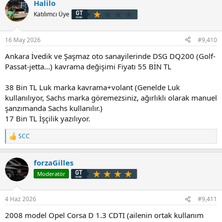
Halilo
k
i
Katılımcı Üye
l
e
r
16 May 2026
#9,410
:
Ankara İvedik ve Şaşmaz oto sanayilerinde DSG DQ200 (Golf-
Passat-jetta...) kavrama değişimi Fiyatı 55 BİN TL
38 Bin TL Luk marka kavrama+volant (Genelde Luk
kullanılıyor, Sachs marka göremezsiniz, ağırlıklı olarak manuel
şanzımanda Sachs kullanılır.)
17 Bin TL İşçilik yazılıyor.
SCC
T
e
p
forzaGilles
k
i
Moderatör
l
e
r
4 Haz 2026
#9,411
:
2008 model Opel Corsa D 1.3 CDTI (ailenin ortak kullanım