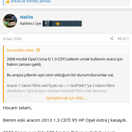
Brk34
ve
AhmetCakmak
T
Henüz daha ustaya işçilik ödemedik.,
e
p
Halilo
k
İşte o meşhur 3.200 liralık yakıt filtresi;
i
Katılımcı Üye
l
e
r
4 Haz 2026
#9,417
:
forzaGilles dedi:
2008 model Opel Corsa D 1.3 CDTI (ailenin ortak kullanım aracı) için
bakım zamanı geldi,
Bu araçta yıllardır aşırı sinir olduğum bir durum/durumlar var,
Aracın 1 takım filtre seti fiyatı na —> Golf Mk7 ‘ye 2 takım filtre
alınabiliyor, İşte bugün resmen komedi filmi olan durumu
anlatıyorum.,
Genişletmek için tıkla ...
Durum o kadar vahim ki aracın yakıt filtresi 3.200 lira, Evet yanlış
Hocam selam,
duymadınız,
Benim eski aracım 2013 1.3 CDTİ 95 HP Opel Astra J kasaydı.
Karşılaştırma olması açısından kendi aracım olan Golf Mk7 1.6 TDI
motor aracın yakıt filtresi 1.050 lira (marka: Mann)., Hatta Golf ‘e