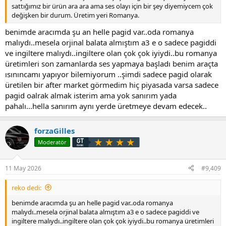
sattığımız bir ürün ara ara ama ses olayı için bir şey diyemiycem çok
değişken bir durum. Üretim yeri Romanya.
benimde aracımda şu an helle pagid var..oda romanya
malıydı..mesela orjinal balata almıştım a3 e o sadece pagiddi
ve ingiltere malıydı..ingiltere olan çok çok iyiydi..bu romanya
üretimleri son zamanlarda ses yapmaya başladı benim araçta
ısınıncamı yapıyor bilemiyorum ..şimdi sadece pagid olarak
üretilen bir after market görmedim hiç piyasada varsa sadece
pagid oalrak almak isterim ama yok sanırım yada
pahalı...hella sanırım aynı yerde üretmeye devam edecek..
forzaGilles
Moderatör
11 May 2026
#9,409
reko dedi:
benimde aracımda şu an helle pagid var..oda romanya
malıydı..mesela orjinal balata almıştım a3 e o sadece pagiddi ve
ingiltere malıydı..ingiltere olan çok çok iyiydi..bu romanya üretimleri