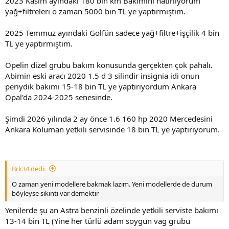
2023 Kasım ayındaki 180 bin km Bakımını hatırlıyorum
yetkili servisten yakıt filtresi almaya kalksak yine Opel ‘den daha
yağ+filtreleri o zaman 5000 bin TL ye yaptırmıştım.
ucuz 2.300 lira
İşin daha da sinir bızucu yani bu durum sadece yakıt filtresi ile de
2025 Temmuz ayındaki Golfün sadece yağ+filtre+işçilik 4 bin
sınırlı değil, polen filtresi almaya kalkarsak:
TL ye yaptırmıştım.
2 katmanlı karbonlu polen filtresi 1.350 lira
Opelin dizel grubu bakım konusunda gerçekten çok pahalı.
Abimin eski aracı 2020 1.5 d 3 silindir insignia idi onun
3 katmanlı anti-alerjik +karbonlu olanı 1.650 lira
periydik bakımı 15-18 bin TL ye yaptırıyordum Ankara
Bu sebebten mecburiyetten Bosch marka polen filtresi alıyorum
Opal'da 2024-2025 senesinde.
maliyet: 600 lira
Şimdi 2026 yılında 2 ay önce 1.6 160 hp 2020 Mercedesini
Golf ‘e polen filtresi almak istersek:
Ankara Koluman yetkili servisinde 18 bin TL ye yaptırıyorum.
Karbonlu 610 lira (marka: Mann)
Anti-alerjik +karbonlu 835 lira (marka: Mann)
Brk34 dedi:
Yani Opel için ( Bosch marka) karbonlu polen filtresine 600 lira
O zaman yeni modellere bakmak lazım. Yeni modellerde de durum
öderken, aynı fiyata Golf ‘e (Mann marka) karbonlu polen filtresi
böyleyse sıkıntı var demektir
alabiliyoruz,
Yenilerde şu an Astra benzinli özelinde yetkili serviste bakımı
İşin traji-komedi yani ister polen filtresini Bosch marka alalım isterse
13-14 bin TL (Yine her türlü adam soygun vag grubu
de Mann marka olsun, iki markada da filtrenin kağıdı baklava