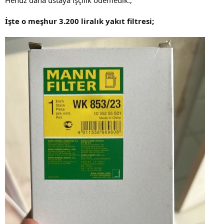
Henüz daha ustaya işçilik ödemedik.,
İşte o meşhur 3.200 liralık yakıt filtresi;