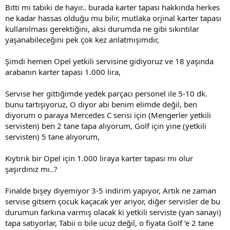
Bitti mi tabiki de hayır.. burada karter tapası hakkında herkes
ne kadar hassas olduğu mu bilir, mutlaka orjinal karter tapası
kullanılması gerektiğini, aksi durumda ne gibi sıkıntılar
yaşanabileceğini pek çok kez anlatmışımdır,
Şimdi hemen Opel yetkili servisine gidiyoruz ve 18 yaşında
arabanın karter tapası 1.000 lira,
Servise her gittiğimde yedek parçacı personel ile 5-10 dk.
bunu tartışıyoruz, O diyor abi benim elimde değil, ben
diyorum o paraya Mercedes C serisi için (Mengerler yetkili
servisten) ben 2 tane tapa alıyorum, Golf için yine (yetkili
servisten) 5 tane alıyorum,
Kıytırık bir Opel için 1.000 liraya karter tapası mı olur
şaşırdınız mı..?
Finalde bişey diyemiyor 3-5 indirim yapıyor, Artık ne zaman
servise gitsem çocuk kaçacak yer arıyor, diğer servisler de bu
durumun farkına varmış olacak ki yetkili serviste (yan sanayi)
tapa satıyorlar, Tabii o bile ucuz değil, o fiyata Golf ‘e 2 tane