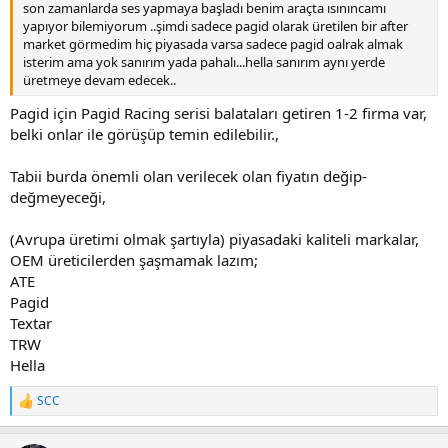
son zamanlarda ses yapmaya başladı benim araçta ısınıncamı
yapıyor bilemiyorum ..şimdi sadece pagid olarak üretilen bir after
market görmedim hiç piyasada varsa sadece pagid oalrak almak
isterim ama yok sanırım yada pahalı...hella sanırım aynı yerde
üretmeye devam edecek..
Pagid için Pagid Racing serisi balataları getiren 1-2 firma var,
belki onlar ile görüşüp temin edilebilir.,
Tabii burda önemli olan verilecek olan fiyatın değip-
değmeyeceği,
(Avrupa üretimi olmak şartıyla) piyasadaki kaliteli markalar,
OEM üreticilerden şaşmamak lazım;
ATE
Pagid
Textar
TRW
Hella
SCC
T
e
p