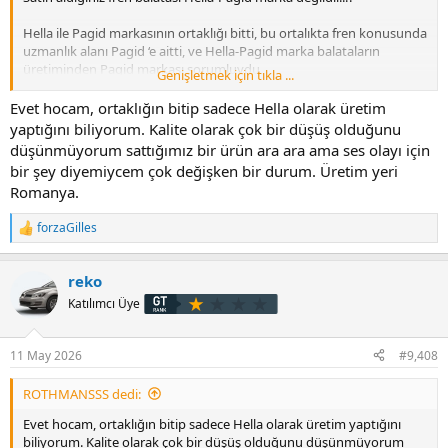
Hella ile Pagid markasının ortaklığı bitti, bu ortalıkta fren konusunda
uzmanlık alanı Pagid ‘e aitti, ve Hella-Pagid marka balataların
üretiminden Pagid markası sorumluydu,
Genişletmek için tıkla ...
Hella-Pagid adı altında güzel bir birliktelik olmuştu fakat birliktelik
Evet hocam, ortaklığın bitip sadece Hella olarak üretim
sona erdi, bu birliktelikte balata-disk üretimi Pagid fabrikalarında
yaptığını biliyorum. Kalite olarak çok bir düşüş olduğunu
yapılıyordu,
düşünmüyorum sattığımız bir ürün ara ara ama ses olayı için
bir şey diyemiycem çok değişken bir durum. Üretim yeri
Pagid (TMD Friction bünyesinde) olan fren sistemleri alabında
Romanya.
uzman ünlü bir üreticidir,
forzaGilles
Hella markası adı altında balata-disk üretimi devam edecek, ancak
T
bu üretim için tedariği (üretimi) artık Pagid tarafından değil, TMD
e
p
Friction tarafından sağlanacak.
reko
k
i
Üretim yeri neresi..? balataların bir görseli var mı..?
Katılımcı Üye
l
e
r
11 May 2026
#9,408
:
ROTHMANSSS dedi:
Evet hocam, ortaklığın bitip sadece Hella olarak üretim yaptığını
biliyorum. Kalite olarak çok bir düşüş olduğunu düşünmüyorum