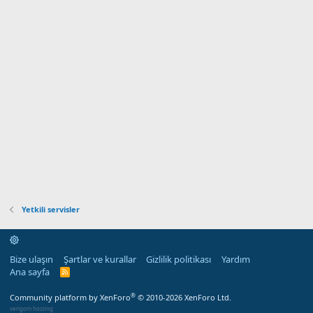
Polen filtresi
Ödediğimiz tutar: 5.070 lira
Orjinal karter tapasısı: 700 lira (indirimli hali)
Liqui Moly Top Tec 4600 5W-30 (4 Litre); 2.530 lira
Toplam tutar: 8.300 lira
Henüz daha ustaya işçilik ödemedik.,
İşte o meşhur 3.200 liralık yakıt filtresi;
Yetkili servisler
Bize ulaşın
Şartlar ve kurallar
Gizlilik politikası
Yardım
Ana sayfa
R
S
S
®
Community platform by XenForo
© 2010-2026 XenForo Ltd.
verigom hosting