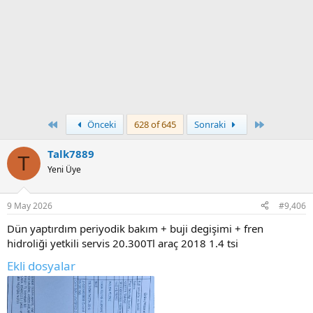
First
Son
Önceki
628 of 645
Sonraki
Talk7889
T
Yeni Üye
9 May 2026
#9,406
Dün yaptırdım periyodik bakım + buji degişimi + fren
hidroliği yetkili servis 20.300Tl araç 2018 1.4 tsi
Ekli dosyalar