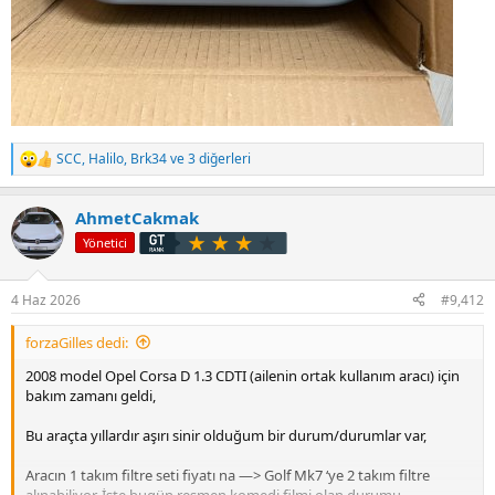
SCC
,
Halilo
,
Brk34
ve 3 diğerleri
T
e
p
AhmetCakmak
k
i
Yönetici
l
e
r
4 Haz 2026
#9,412
:
forzaGilles dedi:
2008 model Opel Corsa D 1.3 CDTI (ailenin ortak kullanım aracı) için
bakım zamanı geldi,
Bu araçta yıllardır aşırı sinir olduğum bir durum/durumlar var,
Aracın 1 takım filtre seti fiyatı na —> Golf Mk7 ‘ye 2 takım filtre
alınabiliyor, İşte bugün resmen komedi filmi olan durumu