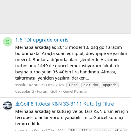
1.6 TDI upgrade önerisi
S
Merhaba arkadaşlar, 2013 model 1.6 dsg golf aracım
bulunmakta. Araçta şuan egr iptal, downpipe ve yazılım
mevcut. Bunlar aldığımda olan işlemlerdi. Aracımın
turbosunu 1449 ile güncellemek istiyorum fakat tek
başına turbo şuan 35-40bin lira bandında. Alması,
taktırması, yeniden yazılımı derken...
ssoylu
Konu
21 Ocak 2025
1.6 tdi
big turbo
upgrade
Cevaplar: 2
Forum:
Golf 7 - Genel Konular
🔺Golf 8 1.0etsi K&N 33-3111 Kutu İçi Filtre
Merhaba arkadaşlar kutu içi ve bu tarz K&N ürünleri için
tecrübesi olanlar yorum yapabilir mi... Güncel kutu içi
temin edildi...
metinkar
Konu
17 Ara 2024
34hms222
birlas
golftutkusu