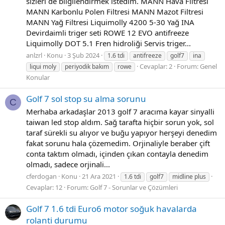
sizleri de bilgilendirmek istedim. MANN Hava Filtresi
MANN Karbonlu Polen Filtresi MANN Mazot Filtresi
MANN Yağ Filtresi Liquimolly 4200 5-30 Yağ INA
Devirdaimli triger seti ROWE 12 EVO antifreeze
Liquimolly DOT 5.1 Fren hidroliği Servis triger...
anlzrl
Konu
3 Şub 2024
1.6 tdi
antifreeze
golf7
ina
Cevaplar: 2
Forum:
Genel
liqui moly
periyodik bakım
rowe
Konular
Golf 7 sol stop su alma sorunu
C
Merhaba arkadaşlar 2013 golf 7 aracıma kayar sinyalli
taiwan led stop aldım. Sağ tarafta hiçbir sorun yok, sol
taraf sürekli su alıyor ve buğu yapıyor herşeyi denedim
fakat sorunu hala çözemedim. Orjinaliyle beraber çift
conta taktım olmadı, içinden çıkan contayla denedim
olmadı, sadece orjinali...
cferdogan
Konu
21 Ara 2021
1.6 tdi
golf7
midline plus
Cevaplar: 12
Forum:
Golf 7 - Sorunlar ve Çözümleri
Golf 7 1.6 tdi Euro6 motor soğuk havalarda
rolanti durumu