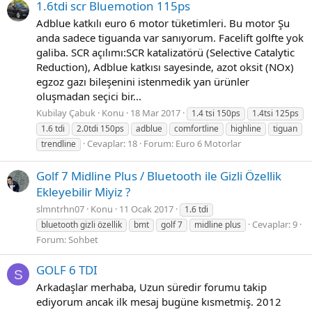
1.6tdi scr Bluemotion 115ps
Adblue katkılı euro 6 motor tüketimleri. Bu motor Şu
anda sadece tiguanda var sanıyorum. Facelift golfte yok
galiba. SCR açılımı:SCR katalizatörü (Selective Catalytic
Reduction), Adblue katkısı sayesinde, azot oksit (NOx)
egzoz gazı bileşenini istenmedik yan ürünler
oluşmadan seçici bir...
Kubilay Çabuk
Konu
18 Mar 2017
1.4 tsi 150ps
1.4tsi 125ps
1.6 tdi
2.0tdi 150ps
adblue
comfortline
highline
tiguan
Cevaplar: 18
Forum:
Euro 6 Motorlar
trendline
Golf 7 Midline Plus / Bluetooth ile Gizli Özellik
Ekleyebilir Miyiz ?
slmntrhn07
Konu
11 Ocak 2017
1.6 tdi
Cevaplar: 9
bluetooth gizli özellik
bmt
golf 7
midline plus
Forum:
Sohbet
GOLF 6 TDI
S
Arkadaşlar merhaba, Uzun süredir forumu takip
ediyorum ancak ilk mesaj bugüne kısmetmiş. 2012