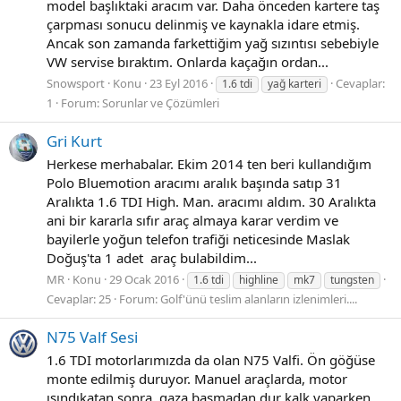
model başlıktaki aracım var. Daha önceden kartere taş
çarpması sonucu delinmiş ve kaynakla idare etmiş.
Ancak son zamanda farkettiğim yağ sızıntısı sebebiyle
VW servise bıraktım. Onlarda kaçağın ordan...
Snowsport
Konu
23 Eyl 2016
Cevaplar:
1.6 tdi
yağ karteri
1
Forum:
Sorunlar ve Çözümleri
Gri Kurt
Herkese merhabalar. Ekim 2014 ten beri kullandığım
Polo Bluemotion aracımı aralık başında satıp 31
Aralıkta 1.6 TDI High. Man. aracımı aldım. 30 Aralıkta
ani bir kararla sıfır araç almaya karar verdim ve
bayilerle yoğun telefon trafiği neticesinde Maslak
Doğuş'ta 1 adet araç bulabildim...
MR
Konu
29 Ocak 2016
1.6 tdi
highline
mk7
tungsten
Cevaplar: 25
Forum:
Golf'ünü teslim alanların izlenimleri....
N75 Valf Sesi
1.6 TDI motorlarımızda da olan N75 Valfi. Ön göğüse
monte edilmiş duruyor. Manuel araçlarda, motor
ısındıkatan sonra, gaza basmadan dur kalk yaparken