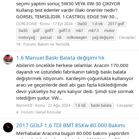
seçimi yaptım sonuç 5W30 VEYA 0W-30 ÇIKIYOR
Kullanıp test edenler vardır illaki öneriler nedir?
GÖRSEL TEMSİLİDİR. 1.CASTROL EDGE 5W-30...
CORLEONE
Konu
17 Eyl 2024
0w30
1.6 tdi
2017 golf
5w30
golf
golf7
golf7.5
mk7
mk7.5
motor
Cevaplar:
motoryağ
passat
tdi̇
volkswagen
yağ değişimi
16
Forum:
Bakım ve Temizlik
1.6 Manuel Baskı Balata değişimi hk
Abilerim öncelikle herkese selamlar. Aracım 170.000
dayandı ve üstündeki fabrikanın taktığı baskı balata
değiştirmek istiyorum. Kardeşim çoğunlukla kullanıyor
aracı ve geçenlerde dedi abi gazı fazla köklediğimde
devir yükseliyo hız aynı kalıyor dedi. Şimdi size sormak
istediğim şudur. VW...
BaronXII
Konu
22 Ağu 2024
Cevaplar:
1.6 tdi
baskı balata
4
Forum:
Genel Konular
2017 GOLF 1.6 TDI BMT 85Kw 80.000 Bakımı
Merhabalar Aracıma bugün 80.000 bakımı yaptırdım