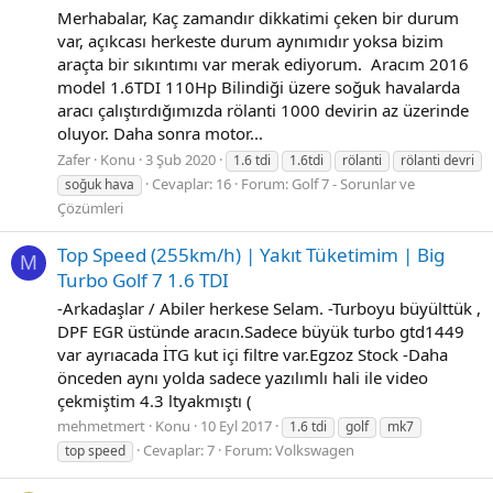
Merhabalar, Kaç zamandır dikkatimi çeken bir durum
var, açıkcası herkeste durum aynımıdır yoksa bizim
araçta bir sıkıntımı var merak ediyorum. Aracım 2016
model 1.6TDI 110Hp Bilindiği üzere soğuk havalarda
aracı çalıştırdığımızda rölanti 1000 devirin az üzerinde
oluyor. Daha sonra motor...
Zafer
Konu
3 Şub 2020
1.6 tdi
1.6tdi
rölanti
rölanti devri
Cevaplar: 16
Forum:
Golf 7 - Sorunlar ve
soğuk hava
Çözümleri
Top Speed (255km/h) | Yakıt Tüketimim | Big
M
Turbo Golf 7 1.6 TDI
-Arkadaşlar / Abiler herkese Selam. -Turboyu büyülttük ,
DPF EGR üstünde aracın.Sadece büyük turbo gtd1449
var ayrıacada İTG kut içi filtre var.Egzoz Stock -Daha
önceden aynı yolda sadece yazılımlı hali ile video
çekmiştim 4.3 ltyakmıştı (
mehmetmert
Konu
10 Eyl 2017
1.6 tdi
golf
mk7
Cevaplar: 7
Forum:
Volkswagen
top speed