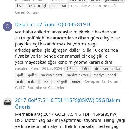
Cevaplar: 21
Forum:
Golf 8 -
k&n
kn
kutu
içi
metin kar
Genel Konular
Delphi mib2 ünite 3Q0 035 819 B
C
Merhaba abilerim arkadaşlarım ekteki cihazdan var
2016 golf highline aracımda ve cihazı güncelleyip car
play desteği kazandırmak istiyorum. vagcı
arkadaşlar(bu işle uğraşan kişiler) 5 ila 10k arasında
fiyat istiyorlar bende donanımsal bir değişiklik
yapılmayacaksa eğer kendim yapma kararı aldım...
cusufer
Konu
29 Kas 2024
1.6 tdi
1.6tdi̇
discover medya
golf
golf7
medya cihazı
medya ekranı
medya ünitesi
Cevaplar: 12
Forum:
mib
mib ii
mk7
mk7 golf
ünite
Golf 7 - Sorunlar ve Çözümleri
2017 Golf 7.5 1.6 TDI 115PS(85KW) DSG Bakım
Önerisi
Merhaba araç 2017 GOLF 7.5 1.6 TDİ 115PS(85KW)
DSG Motor Yağ bakımı yaptırmak istiyorum. Hangi yağı
ve filtre setini almalıyım. Belirli markaları netten yağ