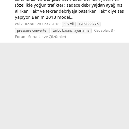
(özellikle yoğun trafikte) : sadece debriyajdan ayağınızı
alırken "lak" ve tekrar debriyaja basarken "lak" diye ses
yapıyor. Benim 2013 model...
calik
Konu
28 Ocak 2016
1.6 tdi
1k0906627b
Cevaplar: 3
pressure converter
turbo basıncı ayarlama
Forum:
Sorunlar ve Çözümleri