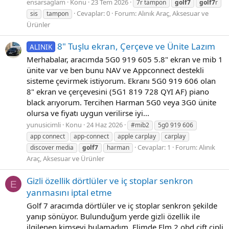
ensarsaglam
Konu
23 Tem 2026
7r tampon
golf7
golf7
r
Cevaplar: 0
Forum:
Alınık Araç, Aksesuar ve
sis
tampon
Ürünler
8" Tuşlu ekran, Çerçeve ve Ünite Lazım
ALINIK
Merhabalar, aracımda 5G0 919 605 5.8" ekran ve mib 1
ünite var ve ben bunu NAV ve Appconnect destekli
sisteme çevirmek istiyorum. Ekranı 5G0 919 606 olan
8" ekran ve çerçevesini (5G1 819 728 QYI AF) piano
black arıyorum. Tercihen Harman 5G0 veya 3G0 ünite
olursa ve fiyatı uygun verilirse iyi...
yunusicimli
Konu
24 Haz 2026
#mib2
5g0 919 606
app connect
app-connect
apple carplay
carplay
Cevaplar: 1
Forum:
Alınık
discover media
golf7
harman
Araç, Aksesuar ve Ürünler
Gizli özellik dörtlüler ve iç stoplar senkron
E
yanmasını iptal etme
Golf 7 aracımda dörtlüler ve iç stoplar senkron şekilde
yanıp sönüyor. Bulunduğum yerde gizli özellik ile
ilgilenen kimseyi bulamadım. Elimde Elm 2 obd çift çipli