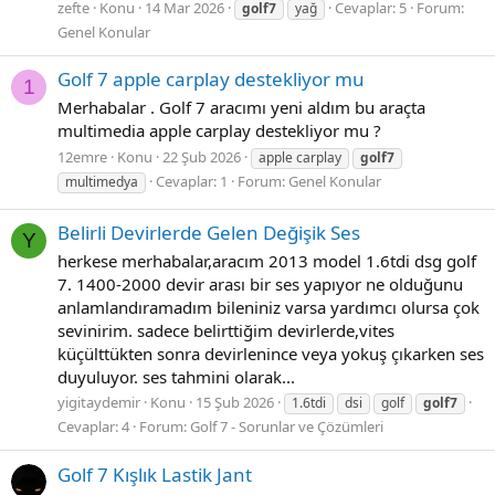
zefte
Konu
14 Mar 2026
Cevaplar: 5
Forum:
golf7
yağ
Genel Konular
Golf 7 apple carplay destekliyor mu
1
Merhabalar . Golf 7 aracımı yeni aldım bu araçta
multimedia apple carplay destekliyor mu ?
12emre
Konu
22 Şub 2026
apple carplay
golf7
Cevaplar: 1
Forum:
Genel Konular
multimedya
Belirli Devirlerde Gelen Değişik Ses
Y
herkese merhabalar,aracım 2013 model 1.6tdi dsg golf
7. 1400-2000 devir arası bir ses yapıyor ne olduğunu
anlamlandıramadım bileniniz varsa yardımcı olursa çok
sevinirim. sadece belirttiğim devirlerde,vites
küçülttükten sonra devirlenince veya yokuş çıkarken ses
duyuluyor. ses tahmini olarak...
yigitaydemir
Konu
15 Şub 2026
1.6tdi
dsi
golf
golf7
Cevaplar: 4
Forum:
Golf 7 - Sorunlar ve Çözümleri
Golf 7 Kışlık Lastik Jant