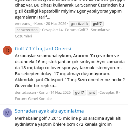
cihaz var. Bu cihazı kullanarak CarScanner üzerinden bu
gizli özelliği kapatabilir miyim? Eğer yapılıyorsa yapım
aşamalarını tarif...
emreuns_
Konu
20 Haz 2026
gizli özellik
golf7
Cevaplar: 14
Forum:
Golf 7 - Sorunlar ve
senkron stop
Çözümleri
Golf 7 17 İnç Jant Önerisi
D
Arkadaşlar selamunaleyküm, Aracımı R'a çevirdim ve
üstündeki 16 inç stok jantlar çok sırıtıyor. Aynı zamanda
da 18 inç takıp coilover spor yay takmak istemiyorum.
Bu sebepten dolayı 17 inç almayı düşünüyorum.
Aklımdaki jant Clubsport 17 inç Sizin önerileriniz nedir ?
Güvenilir bir replika...
denizdascan
Konu
14 Haz 2026
Cevaplar: 9
golf7
jant
Forum:
Genel Konular
Sonradan ayak altı aydınlatma
M
Merhabalar golf 7 2015 midline plus aracıma ayak altı
aydınlatma yaptım önlere bcm c72 kanala girdim