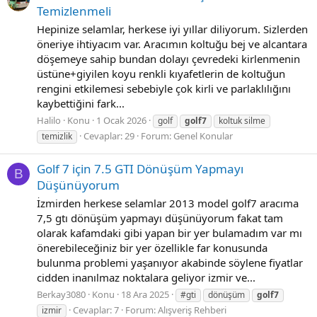
Temizlenmeli
Hepinize selamlar, herkese iyi yıllar diliyorum. Sizlerden
öneriye ihtiyacım var. Aracımın koltuğu bej ve alcantara
döşemeye sahip bundan dolayı çevredeki kirlenmenin
üstüne+giyilen koyu renkli kıyafetlerin de koltuğun
rengini etkilemesi sebebiyle çok kirli ve parlaklılığını
kaybettiğini fark...
Halilo
Konu
1 Ocak 2026
golf
golf7
koltuk silme
Cevaplar: 29
Forum:
Genel Konular
temizlik
Golf 7 için 7.5 GTI Dönüşüm Yapmayı
B
Düşünüyorum
İzmirden herkese selamlar 2013 model golf7 aracıma
7,5 gtı dönüşüm yapmayı düşünüyorum fakat tam
olarak kafamdaki gibi yapan bir yer bulamadım var mı
önerebileceğiniz bir yer özellikle far konusunda
bulunma problemi yaşanıyor akabinde söylene fiyatlar
cidden inanılmaz noktalara geliyor izmir ve...
Berkay3080
Konu
18 Ara 2025
#gti
dönüşüm
golf7
Cevaplar: 7
Forum:
Alışveriş Rehberi
izmir