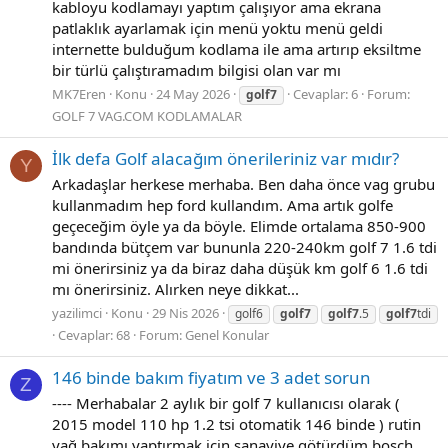
kabloyu kodlamayı yaptım çalışıyor ama ekrana
patlaklık ayarlamak için menü yoktu menü geldi
internette bulduğum kodlama ile ama artırıp eksiltme
bir türlü çalıştıramadım bilgisi olan var mı
MK7Eren
Konu
24 May 2026
Cevaplar: 6
Forum:
golf7
GOLF 7 VAG.COM KODLAMALAR
İlk defa Golf alacağım önerileriniz var mıdır?
Y
Arkadaşlar herkese merhaba. Ben daha önce vag grubu
kullanmadım hep ford kullandım. Ama artık golfe
geçeceğim öyle ya da böyle. Elimde ortalama 850-900
bandında bütçem var bununla 220-240km golf 7 1.6 tdi
mi önerirsiniz ya da biraz daha düşük km golf 6 1.6 tdi
mı önerirsiniz. Alırken neye dikkat...
yazilimci
Konu
29 Nis 2026
golf6
golf7
golf7
.5
golf7
tdi
Cevaplar: 68
Forum:
Genel Konular
146 binde bakım fiyatım ve 3 adet sorun
Z
---- Merhabalar 2 aylık bir golf 7 kullanıcısı olarak (
2015 model 110 hp 1.2 tsi otomatik 146 binde ) rutin
yağ bakımı yaptırmak için sanayiye götürdüm bosch