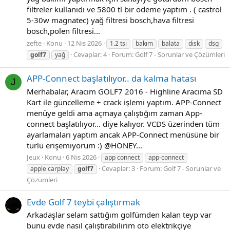
filtreler kullanıdı ve 5800 tl bir ödeme yaptım . ( castrol
5-30w magnatec) yağ filtresi bosch,hava filtresi
bosch,polen filtresi...
zefte
Konu
12 Nis 2026
1.2 tsi
bakım
balata
disk
dsg
Cevaplar: 4
Forum:
Golf 7 - Sorunlar ve Çözümleri
golf7
yağ
APP-Connect başlatılıyor.. da kalma hatası
J
Merhabalar, Aracım GOLF7 2016 - Highline Aracıma SD
Kart ile güncelleme + crack işlemi yaptım. APP-Connect
menüye geldi ama açmaya çalıştığım zaman App-
connect başlatılıyor... diye kalıyor. VCDS üzerinden tüm
ayarlamaları yaptım ancak APP-Connect menüsüne bir
türlü erişemiyorum :) @HONEY...
Jeux
Konu
6 Nis 2026
app connect
app-connect
Cevaplar: 3
Forum:
Golf 7 - Sorunlar ve
apple carplay
golf7
Çözümleri
Evde Golf 7 teybi çalıştırmak
Arkadaşlar selam sattığım golfümden kalan teyp var
bunu evde nasıl çalıştırabilirim oto elektrikçiye