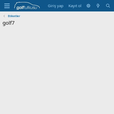
Giriş yap
Kayıt ol
Etiketler
golf7