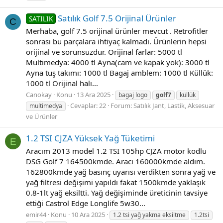
Satılık Golf 7.5 Orijinal Ürünler
SATILIK
C
Merhaba, golf 7.5 orijinal ürünler mevcut . Retrofitler
sonrası bu parçalara ihtiyaç kalmadı. Ürünlerin hepsi
orijinal ve sorunsuzdur. Orijinal farlar: 5000 tl
Multimedya: 4000 tl Ayna(cam ve kapak yok): 3000 tl
Ayna tuş takımı: 1000 tl Bagaj amblem: 1000 tl Küllük:
1000 tl Orijinal halı...
Canokay
Konu
13 Ara 2025
bagaj logo
golf7
küllük
Cevaplar: 22
Forum:
Satılık Jant, Lastik, Aksesuar
multimedya
ve Ürünler
1.2 TSI CJZA Yüksek Yağ Tüketimi
E
Aracım 2013 model 1.2 TSI 105hp CJZA motor kodlu
DSG Golf 7 164500kmde. Aracı 160000kmde aldım.
162800kmde yağ basınç uyarısı verdikten sonra yağ ve
yağ filtresi değişimi yapıldı fakat 1500kmde yaklaşık
0.8-1lt yağ eksiltti. Yağ değişiminde üreticinin tavsiye
ettiği Castrol Edge Longlife 5w30...
emir44
Konu
10 Ara 2025
1.2 tsi yağ yakma eksiltme
1.2tsi