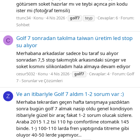
götürsem soket hazırlar mı ve teybi açınca pin kodu
ister mi (fotoğraf temsili)
ttunc34
Konu
4 Nis 2026
Cevaplar: 6
Forum:
golf7
teyp
Sohbet
Golf 7 sonradan takılma taiwan üretim led stop
C
su alıyor
Merhabana arkadaslar sadece bu taraf su alıyor
sonradan 7,5 stop takımıştık arkasındaki sünger ve
soket kısmını silikonladım hala almaya devam ediyor
cesur5032
Konu
4 Nis 2026
Cevaplar: 4
Forum:
Golf
golf7
7 - Sorunlar ve Çözümleri
Ve an itibariyle Golf 7 aldım 1-2 sorum var :)
Z
Merhaba tekrardan geçen hafta tanışmaya yazdıktan
sonra bugün golf 7 almak nasip oldu genel kondisyon
itibariyle güzel bir araç fakat 1-2 sorum olucak sizlere.
Araba 2015 1.2 tsi 110 hp comfortline otomatik 145
binde. 1-) 100-110 larda fren yaptıgında titreme gibi
oluyor 40-50 lerde yapmıyor...