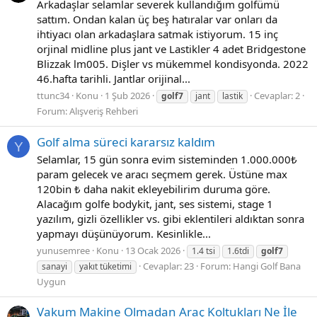
Arkadaşlar selamlar severek kullandığım golfümü
sattım. Ondan kalan üç beş hatıralar var onları da
ihtiyacı olan arkadaşlara satmak istiyorum. 15 inç
orjinal midline plus jant ve Lastikler 4 adet Bridgestone
Blizzak lm005. Dişler vs mükemmel kondisyonda. 2022
46.hafta tarihli. Jantlar orijinal...
ttunc34
Konu
1 Şub 2026
Cevaplar: 2
golf7
jant
lastik
Forum:
Alışveriş Rehberi
Golf alma süreci kararsız kaldım
Y
Selamlar, 15 gün sonra evim sisteminden 1.000.000₺
param gelecek ve aracı seçmem gerek. Üstüne max
120bin ₺ daha nakit ekleyebilirim duruma göre.
Alacağım golfe bodykit, jant, ses sistemi, stage 1
yazılım, gizli özellikler vs. gibi eklentileri aldıktan sonra
yapmayı düşünüyorum. Kesinlikle...
yunusemree
Konu
13 Ocak 2026
1.4 tsi
1.6tdi
golf7
Cevaplar: 23
Forum:
Hangi Golf Bana
sanayi
yakıt tüketimi
Uygun
Vakum Makine Olmadan Araç Koltukları Ne İle