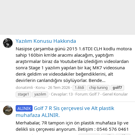
Yazılım Konusu Hakkında
Nasipse çarşamba günü 2015 1.6TDI CLH kodlu motora
sahip 160bin km'de aracımı alacağım, yaptığım
araştırmalar biraz da Youtube'da izlediğim videolardan
sonra Stage 1 yazılım yapılan bir kaç MK7 videosuna
denk geldim ve videodakiler beğendiklerini, alt
devirlerin canlandığını söylüyorlar. Bende...
donatimli
Konu
26 Tem 2026
1.6tdi
chip tuning
golf7
Cevaplar: 13
Forum:
Golf 7 - Genel Konular
stage1
yazılım
Golf 7 R Sis çerçevesi ve Alt plastik
ALINIK
muhafaza ALINIR.
Merhabalar, 7R tampon için ön plastik muhafaza lip ve
delikli sis çerçevesi arıyorum. İletişim : 0546 576 0461