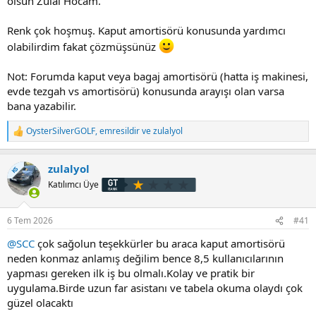
olsun Zülal Hocam.
Renk çok hoşmuş. Kaput amortisörü konusunda yardımcı
olabilirdim fakat çözmüşsünüz
Not: Forumda kaput veya bagaj amortisörü (hatta iş makinesi,
evde tezgah vs amortisörü) konusunda arayışı olan varsa
bana yazabilir.
OysterSilverGOLF
,
emresildir
ve
zulalyol
T
e
p
zulalyol
k
KS
i
Katılımcı Üye
l
e
r
6 Tem 2026
#41
:
@SCC
çok sağolun teşekkürler bu araca kaput amortisörü
neden konmaz anlamış değilim bence 8,5 kullanıcılarının
yapması gereken ilk iş bu olmalı.Kolay ve pratik bir
uygulama.Birde uzun far asistanı ve tabela okuma olaydı çok
güzel olacaktı