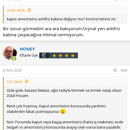
omer dedi:
kaput amortisörü antifriz kabına değiyor mu? kontrol ettiniz mi
Bir sorun görmedim ara ara bakıyorum.Orjinal yeri antifriz
kabına çarpacağına ihtimal vermiyorum.
HONEY
Efsane Üye
6 Tem 2026
#44
SCC dedi:
Güle güle, kazasız belasız, ağız tadıyla binmek ve inmek nasip olsun
Zülal Hocam.
Renk çok hoşmuş. Kaput amortisörü konusunda yardımcı
olabilirdim fakat çözmüşsünüz
Not: Forumda kaput veya bagaj amortisörü (hatta iş makinesi, evde
tezgah vs amortisörü) konusunda arayışı olan varsa bana yazabilir.