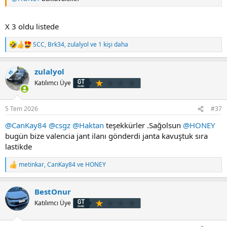
X 3 oldu listede
SCC
,
Brk34
,
zulalyol
ve 1 kişi daha
T
e
p
zulalyol
k
KS
i
Katılımcı Üye
l
e
r
5 Tem 2026
#37
:
@CanKay84
@csgz
@Haktan
teşekkürler .Sağolsun
@HONEY
bugün bize valencia jant ilanı gönderdi janta kavuştuk sıra
lastikde
metinkar
,
CanKay84
ve
HONEY
T
e
p
BestOnur
k
i
Katılımcı Üye
l
e
r