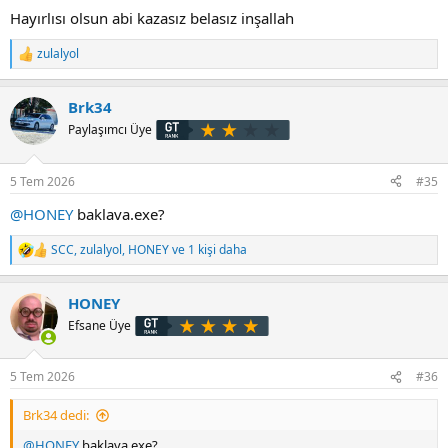
Hayırlısı olsun abi kazasız belasız inşallah
zulalyol
T
e
p
Brk34
k
i
Paylaşımcı Üye
l
e
r
5 Tem 2026
#35
:
@HONEY
baklava.exe?
SCC
,
zulalyol
,
HONEY
ve 1 kişi daha
T
e
p
HONEY
k
i
Efsane Üye
l
e
r
5 Tem 2026
#36
:
Brk34 dedi:
@HONEY
baklava.exe?