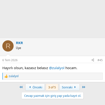
RKR
R
Üye
6 Tem 2026
#45
Hayırlı olsun, kazasız belasız
@zulalyol
hocam.
zulalyol
T
e
p
First
Son
Önceki
3 of 5
Sonraki
k
i
Cevap yazmak için giriş yap yada kayıt ol.
l
e
r