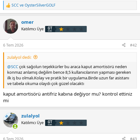
SCC
ve
OysterSilverGOLF
T
e
p
omer
k
i
Katılımcı Üye
l
e
r
6 Tem 2026
#42
:
zulalyol dedi:
@SCC
çok sağolun teşekkürler bu araca kaput amortisörü neden
konmaz anlamış değilim bence 8,5 kullanıcılarının yapması gereken
ilk iş bu olmalı.Kolay ve pratik bir uygulama.Birde uzun far asistanı
ve tabela okuma olaydı çok güzel olacaktı
kaput amortisörü antifriz kabına değiyor mu? kontrol ettiniz
mi
zulalyol
KS
Katılımcı Üye
6 Tem 2026
#43