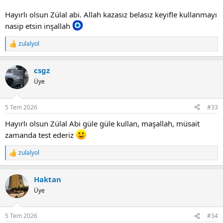
burdan sizlerle mutlaka payalaşacağım.Yakın zamanda uygun fiyatlı
valencia jant lastik ekleme planlarım bulunmakta. Eski golf 7,5
Hayırlı olsun Zülal abi. Allah kazasız belasız keyifle kullanmayı
(34YOL 64)aracımı forumda bu formda Ahmet arkadaşımıza satmak
nasip etsin inşallah
beni mutlu etti.iyi forumlar
zulalyol
T
e
p
csgz
k
i
Üye
l
e
r
5 Tem 2026
#33
:
Hayırlı olsun Zülal Abi güle güle kullan, maşallah, müsait
zamanda test ederiz
zulalyol
T
e
p
Haktan
k
i
Üye
l
e
r
5 Tem 2026
#34
: