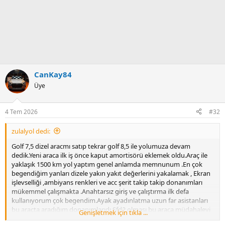
CanKay84
Üye
4 Tem 2026
#32
zulalyol dedi:
Golf 7,5 dizel aracmı satıp tekrar golf 8,5 ile yolumuza devam
dedik.Yeni araca ilk iş önce kaput amortisörü eklemek oldu.Araç ile
yaklaşık 1500 km yol yaptım genel anlamda memnunum .En çok
begendiğim yanları dizele yakın yakıt değerlerini yakalamak , Ekran
işlevselliği ,ambiyans renkleri ve acc şerit takip takip donanımları
mükemmel çalışmakta .Anahtarsız giriş ve çalıştırma ilk defa
kullanıyorum çok begendim.Ayak ayadınlatma uzun far asistanları
bu araçta aradığım donanımlarıdı.Sfd2 olması bu araca müdahaleyi
Genişletmek için tıkla ...
malesef zorlaştırmakta.İlerde Donanım ekleme durumu ulursa