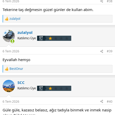
6 Tem 2026
#38
:
Tekerine taş değmesin güzel günler de kullan abim.
zulalyol
T
e
p
zulalyol
k
KS
i
Katılımcı Üye
l
e
r
6 Tem 2026
#39
:
Eyvallah hemşo
BestOnur
T
e
p
SCC
k
i
Katılımcı Üye
l
e
r
6 Tem 2026
#40
:
Güle güle, kazasız belasız, ağız tadıyla binmek ve inmek nasip