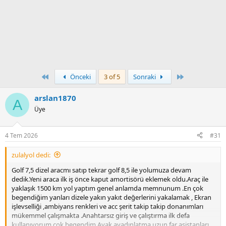
First
Son
Önceki
3 of 5
Sonraki
arslan1870
A
Üye
4 Tem 2026
#31
zulalyol dedi:
Golf 7,5 dizel aracmı satıp tekrar golf 8,5 ile yolumuza devam
dedik.Yeni araca ilk iş önce kaput amortisörü eklemek oldu.Araç ile
yaklaşık 1500 km yol yaptım genel anlamda memnunum .En çok
begendiğim yanları dizele yakın yakıt değerlerini yakalamak , Ekran
işlevselliği ,ambiyans renkleri ve acc şerit takip takip donanımları
mükemmel çalışmakta .Anahtarsız giriş ve çalıştırma ilk defa
kullanıyorum çok begendim.Ayak ayadınlatma uzun far asistanları