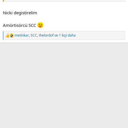
Nicki degistirelim
Amörtisörcü SCC
metinkar
,
SCC
,
thelordof
ve 1 kişi daha
T
e
p
k
i
l
e
r
: