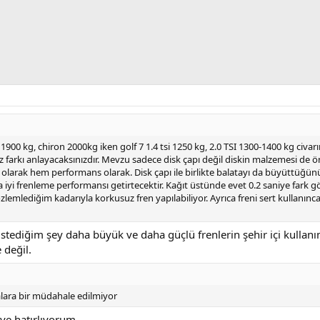
00 kg, chiron 2000kg iken golf 7 1.4 tsi 1250 kg, 2.0 TSI 1300-1400 kg civarın
sanız farkı anlayacaksınızdır. Mevzu sadece disk çapı değil diskin malzemesi de
olarak hem performans olarak. Disk çapı ile birlikte balatayı da büyüttüğünüz
aha iyi frenleme performansı getirtecektir. Kağıt üstünde evet 0.2 saniye fark 
lemlediğim kadarıyla korkusuz fren yapılabiliyor. Ayrıca freni sert kullanınca 
 istediğim şey daha büyük ve daha güçlü frenlerin şehir içi kulla
 değil.
lara bir müdahale edilmiyor
iye hatırlıyorum.