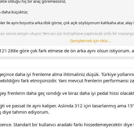
lükte olduğu hiç bir araç göremezsiniz,
n daha küçüktür,
ler ile aynı boyutta arka disk görse, çok açık söylüyorum kahkaha atar, ala
aştan sonra zengin oluyor, Yeni evi için kütüphane yaptıracak ünlü bir marang
Genişletmek için tıkla ...
çülerinde büyük bir kitaplık yapınız,
'i 288e göre çok fark etmese de ön arka aynı olsun istiyorum. 
kitaplığın boyutlarında bir kitap almak istiyorum.
eçince daha iyi frenleme alma ihtimaliniz düşük. Türkiye yollarında
enebildiğini fark etmişsinizdir. Yani mevcut frenlerin performansı z
y frenlerin daha geç ısındığı ve biraz daha iyi pedal hissi olacak
gti ve passat ile aynı kaliper. Aslında 312 için tasarlanmış ama 15
ış diye tahmin ediyorum.
 bence. Standart bir kullanıcı aradaki farkı hissedemeyecektir diy