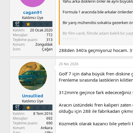
Yahu arka disklerin önler ile aynı büyük
Formula 1 aracında bile arkalar önlerde
cagan91
Katılımcı Üye
Bir yarış mühendisi sokakta gezerken ön
Katılım
20 Ocak 2020
Bir film vardı, filmde adam belirli bir y
Mesajlar
772
çağırıyor,
Tepkime puanı
313
Konum
Zonguldak
Marangoz ‘a diyor ki; bana bu duvarın öl
İsim
Çağan
288den 340'a geçmiyoruz hocam. 312
Kitabevi sahibine dönüyor; yapılacak bu 
20 Nis 2026
Mantık aynı mantık..
Golf 7 için daha büyük fren diskine g
Frenleme sırasında lastiklerin kilitl
312mm’e geçince fark edececeğiniz şe
Unsullied
Katılımcı Üye
Aracın üstündeki fren kaliperi zaten 
olduğu için 288 ile fabrikadan çıkm
Katılım
8 Tem 2016
Mesajlar
692
Tepkime puanı
690
Kozmetik olarak kazancı bile yeterli
Konum
Ankara
İsim
Utku