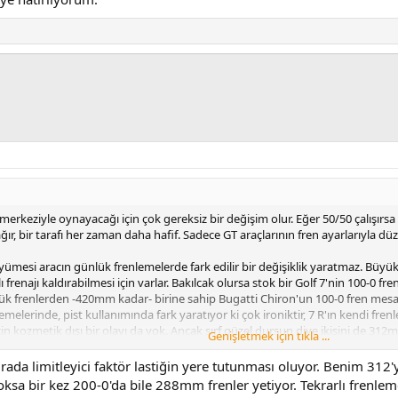
 merkeziyle oynayacağı için çok gereksiz bir değişim olur. Eğer 50/50 çalışır
ır, bir tarafı her zaman daha hafif. Sadece GT araçlarının fren ayarlarıyla d
yümesi aracın günlük frenlemelerde fark edilir bir değişiklik yaratmaz. Büyük 
renajı kaldırabilmesi için varlar. Bakılcak olursa stok bir Golf 7'nin 100-0 fr
k frenlerden -420mm kadar- birine sahip Bugatti Chiron'un 100-0 fren mesafe
lerinde, pist kullanımında fark yaratıyor ki çok ironiktir, 7 R'ın kendi frenle
n kozmetik dışı bir olayı da yok. Ancak sırf güzel dursun diye ikisini de
Genişletmek için tıkla ...
ktir. Eğer arkaya 288mmler takılıyorsa onlar da denenebilir.
rada limitleyici faktör lastiğin yere tutunması oluyor. Benim 31
ksa bir kez 200-0'da bile 288mm frenler yetiyor. Tekrarlı frenlem