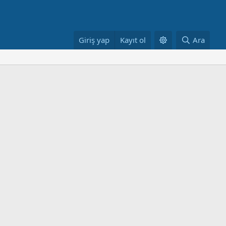
Giriş yap
Kayıt ol
Ara