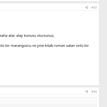
#33
kaha atar, alay konusu olursunuz,
 ünlü bir marangozcu ve yine kitab-roman satan ünlü bir
#34