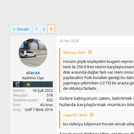
n
i
Önceki
1
2
3
20 Nis 2026
Backup dedi:
Hocam şöyle söyleyelim bugatti veyron 19
testi ile 250-0 fren testini karşılaştırır
disk arasında dağlar fark var. Hem ömür 
alaras
yayılacaktır. Fizik kuralları gereği bu d
Katılımcı Üye
yapmaya çekinirken 2.0 TSI bir araçta göz
de oldukça fazladır.
Katılım
18 Şub 2022
Mesajlar
578
Sizlere katılıyorum zaten, belirtmek
Tepkime puanı
632
hızlarda karşılaştırmak mümkün bile
İsim
Ali Aras
Araç
Golf 7 Rline 2016
cagan91 dedi:
bu videoyu biliyorum hocam ancak arka
Ancak nasıl değişeceğini anlatıyor d