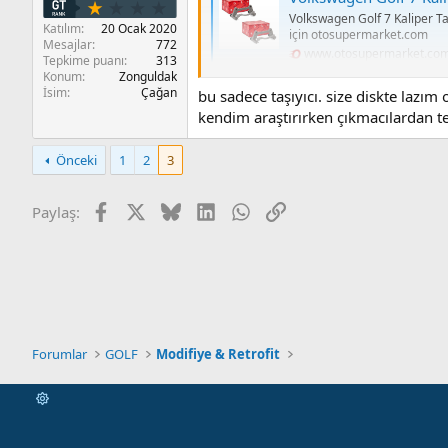
Volkswagen Golf 7 Kaliper T
Katılım
20 Ocak 2020
için otosupermarket.com
Mesajlar
772
www.otosupermarket.co
Tepkime puanı
313
Konum
Zonguldak
İsim
Çağan
bu sadece taşıyıcı. size diskte lazım 
kendim araştırırken çıkmacılardan te
Önceki
1
2
3
Facebook
X
Bluesky
LinkedIn
WhatsApp
Link
Paylaş:
Forumlar
GOLF
Modifiye & Retrofit