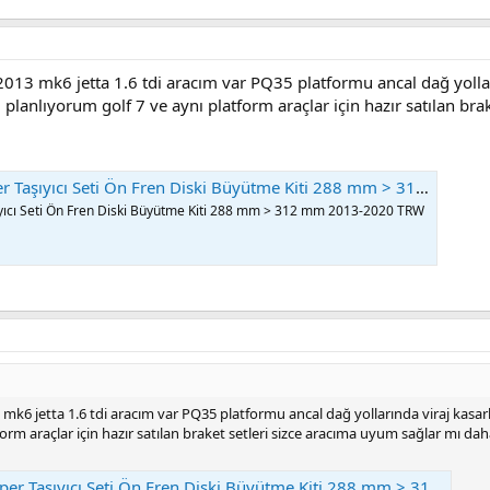
013 mk6 jetta 1.6 tdi aracım var PQ35 platformu ancal dağ yolları
lanlıyorum golf 7 ve aynı platform araçlar için hazır satılan bra
eti Ön Fren Diski Büyütme Kiti 288 mm > 312 mm 2013-2020 TRW | otosupermarket.com
ıyıcı Seti Ön Fren Diski Büyütme Kiti 288 mm > 312 mm 2013-2020 TRW
k6 jetta 1.6 tdi aracım var PQ35 platformu ancal dağ yollarında viraj kasark
form araçlar için hazır satılan braket setleri sizce aracıma uyum sağlar mı 
ı Seti Ön Fren Diski Büyütme Kiti 288 mm > 312 mm 2013-2020 TRW | otosupermarket.com