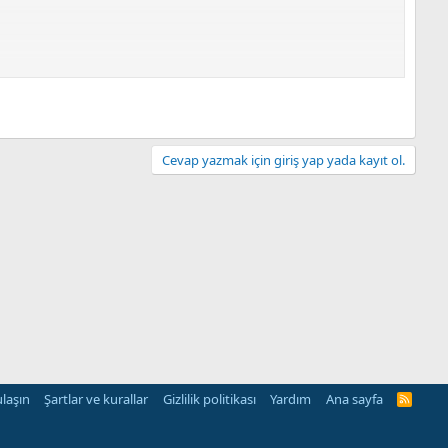
Cevap yazmak için giriş yap yada kayıt ol.
ulaşın
Şartlar ve kurallar
Gizlilik politikası
Yardım
Ana sayfa
R
S
S