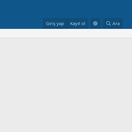
Giriş yap
Kayıt ol
Ara