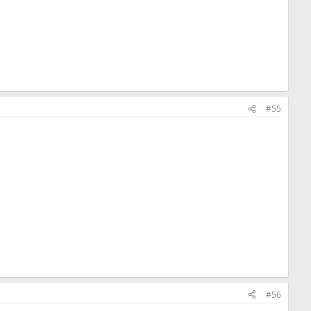
#55
#56