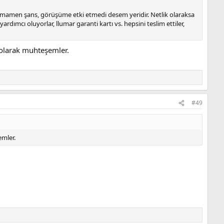
tamamen şans, görüşüme etki etmedi desem yeridir. Netlik olaraksa
rdımcı oluyorlar, llumar garanti kartı vs. hepsini teslim ettiler,
t olarak muhteşemler.
#49
emler.