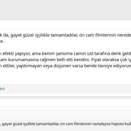
a, gayet güzel işçilikle tamamladılar, ön cam filmlerinin neredey
e.
ğı efekti yapıyor, ama benim şansıma camın üst tarafına denk ge
a tam kurumamasına rağmen belli etti kendini. Fiyat olaraksa çok i
slim ettiler, yaptırmayan veya düşünen varsa bende tavsiye ediyo
leri
ayet güzel işçilikle tamamladılar, ön cam filmlerinin neredeyse hepsini kull