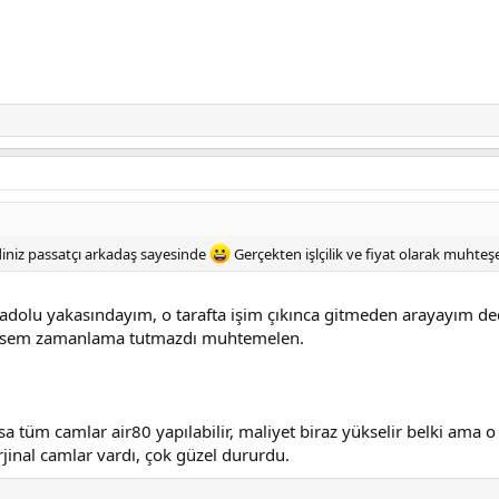
iniz passatçı arkadaş sayesinde
Gerçekten işlçilik ve fiyat olarak muhteş
nadolu yakasındayım, o tarafta işim çıkınca gitmeden arayayım de
stesem zamanlama tutmazdı muhtemelen.
a tüm camlar air80 yapılabilir, maliyet biraz yükselir belki ama o 
rjinal camlar vardı, çok güzel dururdu.