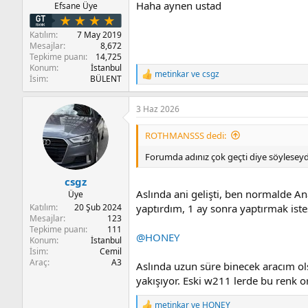
Haha aynen ustad
Efsane Üye
Katılım
7 May 2019
Mesajlar
8,672
Tepkime puanı
14,725
Konum
İstanbul
metinkar
ve
csgz
T
İsim
BÜLENT
e
p
3 Haz 2026
k
i
l
ROTHMANSSS dedi:
e
r
Forumda adınız çok geçti diye söyleseyd
:
csgz
Aslında ani gelişti, ben normalde A
Üye
Katılım
20 Şub 2024
yaptırdım, 1 ay sonra yaptırmak i
Mesajlar
123
Tepkime puanı
111
@HONEY
Konum
İstanbul
İsim
Cemil
Araç
A3
Aslında uzun süre binecek aracım ols
yakışıyor. Eski w211 lerde bu renk o
metinkar
ve
HONEY