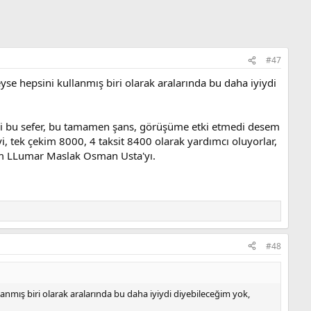
#47
se hepsini kullanmış biri olarak aralarında bu daha iyiydi
ldi bu sefer, bu tamamen şans, görüşüme etki etmedi desem
yi, tek çekim 8000, 4 taksit 8400 olarak yardımcı oluyorlar,
rum LLumar Maslak Osman Usta'yı.
#48
anmış biri olarak aralarında bu daha iyiydi diyebileceğim yok,