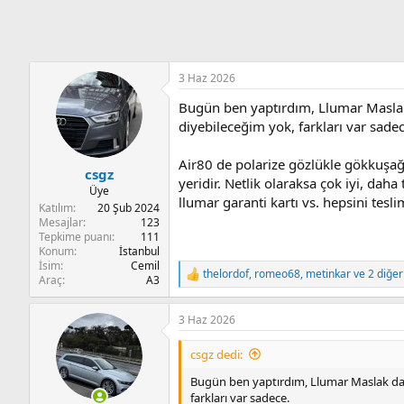
3 Haz 2026
Bugün ben yaptırdım, Llumar Maslak d
diyebileceğim yok, farkları var sadec
Air80 de polarize gözlükle gökkuşa
csgz
yeridir. Netlik olaraksa çok iyi, dah
Üye
llumar garanti kartı vs. hepsini te
Katılım
20 Şub 2024
Mesajlar
123
Tepkime puanı
111
Konum
İstanbul
İsim
Cemil
thelordof
,
romeo68
,
metinkar
ve 2 diğer
T
Araç
A3
e
p
3 Haz 2026
k
i
l
csgz dedi:
e
r
Bugün ben yaptırdım, Llumar Maslak da, g
:
farkları var sadece.