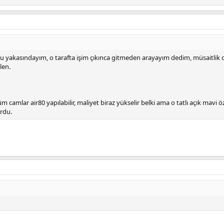
lu yakasındayım, o tarafta işim çıkınca gitmeden arayayım dedim, müsaitlik 
len.
 camlar air80 yapılabilir, maliyet biraz yükselir belki ama o tatlı açık mavi 
urdu.