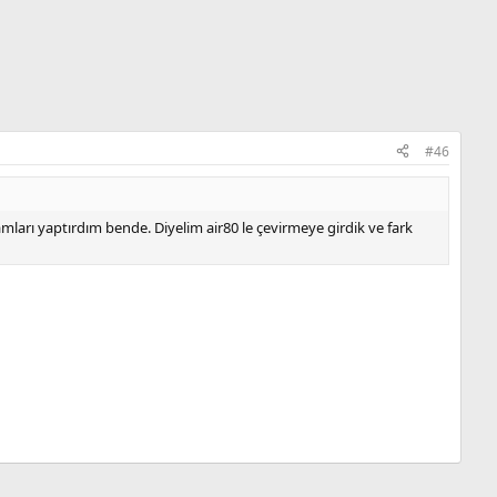
#46
ları yaptırdım bende. Diyelim air80 le çevirmeye girdik ve fark