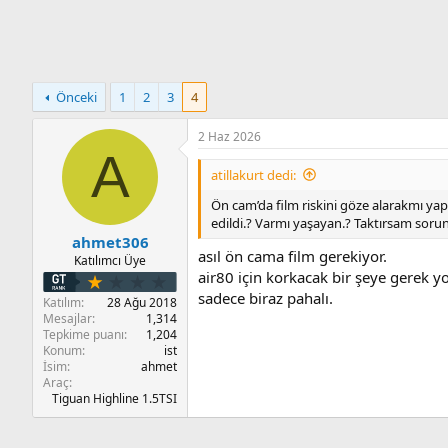
n
i
Önceki
1
2
3
4
2 Haz 2026
A
atillakurt dedi:
Ön cam’da film riskini göze alarakmı yap
edildi.? Varmı yaşayan.? Taktırsam sorun
ahmet306
asıl ön cama film gerekiyor.
Katılımcı Üye
air80 için korkacak bir şeye gerek y
sadece biraz pahalı.
Katılım
28 Ağu 2018
Mesajlar
1,314
Tepkime puanı
1,204
Konum
ist
İsim
ahmet
Araç
Tiguan Highline 1.5TSI