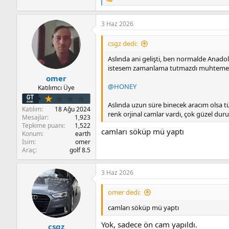
T
e
p
3 Haz 2026
k
i
l
csgz dedi:
e
r
Aslında ani gelişti, ben normalde Anado
:
istesem zamanlama tutmazdı muhteme
omer
@HONEY
Katılımcı Üye
Aslında uzun süre binecek aracım olsa tüm
Katılım
18 Ağu 2024
renk orjinal camlar vardı, çok güzel dur
Mesajlar
1,923
Tepkime puanı
1,522
camları söküp mü yaptı
Konum
earth
İsim
omer
Araç
golf 8.5
3 Haz 2026
omer dedi:
camları söküp mü yaptı
Yok, sadece ön cam yapıldı.
csgz