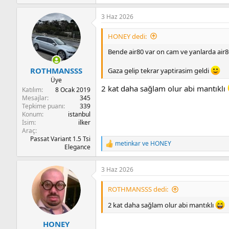
e
p
3 Haz 2026
k
i
l
HONEY dedi:
e
r
Bende air80 var on cam ve yanlarda air8
:
ROTHMANSSS
Gaza gelip tekrar yaptirasim geldi
Üye
2 kat daha sağlam olur abi mantıklı
Katılım
8 Ocak 2019
Mesajlar
345
Tepkime puanı
339
Konum
istanbul
İsim
ilker
Araç
Passat Variant 1.5 Tsi
metinkar
ve
HONEY
T
Elegance
e
p
3 Haz 2026
k
i
l
ROTHMANSSS dedi:
e
r
2 kat daha sağlam olur abi mantıklı
:
HONEY