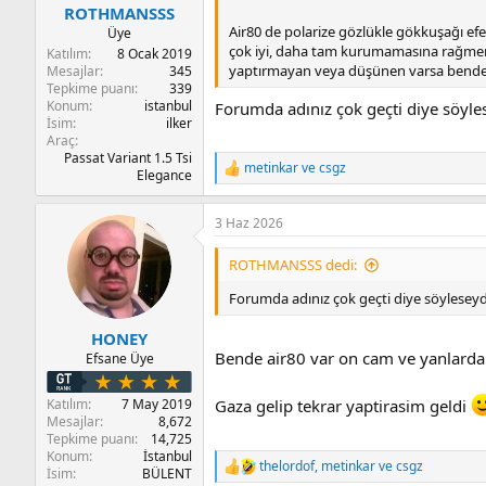
ROTHMANSSS
Air80 de polarize gözlükle gökkuşağı ef
Üye
çok iyi, daha tam kurumamasına rağmen bell
Katılım
8 Ocak 2019
yaptırmayan veya düşünen varsa bende
Mesajlar
345
Tepkime puanı
339
Konum
istanbul
Forumda adınız çok geçti diye söyle
İsim
ilker
Araç
Passat Variant 1.5 Tsi
metinkar
ve
csgz
T
Elegance
e
p
3 Haz 2026
k
i
l
ROTHMANSSS dedi:
e
r
Forumda adınız çok geçti diye söyleseyd
:
HONEY
Bende air80 var on cam ve yanlarda
Efsane Üye
Katılım
7 May 2019
Gaza gelip tekrar yaptirasim geldi
Mesajlar
8,672
Tepkime puanı
14,725
Konum
İstanbul
thelordof
,
metinkar
ve
csgz
T
İsim
BÜLENT