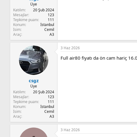
Üye
Katılım
20 Şub 2024
Mesajlar
123
Tepkime puanı
111
Konum
İstanbul
İsim
Cemil
Araç
A3
3 Haz 2026
Full air80 fiyatı da ön cam hariç 16
csgz
Üye
Katılım
20 Şub 2024
Mesajlar
123
Tepkime puanı
111
Konum
İstanbul
İsim
Cemil
Araç
A3
3 Haz 2026