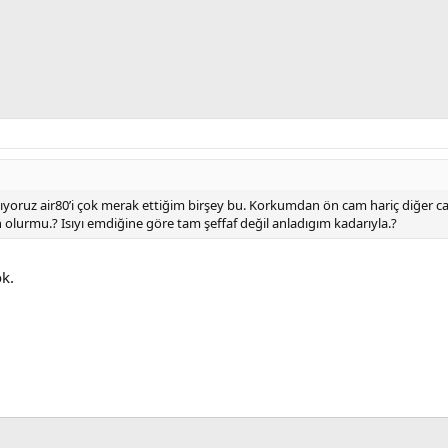
ıyoruz air80’i çok merak ettiğim birşey bu. Korkumdan ön cam hariç diğer cam
 olurmu.? Isıyı emdiğine göre tam şeffaf değil anladıgım kadarıyla.?
ok.