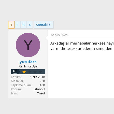
n
i
1
2
3
4
Sonraki
12 Kas 2024
Y
Arkadaşlar merhabalar herkese hayırl
varmıdır teşekkür ederim şimdiden
yusufacs
Katılımcı Üye
Katılım
1 Nis 2018
Mesajlar
938
Tepkime puanı
430
Konum
İstanbul
İsim
Yusuf