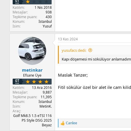
Katılım
1 Nis 2018
Mesajlar
938
Tepkime puanı
430
Konum
İstanbul
İsim
Yusuf
13 Kas 2024
yusufacs dedi:
Kapı döşemesi mi sökülüyor anlamadım f
metinkar
Maslak Tanzer;
Efsane Üye
Fitil sökülür özel bir alet ile cam kil
Katılım
13 Ara 2016
Mesajlar
9,887
Tepkime puanı
11,395
Konum
İstanbul
İsim
MetinK.
Araç
Golf Mk8.5 1.5 eTSI 116
PS Style DSG 2025
Canlee
T
Beyaz
e