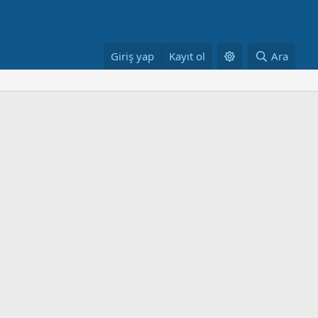
Giriş yap
Kayıt ol
Ara