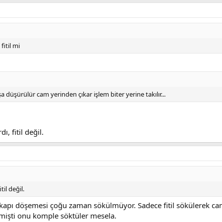
itil mi
boşa düşürülür cam yerinden çıkar işlem biter yerine takılır...
, fitil değil.
il değil.
apı döşemesi çoğu zaman sökülmüyor. Sadece fitil sökülerek cam ç
mişti onu komple söktüler mesela.