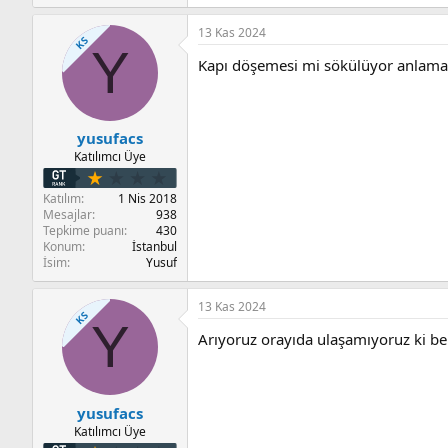
e
p
13 Kas 2024
k
KS
Y
i
Kapı döşemesi mi sökülüyor anlamad
l
e
r
:
yusufacs
Katılımcı Üye
Katılım
1 Nis 2018
Mesajlar
938
Tepkime puanı
430
Konum
İstanbul
İsim
Yusuf
13 Kas 2024
KS
Y
Arıyoruz orayıda ulaşamıyoruz ki be
yusufacs
Katılımcı Üye