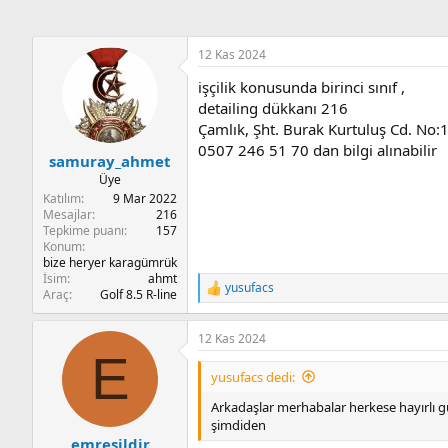
12 Kas 2024
işçilik konusunda birinci sınıf ,
detailing dükkanı 216
Çamlık, Şht. Burak Kurtuluş Cd. No:
0507 246 51 70 dan bilgi alınabilir
samuray_ahmet
Üye
Katılım
9 Mar 2022
Mesajlar
216
Tepkime puanı
157
Konum
bize heryer karagümrük
İsim
ahmt
yusufacs
T
Araç
Golf 8.5 R-line
e
p
12 Kas 2024
k
E
i
l
yusufacs dedi:
e
r
Arkadaşlar merhabalar herkese hayırlı gü
:
şimdiden
emresildir