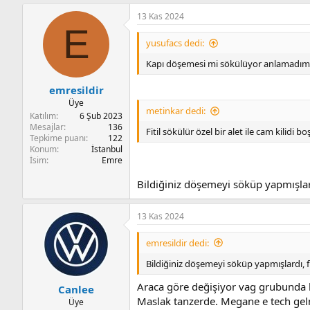
p
13 Kas 2024
k
E
i
l
yusufacs dedi:
e
r
Kapı döşemesi mi sökülüyor anlamadım f
:
emresildir
Üye
metinkar dedi:
Katılım
6 Şub 2023
Mesajlar
136
Fitil sökülür özel bir alet ile cam kilidi 
Tepkime puanı
122
Konum
İstanbul
İsim
Emre
Bildiğiniz döşemeyi söküp yapmışlardı
13 Kas 2024
emresildir dedi:
Bildiğiniz döşemeyi söküp yapmışlardı, fit
Araca göre değişiyor vag grubunda k
Canlee
Maslak tanzerde. Megane e tech gel
Üye