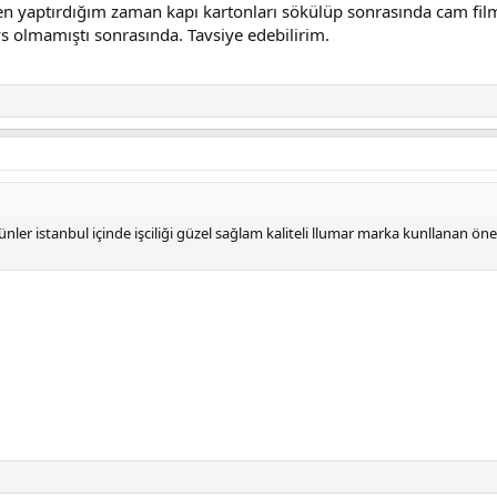
en yaptırdığım zaman kapı kartonları sökülüp sonrasında cam filmi
 olmamıştı sonrasında. Tavsiye edebilirim.
nler istanbul içinde işciliği güzel sağlam kaliteli llumar marka kunllanan ön