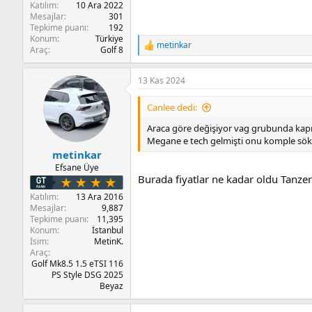
Katılım
10 Ara 2022
Mesajlar
301
Tepkime puanı
192
Konum
Türkiye
metinkar
T
Araç
Golf 8
e
p
13 Kas 2024
k
i
l
Canlee dedi:
e
r
Araca göre değişiyor vag grubunda kapı 
:
Megane e tech gelmişti onu komple sök
metinkar
Efsane Üye
Burada fiyatlar ne kadar oldu Tanzer 
Katılım
13 Ara 2016
Mesajlar
9,887
Tepkime puanı
11,395
Konum
İstanbul
İsim
MetinK.
Araç
Golf Mk8.5 1.5 eTSI 116
PS Style DSG 2025
Beyaz