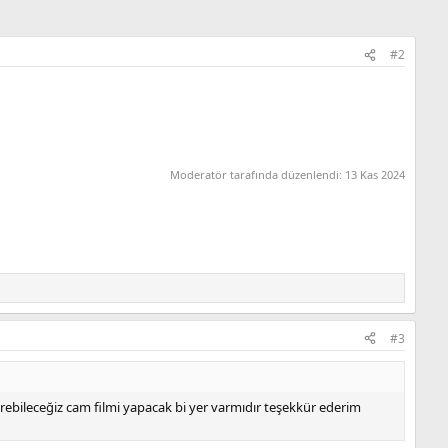
#2
Moderatör tarafında düzenlendi:
13 Kas 2024
#3
erebileceğiz cam filmi yapacak bi yer varmıdır teşekkür ederim