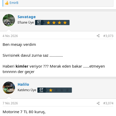
EmirB
T
e
p
Savatage
k
i
Efsane Üye
l
e
r
4 Nis 2026
#3,073
:
Ben mesajı verdim
Sivrisinek davul zurna saz .............
Haberi
kimler
veriyor ??? Merak eden bakar ......etmeyen
tınnnnn der geçer
Halilo
Katılımcı Üye
7 Nis 2026
#3,074
Motorine 7 TL 80 kuruş,