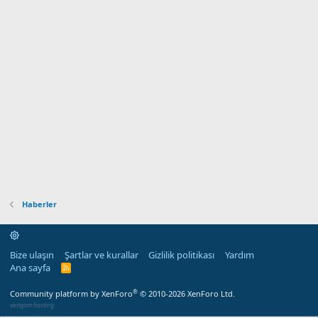
Haberler
Bize ulaşın
Şartlar ve kurallar
Gizlilik politikası
Yardım
Ana sayfa
R
S
S
®
Community platform by XenForo
© 2010-2026 XenForo Ltd.
verigom hosting