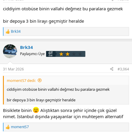
:
ciddiyim otobüse binin vallahi değmez bu paralara gezmek
bir depoya 3 bin lirayı geçmiştir heralde
Brk34
T
e
p
Brk34
k
i
Paylaşımcı Üye
l
e
r
31 Mar 2026
#3,064
:
momentS7 dedi:
ciddiyim otobüse binin vallahi değmez bu paralara gezmek
bir depoya 3 bin lirayı geçmiştir heralde
Bisiklete binin
Alıştıktan sonra şehir içinde çok güzel
nimet. İstanbul dışında yaşayanlar için muhteşem alternatif
momentS7
T