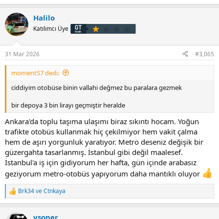
e
p
Halilo
k
i
Katılımcı Üye
l
e
r
31 Mar 2026
#3,065
:
momentS7 dedi:
ciddiyim otobüse binin vallahi değmez bu paralara gezmek
bir depoya 3 bin lirayı geçmiştir heralde
Ankara'da toplu taşıma ulaşımı biraz sıkıntı hocam. Yoğun
trafikte otobüs kullanmak hiç çekilmiyor hem vakit çalma
hem de aşırı yorgunluk yaratıyor. Metro deseniz değişik bir
güzergahta tasarlanmış. İstanbul gibi değil maalesef.
İstanbul'a iş için gidiyorum her hafta, gün içinde arabasız
geziyorum metro-otobüs yapıyorum daha mantıklı oluyor
Brk34
ve
Ctnkaya
T
e
p
vsoner
k