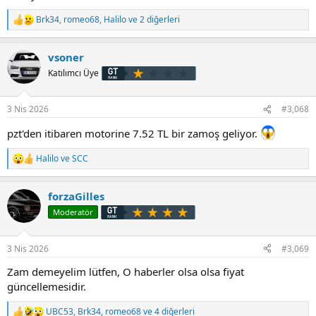
Brk34
,
romeo68
,
Halilo
ve 2 diğerleri
T
e
p
vsoner
k
i
Katılımcı Üye
l
e
r
3 Nis 2026
#3,068
:
pzt'den itibaren motorine 7.52 TL bir zamoş geliyor.
Halilo
ve
SCC
T
e
p
forzaGilles
k
i
Moderatör
l
e
r
3 Nis 2026
#3,069
:
Zam demeyelim lütfen, O haberler olsa olsa fiyat
güncellemesidir.
UBC53
,
Brk34
,
romeo68
ve 4 diğerleri
T