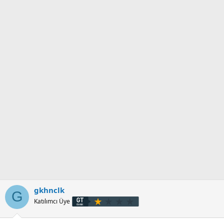
gkhnclk
G
Katılımcı Üye