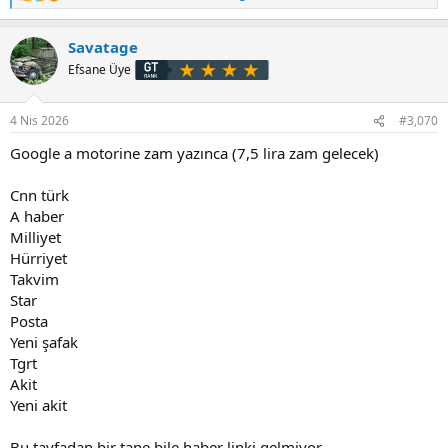
e
p
Savatage
k
i
Efsane Üye
l
e
r
4 Nis 2026
#3,070
:
Google a motorine zam yazınca (7,5 lira zam gelecek)
Cnn türk
A haber
Milliyet
Hürriyet
Takvim
Star
Posta
Yeni şafak
Tgrt
Akit
Yeni akit
Bu tayfadan bir tane bile haber linki gelmiyor.