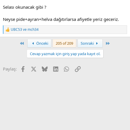
Selası okunacak gibi ?
Neyse pide+ayran+helva dağıtırlarsa afiyetle yeriz geceriz.
UBC53
ve
mch34
T
e
p
First
Son
Önceki
205 of 209
Sonraki
k
i
Cevap yazmak için giriş yap yada kayıt ol.
l
e
r
Facebook
X
Bluesky
LinkedIn
WhatsApp
Link
Paylaş:
: