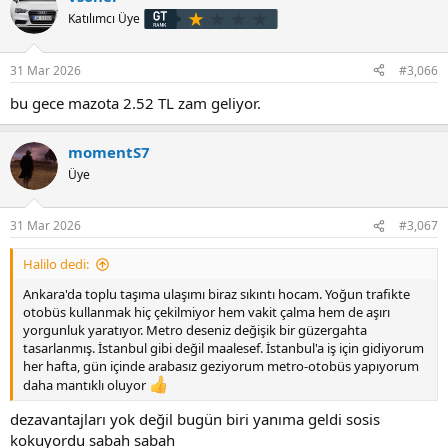
i
Katılımcı Üye
l
e
r
31 Mar 2026
#3,066
:
bu gece mazota 2.52 TL zam geliyor.
momentS7
Üye
31 Mar 2026
#3,067
Halilo dedi:
Ankara'da toplu taşıma ulaşımı biraz sıkıntı hocam. Yoğun trafikte
otobüs kullanmak hiç çekilmiyor hem vakit çalma hem de aşırı
yorgunluk yaratıyor. Metro deseniz değişik bir güzergahta
tasarlanmış. İstanbul gibi değil maalesef. İstanbul'a iş için gidiyorum
her hafta, gün içinde arabasız geziyorum metro-otobüs yapıyorum
daha mantıklı oluyor
dezavantajları yok değil bugün biri yanıma geldi sosis
kokuyordu sabah sabah