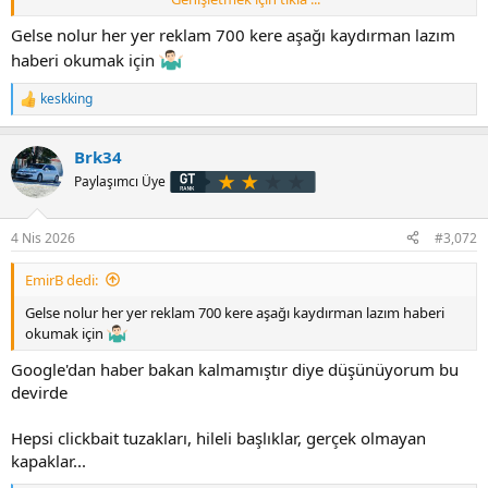
Posta
Yeni şafak
Gelse nolur her yer reklam 700 kere aşağı kaydırman lazım
Tgrt
haberi okumak için
Akit
Yeni akit
keskking
T
e
Bu tayfadan bir tane bile haber linki gelmiyor.
p
Brk34
k
i
Paylaşımcı Üye
15 kuruş indirim gelse manşetten son dakika breaking news
l
yaparlar !!!
e
r
4 Nis 2026
#3,072
:
EmirB dedi:
Gelse nolur her yer reklam 700 kere aşağı kaydırman lazım haberi
okumak için
Google'dan haber bakan kalmamıştır diye düşünüyorum bu
devirde
Hepsi clickbait tuzakları, hileli başlıklar, gerçek olmayan
kapaklar...