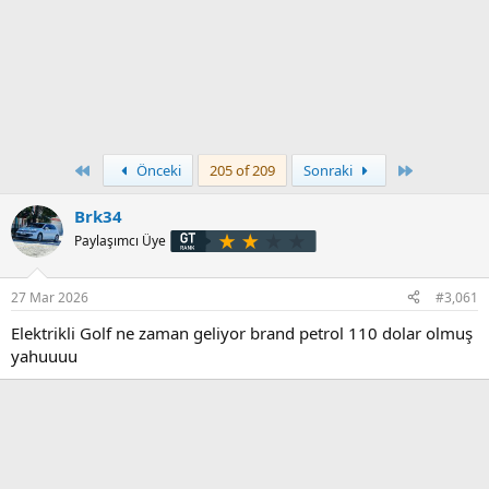
First
Son
Önceki
205 of 209
Sonraki
Brk34
Paylaşımcı Üye
27 Mar 2026
#3,061
Elektrikli Golf ne zaman geliyor brand petrol 110 dolar olmuş
yahuuuu