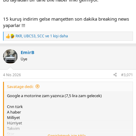
15 kuruş indirim gelse manşetten son dakika breaking news
yaparlar !!!
RKR
,
UBC53
,
SCC
ve 1 kişi daha
T
e
p
EmirB
k
i
Üye
l
e
r
4 Nis 2026
#3,071
:
Savatage dedi:
Google a motorine zam yazınca (7,5 lira zam gelecek)
Cnn türk
A haber
Milliyet
Hürriyet
Takvim
Star
Genişletmek için tıkla ...