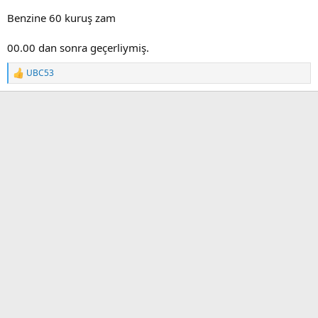
Benzine 60 kuruş zam
00.00 dan sonra geçerliymiş.
UBC53
T
e
p
k
i
l
e
r
: