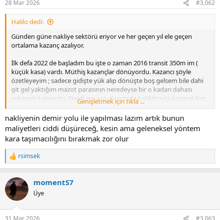
28 Mar 2026
#3,062
Halilo dedi:
Günden güne nakliye sektörü eriyor ve her geçen yıl ele geçen
ortalama kazanç azalıyor.
İlk defa 2022 de başladım bu işte o zaman 2016 transit 350m im (
küçük kasa) vardı. Müthiş kazançlar dönüyordu. Kazancı şöyle
özetleyeyim ; sadece gidişte yük alıp dönüşte boş gelsem bile dahi
git gel yaktığım mazot parasının neredeyse bir o kadarı dahası
cebimde kalıyordu. Şimdi ise aynı durumda kaldığımda kazandığım
Genişletmek için tıkla ...
tüm para giderlere denk geliyor boş yere git gel yapmış oluyorum.
nakliyenin demir yolu ile yapılması lazım artık bunun
Ben bu sektörde değilim ancak bunu sürekli sektörde olan ağır ticari
maliyetleri ciddi düşüreceğ, kesin ama geleneksel yöntem
araç şöförlerine sorun daha iyi anlatır durumun vahametini.
kara taşımacılığını bırakmak zor olur
rsimsek
T
e
p
momentS7
k
i
Üye
l
e
r
31 Mar 2026
#3,063