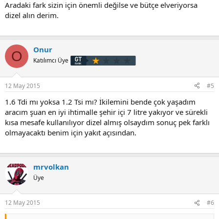
yeni bir başlık açmak gerekir mi 1.4 tsi mı 1.2 tsi mı?diye
Aradaki fark sizin için önemli değilse ve bütçe elveriyorsa
dizel alın derim.
Onur
O
Katılımcı Üye
12 May 2015
#5
1.6 Tdi mı yoksa 1.2 Tsi mı? İkilemini bende çok yaşadım
aracım şuan en iyi ihtimalle şehir içi 7 litre yakıyor ve sürekli
kısa mesafe kullanılıyor dizel almış olsaydım sonuç pek farklı
olmayacaktı benim için yakıt açısından.
mrvolkan
Üye
12 May 2015
#6