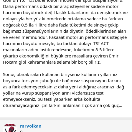
Daha performans odaklı bir araç isteyenler sadece motor
hacminin büyütmek değil lastik tabanlarını da genişletmek ve
dolayısıyla her yüz kilometrede ortalama sadece bu farktan
doğacak 0,5 ila 1 litre daha fazla tüketimi de sineye çekip
bağımsız süspansüyonlarının da diyetini ödediklerinden alan
ve veren memnundur. Fakaaat motorun performans isteğiyle
hacminin büyütülmesiyle; bu farktan dolayı TSI ACT
makinaların adını lastik rendesine, tüketimini 8.5 lt'lere
çıkartıp ekonomikliğini büyüklere masallara çeviren Emir
Hocam gibi kahramanlara selamı bir borç biliriz.
Sonuç olarak sakin kullanan biriyseniz kullanım yıllarınız
boyunca torsiyon çubuğu ile bağımsız süspansiyon farkını
asla fark edemeyeceksiniz; daha yeni aldığınız aracınızı dağ
yollarına vurup süspansiyonlarını vicdansızca test
etmeyecekseniz, bu testi yaparken arka koltukta
oturamayacağınız için farkını anlamanız çok ama çok güç...
mrvolkan