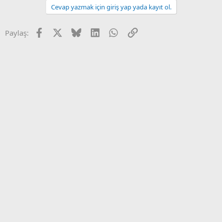
Cevap yazmak için giriş yap yada kayıt ol.
Facebook
X
Bluesky
LinkedIn
WhatsApp
Link
Paylaş: