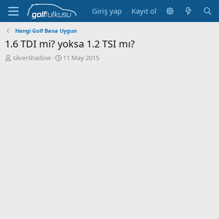
Giriş yap
Kayıt ol
Hangi Golf Bana Uygun
1.6 TDI mi? yoksa 1.2 TSI mı?
K
B
silvershadow
11 May 2015
o
a
n
ş
b
l
u
a
y
n
u
g
b
ı
a
ç
ş
t
l
a
a
r
t
i
a
h
n
i