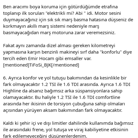
Ben aracımı boya koruma için götürdüğümde etrafına
toplanıp ilk soruları "elektrikli mi? Abi " idi. Motor sesini
duymayacağınız için sık sık marş basma hatasına düşseniz de
korkmayın akıllı marş sistemi nedeniyle marş
basmayacağıdan marş motoruna zarar veremezsiniz.
Fakat aynı zamanda dizel alması gereken kilometreyi
yapmasına karşın benzinli makineyi sırf daha "konforlu" diye
tercih eden Emir Hocam gibi emsaller var.
[mentioned]TiFoSi_BJK[/mentioned]
6. Ayrıca konfor ve yol tutuşu bakımından da kesinlikle bir
fark olmayacaktır 1.2 TSI ile 1.6 TDI arasında. Ayrıca 1.6 TDI
Highline da alsanız bağımsız arka süspansiyonlara sahip
olamayacaktır. Bu haliyle 1.2 TSI ile 1.6 TDI comfortline
arasında her ikisinin de torsiyon çubuğuna sahip olmaları
açısından yürüyen aksam bakımından fark olmayacaktır.
Kaldı ki şehir içi ve dışı limitler dahilinde kullanımda bağımsız
ile arasındaki frene, yol tutuşa ve viraj kabiliyetine etkisinin
fark edilemeyeceğini düşünenlerdenim.