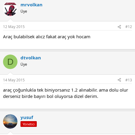
mrvolkan
Üye
12 May 2015
#12
Araç bulabilsek alıcz fakat araç yok hocam
dtvolkan
D
Üye
14 May 2015
#13
araç çoğunlukla tek biniyorsanız 1.2 alınabilir. ama dolu olur
derseniz birde bayırı bol oluyorsa dizel derim.
yusuf
Yönetici