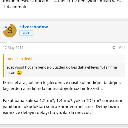
İmkan meselesi hocam. 1.4 tabi ki 1.2'den iyidir. İmkan varsa
1.4 alınmalı.
silvershadow
KS
S
Emekli
12 May 2015
#11
mrvolkan dedi:
evet yusuf hocam bende o yuzden üc bes daha ekleyip 1.4 sıfır mı
alsam
İkinci el araç bilinen kişilerden ve nasıl kullandığını bildiğiniz
kişilerden alındığında tadına doyulmaz bir lezzettir.
Fakat bana kalırsa 1.2 mi?, 1.4 mü? yoksa TDI mı? sorusunun
yanıtlarını okuduktan sonra karar vermelisiniz. Detay bizim
işimiz ve detayın detayı bu yazılarda mevcut.