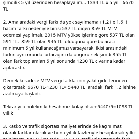
şimdilik 5 yıl üzerinden hesaplayalım... 1334 TL x 5 yıl= 6670
TL
2. Ama aradaki vergi farkı da yok sayılmamalı 1.2 ile 1.6 lt
hacim farkı nedeniyle birisi 537 TL diğeri 859 TL MTV
ödemesi yapılmalı. 2015 MTV yükselişlerine göre 537 TL olan
591 TL; 859 TL olan 946 TL olduğuna göre bu aracı
minimum 5 yıl kullanacağımızı varsayarak ikisi arasındaki
farkın aynı oranda artacağını da öngörürsek şimdi 355 Tl
olan fark toplamları 5 yıl sonunda 1230 TL civarına kadar
açılacaktır.
Demek ki sadece MTV vergi farklarının yakıt giderlerinden
çıkartırsak 6670 TL-1230 TL= 5440 TL aradaki fark 1.2 lehine
azalmaya başladı.
Tekrar yıla bölelim ki hesabımız kolay olsun:5440/5=1088 TL
yıllık
3. Kasko ve trafik sigortası maliyetlerinde de kaçınılmaz
olarak farklar olacak ve bunu yıllık faizleriyle hesaplarsak yıllık
minimum 300 TL kaskoda, 50-60 TL trafik sigortasında fark