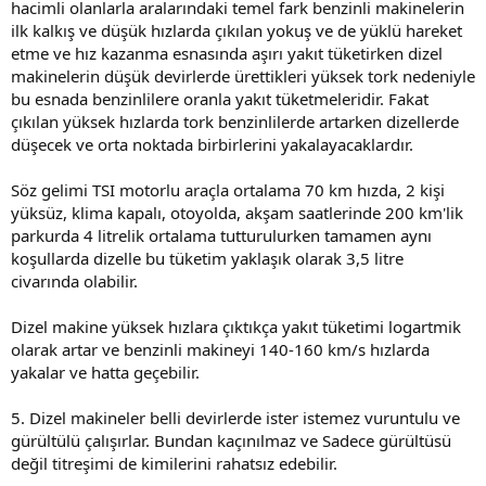
hacimli olanlarla aralarındaki temel fark benzinli makinelerin
ilk kalkış ve düşük hızlarda çıkılan yokuş ve de yüklü hareket
etme ve hız kazanma esnasında aşırı yakıt tüketirken dizel
makinelerin düşük devirlerde ürettikleri yüksek tork nedeniyle
bu esnada benzinlilere oranla yakıt tüketmeleridir. Fakat
çıkılan yüksek hızlarda tork benzinlilerde artarken dizellerde
düşecek ve orta noktada birbirlerini yakalayacaklardır.
Söz gelimi TSI motorlu araçla ortalama 70 km hızda, 2 kişi
yüksüz, klima kapalı, otoyolda, akşam saatlerinde 200 km'lik
parkurda 4 litrelik ortalama tutturulurken tamamen aynı
koşullarda dizelle bu tüketim yaklaşık olarak 3,5 litre
civarında olabilir.
Dizel makine yüksek hızlara çıktıkça yakıt tüketimi logartmik
olarak artar ve benzinli makineyi 140-160 km/s hızlarda
yakalar ve hatta geçebilir.
5. Dizel makineler belli devirlerde ister istemez vuruntulu ve
gürültülü çalışırlar. Bundan kaçınılmaz ve Sadece gürültüsü
değil titreşimi de kimilerini rahatsız edebilir.