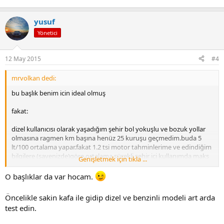
yusuf
Yönetici
12 May 2015
#4
mrvolkan dedi:
bu başlık benim icin ideal olmuş
fakat:
dizel kullanıcısı olarak yaşadığım şehir bol yokuşlu ve bozuk yollar
olmasına ragmen km başına henüz 25 kuruşu geçmedim.buda 5
lt/100 ortalama yapar.fakat 1.2 tsi motor tahminlerime ve edindiğim
bilgilere (sayenizde)göre ortalama sürekli şehir ici kullanımda maks
Genişletmek için tıkla ...
8 lt civarı yakacak.oda 38 kuruş yada 40 kuruş yapacak.bu şekilde
hesaplarsak yıllık yakıt maliyet makası daha fazla açılmış
O başlıklar da var hocam.
olacak.ayrıca benim gibi senede ortalama 4 yada 5 kez uzun yol
yapacak arkadaşlarımda otobanda 140-160-180 km hızları
Öncelikle sakin kafa ile gidip dizel ve benzinli modeli art arda
deneyeceklerini ve müsait oldugunda 140-160 hız bandında yol
test edin.
alacaklarını tahmin edersek.