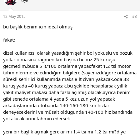
Üye
12 May 2015
#3
bu başlık benim icin ideal olmuş
fakat:
dizel kullanıcısı olarak yaşadığım şehir bol yokuşlu ve bozuk
yollar olmasına ragmen km başına henüz 25 kuruşu
geçmedim.buda 5 lt/100 ortalama yapar.fakat 1.2 tsi motor
tahminlerime ve edindiğim bilgilere (sayenizde)göre ortalama
sürekli şehir ici kullanımda maks 8 lt civarı yakacak.oda 38
kuruş yada 40 kuruş yapacak.bu şekilde hesaplarsak yıllık
yakıt maliyet makası daha fazla açılmış olacak.ayrıca benim
gibi senede ortalama 4 yada 5 kez uzun yol yapacak
arkadaşlarımda otobanda 140-160-180 km hızları
deneyeceklerini ve müsait oldugunda 140-160 hız bandında
yol alacaklarını tahmin edersek.
yeni bir başlık açmak gerekir mi 1.4 tsi mı 1.2 tsi mı?diye