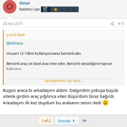
Onur
O
Katılımcı Üye
26 Haz 2015
#15
yusuf dedi:
@bilmece
Hocam 12-13km kullanıyorsanız benzinli alın.
Benzinli araç ve dizel aracı test edin. Benzinli sessizliğine hayran
kalırsınız.
Hele de kredi çekecekseniz aradaki kredi faiz farkı bile tek başına
Genişletmek için tıkla ...
yakıt fazlasını karşılar.
Bugün araca bi arkadaşımı aldım. Dalgındım yokuşa büyük
Dizel tabi ki daha ekonomik olacaktır. Ama vergi avantajı ve 1.2
vitesle girdim araç yığılınca vites düşürdüm biraz bağırdı.
motorun ekonomikliği birleşince çok güzel değerler ortaya çıkıyor.
Arkadaşım ilk kez duydum bu arabanın sesini dedi
Dizel iyidir mantığını bir kenara bırakarak 2 aracı da test edin hocam.
Son
1 of 2
Sonraki