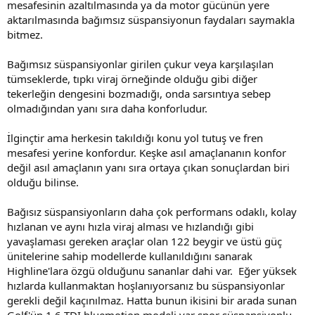
mesafesinin azaltılmasında ya da motor gücünün yere
aktarılmasında bağımsız süspansiyonun faydaları saymakla
bitmez.
Bağımsız süspansiyonlar girilen çukur veya karşılaşılan
tümseklerde, tıpkı viraj örneğinde olduğu gibi diğer
tekerleğin dengesini bozmadığı, onda sarsıntıya sebep
olmadığından yanı sıra daha konforludur.
İlginçtir ama herkesin takıldığı konu yol tutuş ve fren
mesafesi yerine konfordur. Keşke asıl amaçlananın konfor
değil asıl amaçlanın yanı sıra ortaya çıkan sonuçlardan biri
olduğu bilinse.
Bağısız süspansiyonların daha çok performans odaklı, kolay
hızlanan ve aynı hızla viraj alması ve hızlandığı gibi
yavaşlaması gereken araçlar olan 122 beygir ve üstü güç
ünitelerine sahip modellerde kullanıldığını sanarak
Highline'lara özgü olduğunu sananlar dahi var. Eğer yüksek
hızlarda kullanmaktan hoşlanıyorsanız bu süspansiyonlar
gerekli değil kaçınılmaz. Hatta bunun ikisini bir arada sunan
Golf'ün 1.6 TDI bluemotion modeli var spor süspansiyonlu.