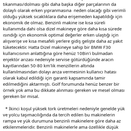
tıkanması/dolması gibi daha başka diğer parçalarının da
dolaylı olarak erken yıpranmasına neden olacağı gibi verimli
olduğu yüksek sıcaklıklara daha erişemeden kapatıldığı için
ekonomik de olmaz. Benzinli makine ise kısa süreli
kullanımda dahi olsa dizel makineye göre daha kısa sürede
ısındığı için ekonomik optimal değerler erken ulaştığı için
alışverişe ve kısa mesafeli yerlere gidiş gelişte daha az yakıt
tüketecektir. Hatta Dizel makineye sahip bir BMW F30
kullanıcısının anlattığına göre henüz 10Bin'i bulmadan
enjektör arızası nedeniyle servise götürdüğünde aracın
kayıtlarından 50-80 km'lik menzillerin altında
kullanılmasından dolayı arıza vermesinin kullanıcı hatası
olarak kabul edildiği için garanti kapsamında tamir
edilmediğini aktarmıştı. Golf forumunda henüz benzer bir
örnek yok ama bu dikkate alınması gereken ve mesel olması
gereken bir misal.
* İkinci koşul yüksek tork üretmeleri nedeniyle genelde yük
ve yolcu taşımacılığında da tercih edilen bu makinelerin
rampa ve yük durumuna benzinli makinelere göre daha az
etkilenmeleridir. Benzinli makinelerle ama özellikle düşük