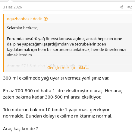
3 Haz 2026
#2
oguzhanbakir dedi:
Selamlar herkese,
Forumda birsürü yağ önerisi konusu açılmış ancak hepsinin içine
dalıp ne yapacağımı şaşırdığımdan ve tecrübelerinizden
faydalanmak için hem bir sorunumu anlatmak, hemde önerilerinizi
almak istedim.
Araç golf 7 1.6 tdi dsg 110 luk cxx kodlu motor.
Genişletmek için tıkla ...
Aracımda bir önceki bakımda forumda önerilen Liqui Moly Toptec
300 ml eksilmede yağ uyarısı vermez yanlışınız var.
4200 5w30 yağ koymuştum. 9 bin km olduğunda araç yağ seviyesini
kontrol edin uyarısı verdi ve yağ sıcak iken araç düz zeminde 20 dk
En az 700-800 ml hatta 1 litre eksiltmiştir o araç. Her araç
civarı bekleyip yağı ölçtüğümde yaklaşık 300-350 ml kadar eksildiğini
zaten bakıma kadar 300-500 ml arası eksiltiyor.
gördüm.
Tdi motorun bakımı 10 binde 1 yapılması gerekiyor
Ön krank keçesinde daha önce kaçak vardı onu değiştirdim, ve alt
üst heryerine baktırdım hiçbir kaçak yok aracımda.
normalde. Bundan dolayı eksilme miktarınız normal.
Yağın performasından soğuk hava olsun sıcak hava olsun motor
Araç kaç km de ?
sesi olsun oldukça memnunum ancak bu yağ eksiltme olayı canımı