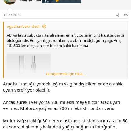
Katılımcı Üye
3 Haz 2026
#5
oguzhanbakir dedi:
Abi valla şu çubuktaki taralı alanın en alt çizgisinin bir tık üstündeydi
ölçtüğümde. Ben yanlış yorumlamış olabilirim ölçtüğüm yağı. Araç
161.500 km de şu an son bin km kaldı bakımına
Genişletmek için tıkla ...
Araç bulunduğu yerdeki eğim vs gibi dış etkenler de o anlık
uyarı verdiriyor olabilir.
Ancak sürekli veriyorsa 300 ml eksilmeye hiçbir araç uyarı
vermez. Motorda yağ en az 700 ml eksiktir ondan verir.
Normalde bakım yapıldığında ilk seviye bu mor ile çizilmiş yerdeydi
ancak eksik uyarısı verdiğinde ise kırmızı yer ile işaretlediğim
Motor yağ sıcaklığı 80 derece üstüne çıktıktan sonra aracın 30
yerdeydi.
dk sonra dinlenmiş halindeki yağ çubuğunun fotoğrafını