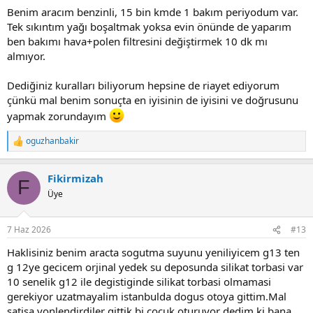
Benim aracım benzinli, 15 bin kmde 1 bakım periyodum var.
Tek sıkıntım yağı boşaltmak yoksa evin önünde de yaparım
ben bakımı hava+polen filtresini değiştirmek 10 dk mı
almıyor.
Dediğiniz kuralları biliyorum hepsine de riayet ediyorum
çünkü mal benim sonuçta en iyisinin de iyisini ve doğrusunu
yapmak zorundayım
oguzhanbakir
T
e
p
Fikirmizah
k
F
i
Üye
l
e
r
7 Haz 2026
#13
:
Haklisiniz benim aracta sogutma suyunu yeniliyicem g13 ten
g 12ye gecicem orjinal yedek su deposunda silikat torbasi var
10 senelik g12 ile degistiginde silikat torbasi olmamasi
gerekiyor uzatmayalim istanbulda dogus otoya gittim.Mal
satisa yonlendirdiler gittik bi cocuk oturuyor dedim ki bana