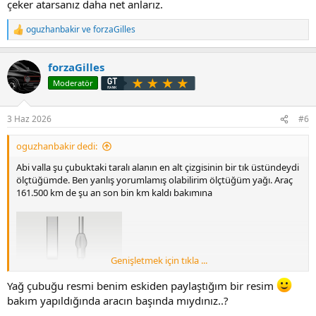
Belirtmek istediğim diğer husus ise kontağı kapatıp bir süre
çeker atarsanız daha net anlarız.
bekleyip aracı tekrar çalıştırdığımda uyarı gidiyordu.
oguzhanbakir
ve
forzaGilles
T
e
p
forzaGilles
k
i
Moderatör
l
e
r
3 Haz 2026
#6
:
oguzhanbakir dedi:
Abi valla şu çubuktaki taralı alanın en alt çizgisinin bir tık üstündeydi
ölçtüğümde. Ben yanlış yorumlamış olabilirim ölçtüğüm yağı. Araç
161.500 km de şu an son bin km kaldı bakımına
Genişletmek için tıkla ...
Yağ çubuğu resmi benim eskiden paylaştığım bir resim
bakım yapıldığında aracın başında mıydınız..?