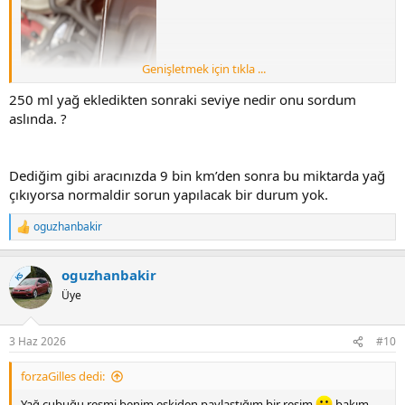
Genişletmek için tıkla ...
250 ml yağ ekledikten sonraki seviye nedir onu sordum
aslında. ?
Dediğim gibi aracınızda 9 bin km’den sonra bu miktarda yağ
çıkıyorsa normaldir sorun yapılacak bir durum yok.
oguzhanbakir
T
e
p
Bu şekilde çıkmıştı ölçtüğümde ve bu uyarıyı ben 250 ml yağ
oguzhanbakir
k
KS
ekleyene kadar vermişti.
i
Üye
l
e
r
3 Haz 2026
#10
:
forzaGilles dedi:
Yağ çubuğu resmi benim eskiden paylaştığım bir resim
bakım