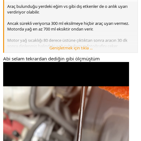
durumda can sıkıcı durumlar yaşamanız kaçınılmazdır. Buna çok
dikkat etmelisiniz.
Araç bulunduğu yerdeki eğim vs gibi dış etkenler de o anlık uyarı
verdiriyor olabilir.
Ancak sürekli veriyorsa 300 ml eksilmeye hiçbir araç uyarı vermez.
Motorda yağ en az 700 ml eksiktir ondan verir.
Motor yağ sıcaklığı 80 derece üstüne çıktıktan sonra aracın 30 dk
sonra dinlenmiş halindeki yağ çubuğunun fotoğrafını çeker
Genişletmek için tıkla ...
atarsanız daha net anlarız.
Abi selam tekrardan dediğin gibi ölçmüştüm