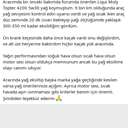
Aracımda bir önceki bakımda forumda önerilen Liqui Moly
Toptec 4200 5w30 yağ koymuştum. 9 bin km olduğunda araç
yağ seviyesini kontrol edin uyarısı verdi ve yağ sıcak iken araç
düz zeminde 20 dk civarı bekleyip yağı ölçtüğümde yaklaşık
300-350 ml kadar eksildiğini gördüm.
Ön krank keçesinde daha önce kaçak vardı onu değiştirdim,
ve alt üst heryerine baktırdım hiçbir kaçak yok aracımda.
Yağın performasından soğuk hava olsun sıcak hava olsun
motor sesi olsun oldukça memnunum ancak bu yağ eksiltme
olayı canımı sıkıyor.
Aracında yağ eksiltip başka marka yağa geçtiğinde kesilen
varsa yağ önerilerinize açığım. Ayrıca motor sesi, sıcak
havada aşırı ısınmaması gibi kriterler benim için önemli.
Şimdiden teşekkür ederim