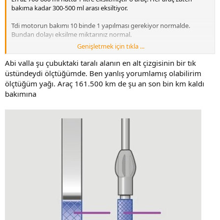
bakıma kadar 300-500 ml arası eksiltiyor.
Tdi motorun bakımı 10 binde 1 yapılması gerekiyor normalde.
Bundan dolayı eksilme miktarınız normal.
Genişletmek için tıkla ...
Araç kaç km de ?
Abi valla şu çubuktaki taralı alanın en alt çizgisinin bir tık
Liqui moly den devam edin.
üstündeydi ölçtüğümde. Ben yanlış yorumlamış olabilirim
ölçtüğüm yağı. Araç 161.500 km de şu an son bin km kaldı
bakımına