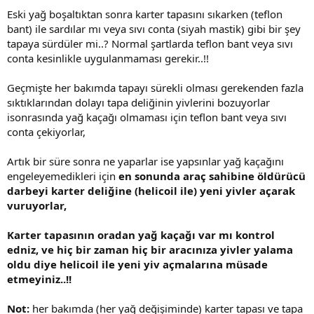
Eski yağ boşaltıktan sonra karter tapasını sıkarken (teflon
bant) ile sardılar mı veya sıvı conta (siyah mastik) gibi bir şey
Normalde bakım yapıldığında ilk seviye bu mor ile çizilmiş yerdeydi
tapaya sürdüler mi..? Normal şartlarda teflon bant veya sıvı
ancak eksik uyarısı verdiğinde ise kırmızı yer ile işaretlediğim
conta kesinlikle uygulanmaması gerekir..!!
yerdeydi.
Belirtmek istediğim diğer husus ise kontağı kapatıp bir süre
Geçmişte her bakımda tapayı sürekli olması gerekenden fazla
bekleyip aracı tekrar çalıştırdığımda uyarı gidiyordu.
sıktıklarından dolayı tapa deliğinin yivlerini bozuyorlar
isonrasında yağ kaçağı olmaması için teflon bant veya sıvı
conta çekiyorlar,
Artık bir süre sonra ne yaparlar ise yapsınlar yağ kaçağını
engeleyemedikleri için
en sonunda araç sahibine öldürücü
darbeyi karter deliğine (helicoil ile) yeni yivler açarak
vuruyorlar,
Karter tapasının oradan yağ kaçağı var mı kontrol
edniz, ve hiç bir zaman hiç bir aracınıza yivler yalama
oldu diye helicoil ile yeni yiv açmalarına müsade
etmeyiniz..!!
Not:
her bakımda (her yağ değişiminde) karter tapası ve tapa