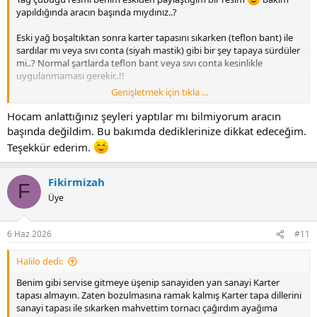
yapıldığında aracın başında mıydınız..?
Eski yağ boşaltıktan sonra karter tapasını sıkarken (teflon bant) ile
sardılar mı veya sıvı conta (siyah mastik) gibi bir şey tapaya sürdüler
mi..? Normal şartlarda teflon bant veya sıvı conta kesinlikle
uygulanmaması gerekir..!!
Genişletmek için tıkla ...
Geçmişte her bakımda tapayı sürekli olması gerekenden fazla
sıktıklarından dolayı tapa deliğinin yivlerini bozuyorlar isonrasında
Hocam anlattığınız şeyleri yaptılar mı bilmiyorum aracın
yağ kaçağı olmaması için teflon bant veya sıvı conta çekiyorlar,
başında değildim. Bu bakımda dediklerinize dikkat edeceğim.
Teşekkür ederim.
Artık bir süre sonra ne yaparlar ise yapsınlar yağ kaçağını
engeleyemedikleri için
en sonunda araç sahibine öldürücü
darbeyi karter deliğine (helicoil ile) yeni yivler açarak
Fikirmizah
F
vuruyorlar,
Üye
Karter tapasının oradan yağ kaçağı var mı kontrol edniz, ve
hiç bir zaman hiç bir aracınıza yivler yalama oldu diye helicoil
6 Haz 2026
#11
ile yeni yiv açmalarına müsade etmeyiniz..!!
Halilo dedi:
Not:
her bakımda (her yağ değişiminde) karter tapası ve tapa pulu
yenisiyle değişmesi gerekir, dışardan yan sanayi tapaya boşu
Benim gibi servise gitmeye üşenip sanayiden yan sanayi Karter
boşuna para vermeyiniz çünkü orjinal tapa yetkili serviste aynı
tapası almayın. Zaten bozulmasına ramak kalmış Karter tapa dillerini
rakamlara satılmaktadır, veya arasında fiyat farkı 40-50 liradan fazla
sanayi tapası ile sıkarken mahvettim tornacı çağırdım ayağıma