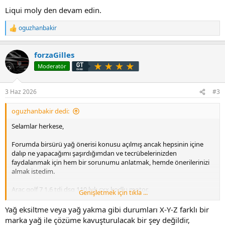
sıkıyor.
Liqui moly den devam edin.
Aracında yağ eksiltip başka marka yağa geçtiğinde kesilen varsa yağ
oguzhanbakir
önerilerinize açığım. Ayrıca motor sesi, sıcak havada aşırı ısınmaması
T
gibi kriterler benim için önemli. Şimdiden teşekkür ederim
e
p
forzaGilles
k
i
Moderatör
l
e
r
3 Haz 2026
#3
:
oguzhanbakir dedi:
Selamlar herkese,
Forumda birsürü yağ önerisi konusu açılmış ancak hepsinin içine
dalıp ne yapacağımı şaşırdığımdan ve tecrübelerinizden
faydalanmak için hem bir sorunumu anlatmak, hemde önerilerinizi
almak istedim.
Araç golf 7 1.6 tdi dsg 110 luk cxx kodlu motor.
Genişletmek için tıkla ...
Aracımda bir önceki bakımda forumda önerilen Liqui Moly Toptec
Yağ eksiltme veya yağ yakma gibi durumları X-Y-Z farklı bir
4200 5w30 yağ koymuştum. 9 bin km olduğunda araç yağ seviyesini
marka yağ ile çözüme kavuşturulacak bir şey değildir,