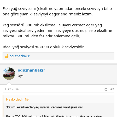
kontrol edin uyarısı verdi ve yağ sıcak iken araç düz zeminde 20 dk
civarı bekleyip yağı ölçtüğümde yaklaşık 300-350 ml kadar eksildiğini
Eski yağ seviyesini (eksiltme yapmadan önceki seviyeyi) bilip
gördüm.
ona göre şuan ki seviyeyi değerlendirmeniz lazım,
Ön krank keçesinde daha önce kaçak vardı onu değiştirdim, ve alt
üst heryerine baktırdım hiçbir kaçak yok aracımda.
Yağ sensörü 300 ml: eksiltme ile uyarı vermez eğer yağ
seviyesi ideal seviyeden min. seviyeye düşmüş ise o eksiltme
Yağın performasından soğuk hava olsun sıcak hava olsun motor
miktarı 300 ml. den fazladır anlamına gelir,
sesi olsun oldukça memnunum ancak bu yağ eksiltme olayı canımı
sıkıyor.
İdeal yağ seviyesi %80-90 doluluk seviyesidir.
Aracında yağ eksiltip başka marka yağa geçtiğinde kesilen varsa yağ
oguzhanbakir
önerilerinize açığım. Ayrıca motor sesi, sıcak havada aşırı ısınmaması
T
gibi kriterler benim için önemli. Şimdiden teşekkür ederim
e
p
oguzhanbakir
k
KS
i
Üye
l
e
r
3 Haz 2026
#4
:
Halilo dedi:
300 ml eksilmede yağ uyarısı vermez yanlışınız var.
En az 700-800 ml hatta 1 litre eksiltmiştir o araç. Her araç zaten