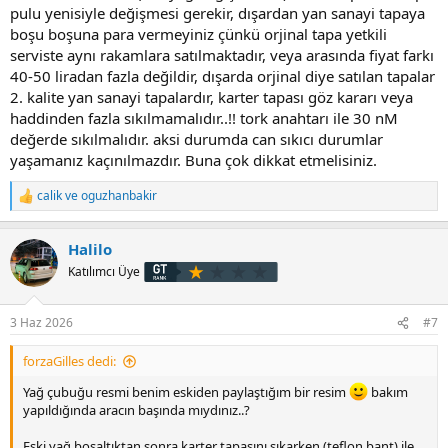
pulu yenisiyle değişmesi gerekir, dışardan yan sanayi tapaya
boşu boşuna para vermeyiniz çünkü orjinal tapa yetkili
serviste aynı rakamlara satılmaktadır, veya arasında fiyat farkı
40-50 liradan fazla değildir, dışarda orjinal diye satılan tapalar
2. kalite yan sanayi tapalardır, karter tapası göz kararı veya
haddinden fazla sıkılmamalıdır..!! tork anahtarı ile 30 nM
değerde sıkılmalıdır. aksi durumda can sıkıcı durumlar
yaşamanız kaçınılmazdır. Buna çok dikkat etmelisiniz.
calik
ve
oguzhanbakir
T
e
p
Halilo
k
i
Katılımcı Üye
l
e
r
3 Haz 2026
#7
:
forzaGilles dedi:
Yağ çubuğu resmi benim eskiden paylaştığım bir resim
bakım
yapıldığında aracın başında mıydınız..?
Eski yağ boşaltıktan sonra karter tapasını sıkarken (teflon bant) ile