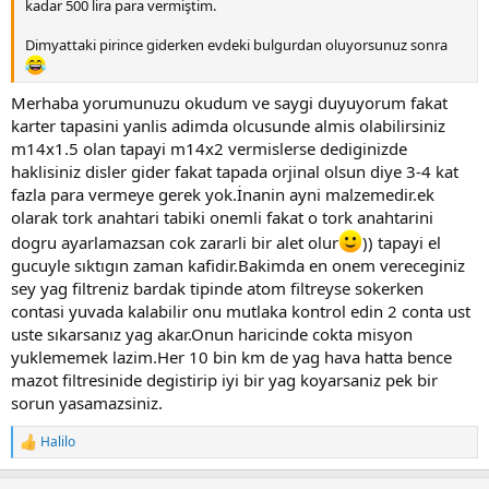
değildir, dışarda orjinal diye satılan tapalar 2. kalite yan sanayi
kadar 500 lira para vermiştim.
tapalardır, karter tapası göz kararı veya haddinden fazla
sıkılmamalıdır..!! tork anahtarı ile 30 nM değerde sıkılmalıdır. aksi
Dimyattaki pirince giderken evdeki bulgurdan oluyorsunuz sonra
durumda can sıkıcı durumlar yaşamanız kaçınılmazdır. Buna çok
dikkat etmelisiniz.
Merhaba yorumunuzu okudum ve saygi duyuyorum fakat
karter tapasini yanlis adimda olcusunde almis olabilirsiniz
m14x1.5 olan tapayi m14x2 vermislerse dediginizde
haklisiniz disler gider fakat tapada orjinal olsun diye 3-4 kat
fazla para vermeye gerek yok.İnanin ayni malzemedir.ek
olarak tork anahtari tabiki onemli fakat o tork anahtarini
dogru ayarlamazsan cok zararli bir alet olur
)) tapayi el
gucuyle sıktıgın zaman kafidir.Bakimda en onem vereceginiz
sey yag filtreniz bardak tipinde atom filtreyse sokerken
contasi yuvada kalabilir onu mutlaka kontrol edin 2 conta ust
uste sıkarsanız yag akar.Onun haricinde cokta misyon
yuklememek lazim.Her 10 bin km de yag hava hatta bence
mazot filtresinide degistirip iyi bir yag koyarsaniz pek bir
sorun yasamazsiniz.
Halilo
T
e
p