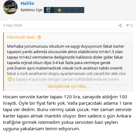
Halilo
k
i
Katılımcı Üye
l
e
r
7 Haz 2026
#12
:
Fikirmizah dedi:
Merhaba yorumunuzu okudum ve saygi duyuyorum fakat karter
tapasini yanlis adimda olcusunde almis olabilirsiniz m14x1.5 olan
tapayi m14x2 vermislerse dediginizde haklisiniz disler gider fakat
tapada orjinal olsun diye 3-4 kat fazla para vermeye gerek
yok.İnanin ayni malzemedir.ek olarak tork anahtari tabiki onemli
fakat o tork anahtarini dogru ayarlamazsan cok zararli bir alet olur
)) tapayi el gucuyle sıktıgın zaman kafidir.Bakimda en onem
vereceginiz sey yag filtreniz bardak tipinde atom filtreyse sokerken
Genişletmek için tıkla ...
contasi yuvada kalabilir onu mutlaka kontrol edin 2 conta ust uste
sıkarsanız yag akar.Onun haricinde cokta misyon yuklememek
Hocam serviste karter tapası 120 lira, sanayide aldığım 100
lazim.Her 10 bin km de yag hava hatta bence mazot filtresinide
liraydı. Öyle bir fiyat farkı yok. Valla parçacıdaki adama 1 tane
degistirip iyi bir yag koyarsaniz pek bir sorun yasamazsiniz.
tapa ver dedim. Bunu vermiş salak çocuk. Her zaman serviste
karter tapası almak mantıklı oluyor. Ben sadece o gün Ankara
trafiğine girmek istemedim yoksa servisten bazı şeyleri
uyguna yakalarsam temin ediyorum.