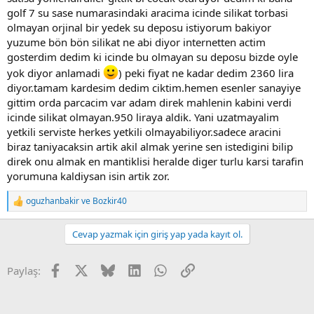
golf 7 su sase numarasindaki aracima icinde silikat torbasi
olmayan orjinal bir yedek su deposu istiyorum bakiyor
yuzume bön bön silikat ne abi diyor internetten actim
gosterdim dedim ki icinde bu olmayan su deposu bizde oyle
yok diyor anlamadi
) peki fiyat ne kadar dedim 2360 lira
diyor.tamam kardesim dedim ciktim.hemen esenler sanayiye
gittim orda parcacim var adam direk mahlenin kabini verdi
icinde silikat olmayan.950 liraya aldik. Yani uzatmayalim
yetkili serviste herkes yetkili olmayabiliyor.sadece aracini
biraz taniyacaksin artik akil almak yerine sen istedigini bilip
direk onu almak en mantiklisi heralde diger turlu karsi tarafin
yorumuna kaldiysan isin artik zor.
oguzhanbakir
ve
Bozkir40
T
e
p
Cevap yazmak için giriş yap yada kayıt ol.
k
i
l
Facebook
X
Bluesky
LinkedIn
WhatsApp
Link
Paylaş:
e
r
: