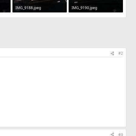
IMG_9188.jpeg
IMG_9190.jpeg
: 46
184.8 KB · Görüntüleme: 43
162.4 KB · Görüntüleme: 46
#2
#3