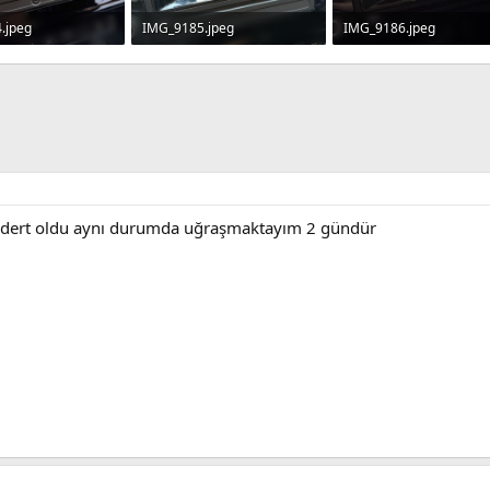
.jpeg
IMG_9185.jpeg
IMG_9186.jpeg
· Görüntüleme: 47
357.3 KB · Görüntüleme: 47
164.2 KB · Görüntüleme
a dert oldu aynı durumda uğraşmaktayım 2 gündür