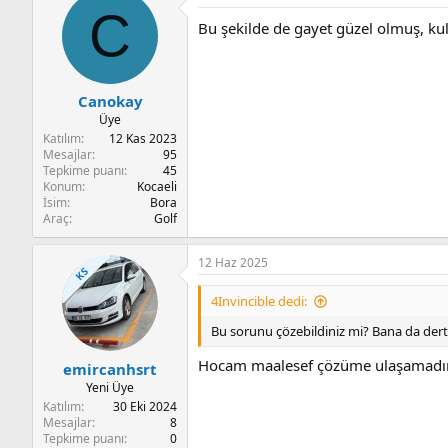
C
Bu şekilde de gayet güzel olmuş, k
Canokay
Üye
Katılım
12 Kas 2023
Mesajlar
95
Tepkime puanı
45
Konum
Kocaeli
İsim
Bora
Araç
Golf
12 Haz 2025
KS
4Invincible dedi:
Bu sorunu çözebildiniz mi? Bana da de
Hocam maalesef çözüme ulaşamadı
emircanhsrt
Yeni Üye
Katılım
30 Eki 2024
Mesajlar
8
Tepkime puanı
0