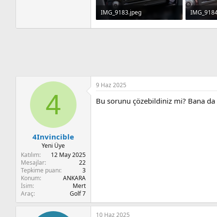
IMG_9183.jpeg
IMG_9184
252.1 KB · Görüntüleme: 46
305.1 KB 
9 Haz 2025
4
Bu sorunu çözebildiniz mi? Bana d
4Invincible
Yeni Üye
Katılım
12 May 2025
Mesajlar
22
Tepkime puanı
3
Konum
ANKARA
İsim
Mert
Araç
Golf 7
10 Haz 2025