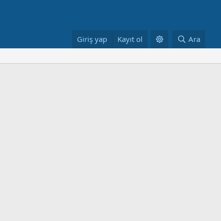
Giriş yap
Kayıt ol
Ara