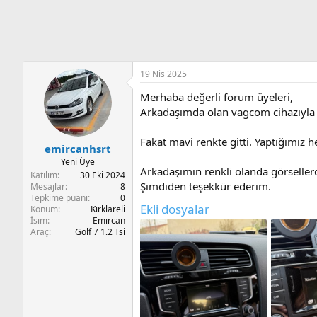
n
i
19 Nis 2025
Merhaba değerli forum üyeleri,
Arkadaşımda olan vagcom cihazıyla v
Fakat mavi renkte gitti. Yaptığımız he
emircanhsrt
Yeni Üye
Arkadaşımın renkli olanda görseller
Katılım
30 Eki 2024
Şimdiden teşekkür ederim.
Mesajlar
8
Tepkime puanı
0
Ekli dosyalar
Konum
Kırklareli
İsim
Emircan
Araç
Golf 7 1.2 Tsi