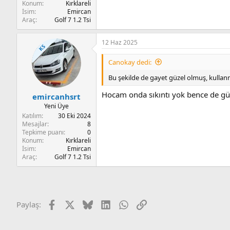
Konum
Kırklareli
İsim
Emircan
Araç
Golf 7 1.2 Tsi
12 Haz 2025
KS
Canokay dedi:
Bu şekilde de gayet güzel olmuş, kull
Hocam onda sıkıntı yok bence de gü
emircanhsrt
Yeni Üye
Katılım
30 Eki 2024
Mesajlar
8
Tepkime puanı
0
Konum
Kırklareli
İsim
Emircan
Araç
Golf 7 1.2 Tsi
Facebook
X
Bluesky
LinkedIn
WhatsApp
Link
Paylaş: