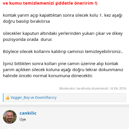
ve kumu temizlemenizi şiddetle öneririm !)
kontak yarım açıp kapattıktan sonra silecek kolu 1. kez aşağı
doğru basılıp bırakılırsa
silecekler kaputun altındaki yerlerinden yukarı çıkar ve dikey
pozisyonda orada durur.
Böylece silecek kollarını kaldırıp camınızı temizleyebilirsiniz..
İşiniz bittikten sonra kolları yine camın üzerine alıp kontak
yarım açıkken silecek koluna aşağı doğru tekrar dokunmanız
halinde önceki normal konumuna dönecektir.
Moderatör tarafında düzenlendi:
16 Eki 2016
Vagger_Boy
ve
Doom3farcry
T
e
p
cankilic
k
i
Üye
l
e