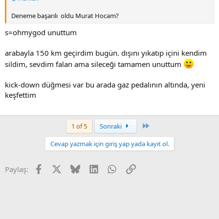
Deneme başarılı oldu Murat Hocam?
s=ohmygod unuttum
arabayla 150 km geçirdim bugün. dışını yıkatıp içini kendim
sildim, sevdim falan ama sileceği tamamen unuttum
kick-down düğmesi var bu arada gaz pedalının altında, yeni
keşfettim
Son
1 of 5
Sonraki
Cevap yazmak için giriş yap yada kayıt ol.
Facebook
X
Bluesky
LinkedIn
WhatsApp
Link
Paylaş: