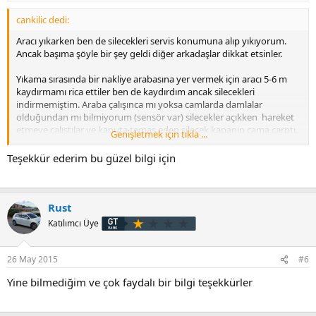
cankilic dedi:
Aracı yıkarken ben de silecekleri servis konumuna alıp yıkıyorum.
Ancak başıma şöyle bir şey geldi diğer arkadaşlar dikkat etsinler.
Yıkama sırasında bir nakliye arabasına yer vermek için aracı 5-6 m
kaydırmamı rica ettiler ben de kaydırdım ancak silecekleri
indirmemiştim. Araba çalışınca mı yoksa camlarda damlalar
olduğundan mı bilmiyorum (sensör var) silecekler açıkken hareket
etmeye çalıştılar ve kaputa temas eden silecek kapanıp cama çarptı.
Genişletmek için tıkla ...
Herhangi bir şey olmadı tabi sıkıntı yok.
Teşekkür ederim bu güzel bilgi için
Ancak o zamana kadar servis konumunda sileceğin çalışmayacağını
düşünüyordum, yanılmışım.
Rust
Katılımcı Üye
26 May 2015
#6
Yine bilmediğim ve çok faydalı bir bilgi teşekkürler