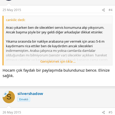
e
r
25 May 2015
#4
:
cankilic dedi:
Aracı yıkarken ben de silecekleri servis konumuna alıp yıkıyorum.
Ancak başıma şöyle bir şey geldi diğer arkadaşlar dikkat etsinler.
Yıkama sırasında bir nakliye arabasına yer vermek için aracı 5-6 m
kaydırmamı rica ettiler ben de kaydırdım ancak silecekleri
indirmemiştim. Araba çalışınca mı yoksa camlarda damlalar
olduğundan mı bilmiyorum (sensör var) silecekler açıkken hareket
etmeye çalıştılar ve kaputa temas eden silecek kapanıp cama çarptı.
Genişletmek için tıkla ...
Herhangi bir şey olmadı tabi sıkıntı yok.
Hocam çok faydalı bir paylaşımda bulundunuz bence. Elinize
Ancak o zamana kadar servis konumunda sileceğin çalışmayacağını
sağlık.
düşünüyordum, yanılmışım.
silvershadow
KS
S
Emekli
26 May 2015
#5