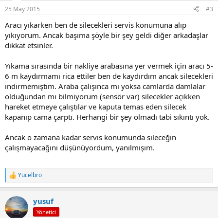
r
25 May 2015
#3
:
Aracı yıkarken ben de silecekleri servis konumuna alıp
yıkıyorum. Ancak başıma şöyle bir şey geldi diğer arkadaşlar
dikkat etsinler.
Yıkama sırasında bir nakliye arabasına yer vermek için aracı 5-
6 m kaydırmamı rica ettiler ben de kaydırdım ancak silecekleri
indirmemiştim. Araba çalışınca mı yoksa camlarda damlalar
olduğundan mı bilmiyorum (sensör var) silecekler açıkken
hareket etmeye çalıştılar ve kaputa temas eden silecek
kapanıp cama çarptı. Herhangi bir şey olmadı tabi sıkıntı yok.
Ancak o zamana kadar servis konumunda sileceğin
çalışmayacağını düşünüyordum, yanılmışım.
Yucelbro
T
e
p
yusuf
k
i
Yönetici
l