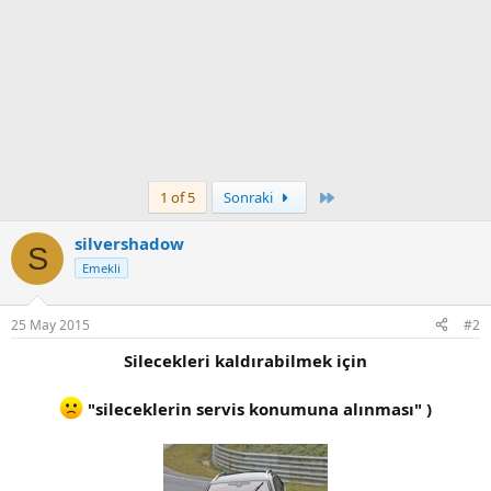
Son
1 of 5
Sonraki
silvershadow
S
Emekli
25 May 2015
#2
Silecekleri kaldırabilmek için
"sileceklerin servis konumuna alınması" )