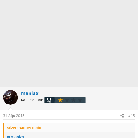
maniax
Katılımcı Üye
31 Ağu 2015
#15
silvershadow dedi:
@maniax