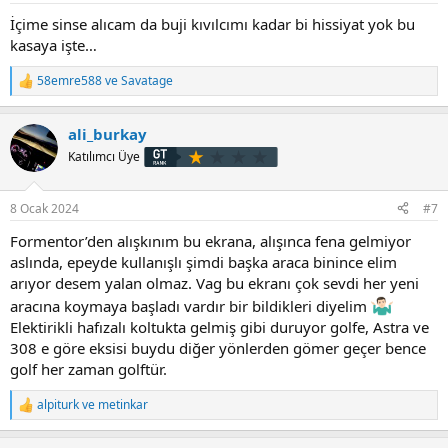
İçime sinse alıcam da buji kıvılcımı kadar bi hissiyat yok bu
kasaya işte…
58emre588
ve
Savatage
T
e
p
ali_burkay
k
i
Katılımcı Üye
l
e
r
8 Ocak 2024
#7
:
Formentor’den alışkınım bu ekrana, alışınca fena gelmiyor
aslında, epeyde kullanışlı şimdi başka araca binince elim
arıyor desem yalan olmaz. Vag bu ekranı çok sevdi her yeni
aracına koymaya başladı vardır bir bildikleri diyelim
Elektirikli hafızalı koltukta gelmiş gibi duruyor golfe, Astra ve
308 e göre eksisi buydu diğer yönlerden gömer geçer bence
golf her zaman golftür.
alpiturk
ve
metinkar
T
e
p