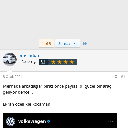
Son
1 of 3
Sonraki
metinkar
Efsane Üye
8 Ocak 2024
#1
Merhaba arkadaşlar biraz önce paylaşıldı güzel bir araç
geliyor bence...
Ekran özellikle kocaman...