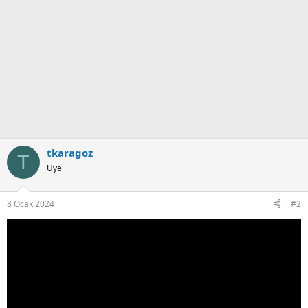
tkaragoz
T
Üye
8 Ocak 2024
#2