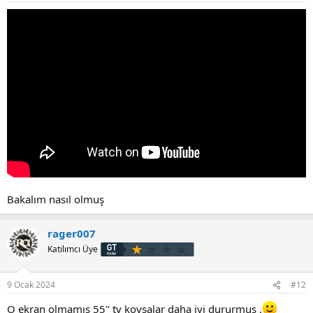
Bakalım nasıl olmuş
rager007
Katılımcı Üye
9 Ocak 2024
#12
O ekran olmamış 55'' tv koysalar daha iyi dururmuş .