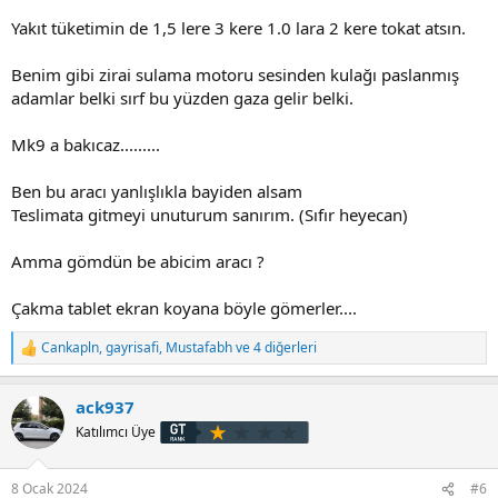
Yakıt tüketimin de 1,5 lere 3 kere 1.0 lara 2 kere tokat atsın.
Benim gibi zirai sulama motoru sesinden kulağı paslanmış
adamlar belki sırf bu yüzden gaza gelir belki.
Mk9 a bakıcaz.........
Ben bu aracı yanlışlıkla bayiden alsam
Teslimata gitmeyi unuturum sanırım. (Sıfır heyecan)
Amma gömdün be abicim aracı ?
Çakma tablet ekran koyana böyle gömerler....
Cankapln
,
gayrisafi
,
Mustafabh
ve 4 diğerleri
T
e
p
ack937
k
i
Katılımcı Üye
l
e
r
8 Ocak 2024
#6
: