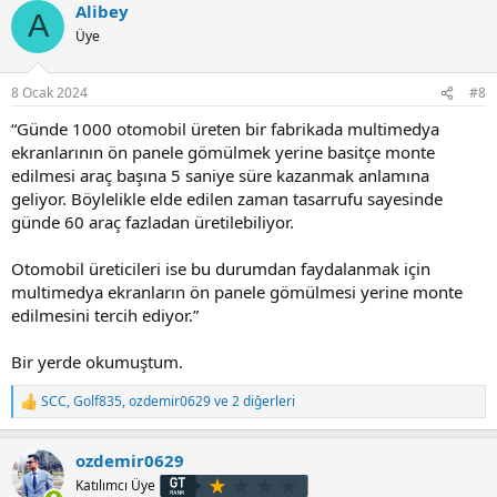
Alibey
k
A
i
Üye
l
e
r
8 Ocak 2024
#8
:
“Günde 1000 otomobil üreten bir fabrikada multimedya
ekranlarının ön panele gömülmek yerine basitçe monte
edilmesi araç başına 5 saniye süre kazanmak anlamına
geliyor. Böylelikle elde edilen zaman tasarrufu sayesinde
günde 60 araç fazladan üretilebiliyor.
Otomobil üreticileri ise bu durumdan faydalanmak için
multimedya ekranların ön panele gömülmesi yerine monte
edilmesini tercih ediyor.”
Bir yerde okumuştum.
SCC
,
Golf835
,
ozdemir0629
ve 2 diğerleri
T
e
p
ozdemir0629
k
i
Katılımcı Üye