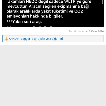
Son düzenleme:
8 Ocak 2024
KAPTAN
,
Vagger_Boy
,
aydin
ve 3 diğerleri
T
e
p
k
i
l
e
r
: