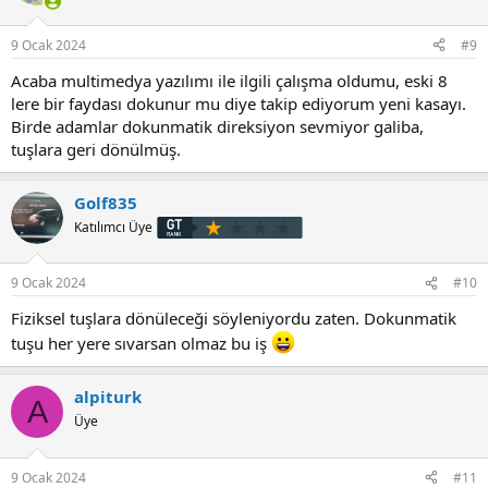
l
e
r
9 Ocak 2024
#9
:
Acaba multimedya yazılımı ile ilgili çalışma oldumu, eski 8
lere bir faydası dokunur mu diye takip ediyorum yeni kasayı.
Birde adamlar dokunmatik direksiyon sevmiyor galiba,
tuşlara geri dönülmüş.
Golf835
Katılımcı Üye
9 Ocak 2024
#10
Fiziksel tuşlara dönüleceği söyleniyordu zaten. Dokunmatik
tuşu her yere sıvarsan olmaz bu iş
alpiturk
A
Üye
9 Ocak 2024
#11