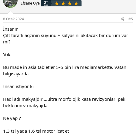
i
Efsane Üye
l
e
r
8 Ocak 2024
#5
:
İnsanın
Çift taraflı ağzının suyunu + salyasını akıtacak bir durum var
mı?
Yok.
Bu made in asia tabletler 5-6 bin lira mediamarkette. Vatan
bilgisayarda.
İnsan istiyor ki
Hadi adı makyajdır ...ultra morfolojik kasa revizyonları pek
beklenmez makyajda.
Ne yap ?
1.3 tsi yada 1.6 tsi motor icat et