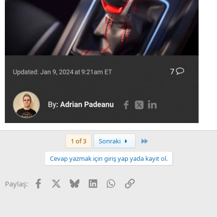
Son
1 of 3
Sonraki
Cevap yazmak için giriş yap yada kayıt ol.
Facebook
X
Bluesky
LinkedIn
WhatsApp
Link
Paylaş: