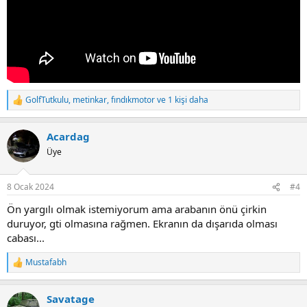
GolfTutkulu
,
metinkar
,
fındıkmotor
ve 1 kişi daha
T
e
p
Acardag
k
i
Üye
l
e
r
8 Ocak 2024
#4
:
Ön yargılı olmak istemiyorum ama arabanın önü çirkin
duruyor, gti olmasına rağmen. Ekranın da dışarıda olması
cabası...
Mustafabh
T
e
p
Savatage
k