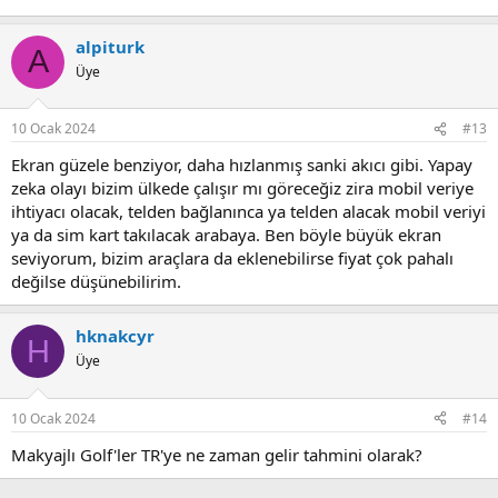
alpiturk
A
Üye
10 Ocak 2024
#13
Ekran güzele benziyor, daha hızlanmış sanki akıcı gibi. Yapay
zeka olayı bizim ülkede çalışır mı göreceğiz zira mobil veriye
ihtiyacı olacak, telden bağlanınca ya telden alacak mobil veriyi
ya da sim kart takılacak arabaya. Ben böyle büyük ekran
seviyorum, bizim araçlara da eklenebilirse fiyat çok pahalı
değilse düşünebilirim.
hknakcyr
H
Üye
10 Ocak 2024
#14
Makyajlı Golf'ler TR'ye ne zaman gelir tahmini olarak?