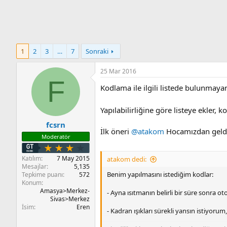
n
i
1
2
3
…
7
Sonraki
25 Mar 2016
F
Kodlama ile ilgili listede bulunmayan
Yapılabilirliğine göre listeye ekler, 
fcsrn
İlk öneri
@atakom
Hocamızdan geld
Moderatör
Katılım
7 May 2015
atakom dedi:
Mesajlar
5,135
Benim yapılmasını istediğim kodlar:
Tepkime puanı
572
Konum
Amasya>Merkez-
- Ayna ısıtmanın belirli bir süre sonra 
Sivas>Merkez
İsim
Eren
- Kadran ışıkları sürekli yansın istiyoru