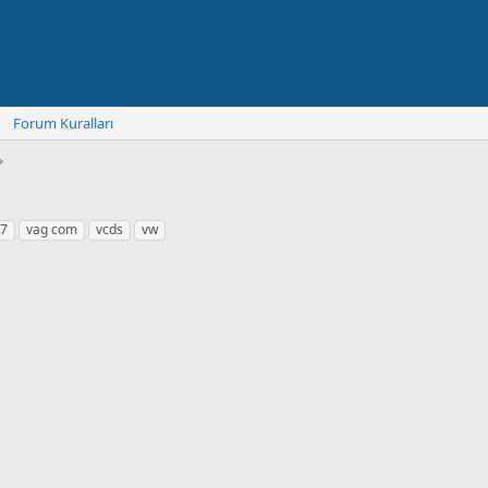
Forum Kuralları
7
vag com
vcds
vw