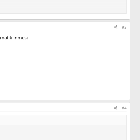
#3
omatik inmesi
#4