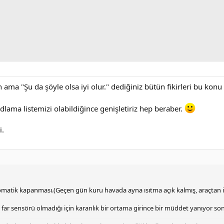
 ama "Şu da şöyle olsa iyi olur." dediğiniz bütün fikirleri bu konu
kodlama listemizi olabildiğince genişletiriz hep beraber.
i.
otomatik kapanması.(Geçen gün kuru havada ayna ısıtma açık kalmış, araçtan in
m, far sensörü olmadığı için karanlık bir ortama girince bir müddet yanıyor son