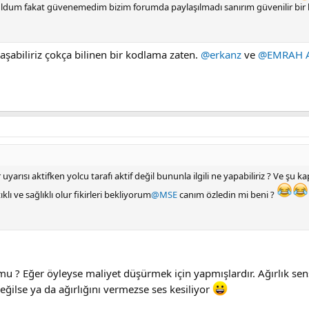
uldum fakat güvenemedim bizim forumda paylaşılmadı sanırım güvenilir bir 
abiliriz çokça bilinen bir kodlama zaten.
@erkanz
ve
@EMRAH 
yarısı aktifken yolcu tarafı aktif değil bununla ilgili ne yapabiliriz ? Ve şu k
ı ve sağlıklı olur fikirleri bekliyorum
@MSE
canım özledin mi beni ?
mu ? Eğer öyleyse maliyet düşürmek için yapmışlardır. Ağırlık sen
eğilse ya da ağırlığını vermezse ses kesiliyor