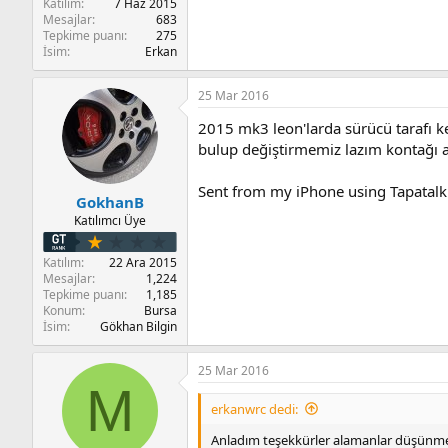
Katılım
7 Haz 2015
Mesajlar
683
Tepkime puanı
275
İsim
Erkan
25 Mar 2016
2015 mk3 leon'larda sürücü tarafı kem
bulup değiştirmemiz lazım kontağı aç
Sent from my iPhone using Tapatalk
GokhanB
Katılımcı Üye
Katılım
22 Ara 2015
Mesajlar
1,224
Tepkime puanı
1,185
Konum
Bursa
İsim
Gökhan Bilgin
25 Mar 2016
M
erkanwrc dedi:
Anladım teşekkürler alamanlar düşünmemi