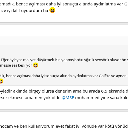
amadık, bence açılması daha iyi sonuçta altında aydınlatma var Gol
ize iyi kılıf uydurdum ha
 Eğer öyleyse maliyet düşürmek için yapmışlardır. Ağırlık sensörü oluyor ön y
ermezse ses kesiliyor
ık, bence açılması daha iyi sonuçta altında aydınlatma var Golf'te ve aynanın 
yledir aklında birşey olursa denerim ama bu arada 6.5 ekranda
u esc sekmesi tamamen yok oldu
@MSE
muhammed yine sana kald
hocam ve ben kullanıyorum evet fakat iyi yönüde var kötü yönüde 