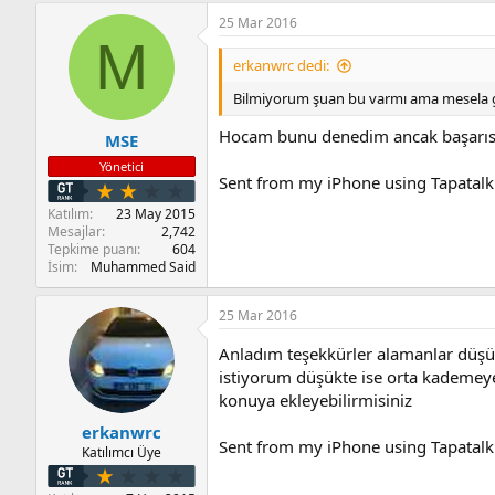
25 Mar 2016
M
erkanwrc dedi:
Bilmiyorum şuan bu varmı ama mesela ge
Hocam bunu denedim ancak başarısı
MSE
Yönetici
Sent from my iPhone using Tapatalk
Katılım
23 May 2015
Mesajlar
2,742
Tepkime puanı
604
İsim
Muhammed Said
25 Mar 2016
Anladım teşekkürler alamanlar düşün
istiyorum düşükte ise orta kademeye
konuya ekleyebilirmisiniz
erkanwrc
Sent from my iPhone using Tapatalk
Katılımcı Üye