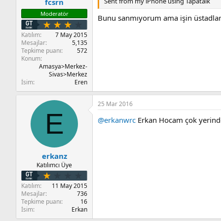
Sent from my iPhone using Tapatalk
fcsrn
Moderatör
Bunu sanmıyorum ama işin üstadlar
Katılım
7 May 2015
Mesajlar
5,135
Tepkime puanı
572
Konum
Amasya>Merkez-
Sivas>Merkez
İsim
Eren
25 Mar 2016
E
@erkanwrc
Erkan Hocam çok yerinde 
erkanz
Katılımcı Üye
Katılım
11 May 2015
Mesajlar
736
Tepkime puanı
16
İsim
Erkan