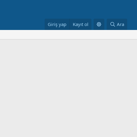
Giriş yap
Kayıt ol
Ara