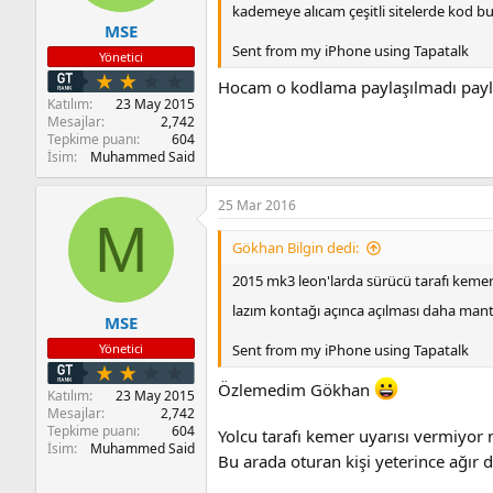
kademeye alıcam çeşitli sitelerde kod b
MSE
Sent from my iPhone using Tapatalk
Yönetici
Hocam o kodlama paylaşılmadı paylaş
Katılım
23 May 2015
Mesajlar
2,742
Tepkime puanı
604
İsim
Muhammed Said
25 Mar 2016
M
Gökhan Bilgin dedi:
2015 mk3 leon'larda sürücü tarafı kemer u
lazım kontağı açınca açılması daha mantıkl
MSE
Yönetici
Sent from my iPhone using Tapatalk
Özlemedim Gökhan
Katılım
23 May 2015
Mesajlar
2,742
Tepkime puanı
604
Yolcu tarafı kemer uyarısı vermiyor 
İsim
Muhammed Said
Bu arada oturan kişi yeterince ağır d