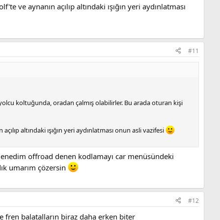
f'te ve aynanın açılıp altındaki ışığın yeri aydınlatması
#11
olcu koltuğunda, oradan çalmış olabilirler. Bu arada oturan kişi
açılıp altındaki ışığın yeri aydınlatması onun asli vazifesi
 denedim offroad denen kodlamayı car menüsündeki
ık umarım çözersin
#12
fren balatalların biraz daha erken biter