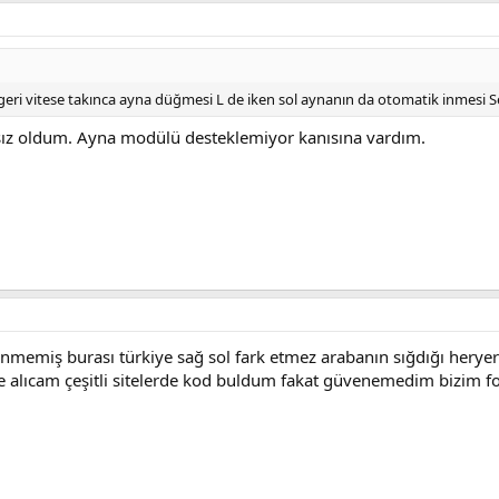
ri vitese takınca ayna düğmesi L de iken sol aynanın da otomatik inmesi 
z oldum. Ayna modülü desteklemiyor kanısına vardım.
memiş burası türkiye sağ sol fark etmez arabanın sığdığı heryer
 alıcam çeşitli sitelerde kod buldum fakat güvenemedim bizim fo