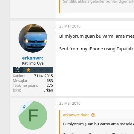
Şimdilik aklıma gelenler bunlar, diğer a
Sent from my iPhone using Tapatalk
25 Mar 2016
Bilmiyorum şuan bu varmı ama mesel
Sent from my iPhone using Tapatalk
erkanwrc
Katılımcı Üye
Katılım
7 Haz 2015
Mesajlar
683
Tepkime puanı
275
İsim
Erkan
25 Mar 2016
KS
F
erkanwrc dedi:
Bilmiyorum şuan bu varmı ama mesela ge