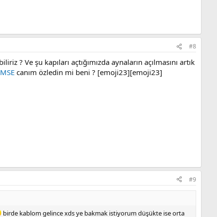
#8
iliriz ? Ve şu kapıları açtığımızda aynaların açılmasını artık
MSE
canım özledin mi beni ? [emoji23][emoji23]
#9
birde kablom gelince xds ye bakmak istiyorum düşükte ise orta