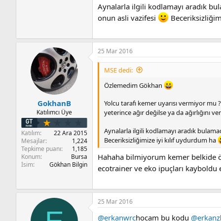
Aynalarla ilgili kodlamayı aradık bul
onun asli vazifesi
Beceriksizliğim
25 Mar 2016
MSE dedi:
Özlemedim Gökhan
GokhanB
Yolcu tarafı kemer uyarısı vermiyor mu ?
yeterince ağır değilse ya da ağırlığını v
Katılımcı Üye
Aynalarla ilgili kodlamayı aradık bulamad
Katılım
22 Ara 2015
Beceriksizliğimize iyi kılıf uydurdum ha
Mesajlar
1,224
Tepkime puanı
1,185
Hahaha bilmiyorum kemer belkide ö
Konum
Bursa
İsim
Gökhan Bilgin
ecotrainer ve eko ipuçları kaybold
25 Mar 2016
@erkanwrc
hocam bu kodu
@erkanz