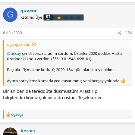
guvenc
G
Katılımcı Üye
6 Ağu 2020
#54
ogzogz dedi:
@tiesay
şimdi sonax aradım sordum. Ürünler 2020 dediler. Hatta
üzerindeki kodu verdim. (***13 0 154/16:28 .01)
Baştaki 13; makine kodu. 0; 2020. 154; gün olarak teyit aldım.
Ayrıca spreyleme kısmı da yeni tasarımmış yani herşey yolunda
Bir an ben de tereddüte düşmüştüm.Araştırıp
bilgilendirdiğiniz çok iyi oldu üstad. Teşekkürler.
ogzogz
T
e
p
beratx
k