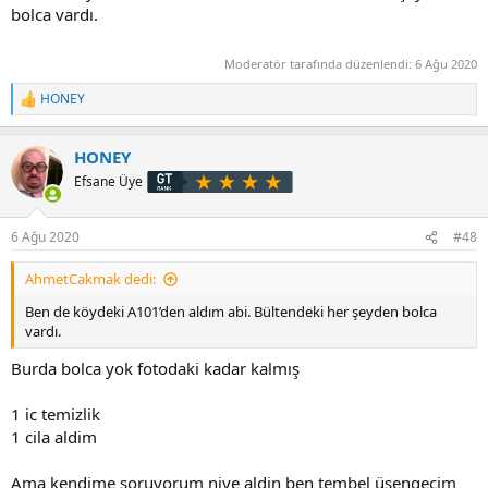
bolca vardı.
Moderatör tarafında düzenlendi:
6 Ağu 2020
HONEY
T
e
p
HONEY
k
i
Efsane Üye
l
e
r
6 Ağu 2020
#48
:
AhmetCakmak dedi:
Ben de köydeki A101’den aldım abi. Bültendeki her şeyden bolca
vardı.
Burda bolca yok fotodaki kadar kalmış
1 ic temizlik
1 cila aldim
Ama kendime soruyorum niye aldin ben tembel üşengeçim