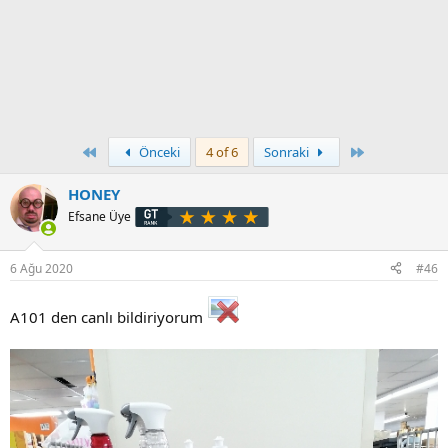
First
Son
Önceki
4 of 6
Sonraki
HONEY
Efsane Üye
6 Ağu 2020
#46
A101 den canlı bildiriyorum