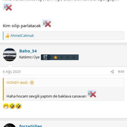
Kim silip parlatacak
AhmetCakmak
T
e
p
Baho_34
k
i
Katılımcı Üye
l
e
r
6 Ağu 2020
#49
:
HONEY dedi:
Haha hocam sevgili yaptım de baklava canavarı
forzaGilles