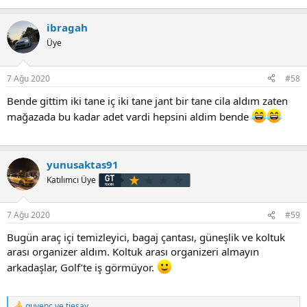
ibragah
Üye
7 Ağu 2020
#58
Bende gittim iki tane iç iki tane jant bir tane cila aldım zaten
mağazada bu kadar adet vardi hepsini aldim bende
yunusaktas91
Katılımcı Üye
7 Ağu 2020
#59
Bugün araç içi temizleyici, bagaj çantası, güneşlik ve koltuk
arası organizer aldım. Koltuk arası organizeri almayın
arkadaşlar, Golf’te iş görmüyor.
guvenc
ve
tiesay