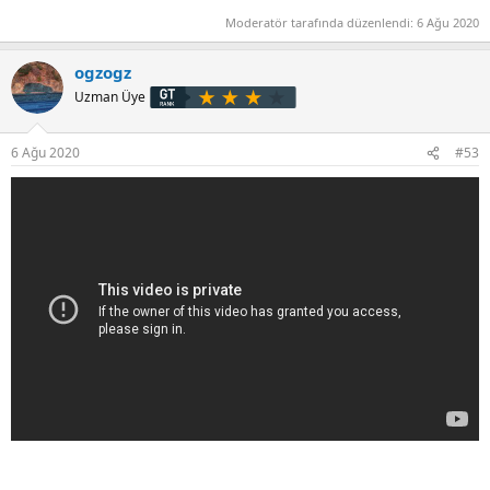
Moderatör tarafında düzenlendi:
6 Ağu 2020
ogzogz
Uzman Üye
6 Ağu 2020
#53