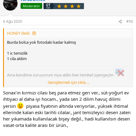
Moderatör
6 Ağu 2020
#50
HONEY dedi:
Burda bolca yok fotodaki kadar kalmış
1 ic temizlik
1 cila aldim
Ama kendime soruyorum niye aldin ben tembel üşengeçim
Genişletmek için tıkla ...
Kim silip parlatacak
Sonax’ın kırmızı cilası beş para etmez geri ver., süt-yoğurt ev
ihtiyacı al daha iyi hocam., yada sen 2 dilim havuç dilimi
yersin
piyasa fiyatının altında veriyorlar., yüksek ihtimal
ellerinde kalan eski tarihli cilalar., jant temizleyici desen zaten
her yıkamada kullanılacak bişey değil., hadi kullanılsın desen
vasat-orta kalite arası bir ürün.,