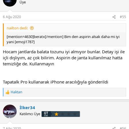
i
Üye
l
e
r
6 Ağu 2020
#55
:
nailton dedi:
[mention=4630]beratx[/mention] Bim den aspirin alsak daha mi iyi
yani [emoji1787]
Hocam jantlarda balata tozunu iyi almıyor bunlar. Detay işi ile
içli dışlıyım, az çok bilirim. Aspirin de janta kullanılmaz hatta
temizliğe de. Kullanmayın
Tapatalk Pro kullanarak iPhone aracılığıyla gönderildi
Haktan
T
e
p
İlker34
k
i
Katılımcı Üye
l
e
r
7 Ağu 2020
#56