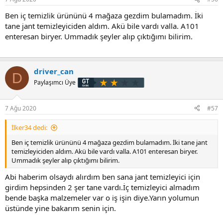
:
Ben iç temizlik ürününü 4 mağaza gezdim bulamadım. İki
tane jant temizleyiciden aldım. Akü bile vardı valla. A101
enteresan biryer. Ummadık şeyler alıp çıktığımı bilirim.
driver_can
D
Paylaşımcı Üye
7 Ağu 2020
#57
İlker34 dedi:
Ben iç temizlik ürününü 4 mağaza gezdim bulamadım. İki tane jant
temizleyiciden aldım. Akü bile vardı valla. A101 enteresan biryer.
Ummadık şeyler alıp çıktığımı bilirim.
Abi haberim olsaydı alırdım ben sana jant temizleyici için
girdim hepsinden 2 şer tane vardı.İç temizleyici almadım
bende başka malzemeler var o iş işin diye.Yarın yolumun
üstünde yine bakarım senin için.