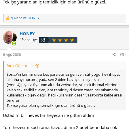
Tek işe yarar olan iç temizlik için olan ürünü o güzel..
guvenc
ve
HONEY
T
e
p
HONEY
k
i
Efsane Üye
l
e
r
6 Ağu 2020
#51
:
forzaGilles dedi:
Sonax’ın kırmızı cilası beş para etmez geri ver., süt-yoğurt ev ihtiyacı
al daha iyi hocam., yada sen 2 dilim havuç dilimi yersin
[emoji4] piyasa fiyatının altında veriyorlar., yüksek ihtimal ellerinde
kalan eski tarihli cilalar., jant temizleyici desen zaten her yıkamada
kullanılacak bişey değil., hadi kullanılsın desen vasat-orta kalite arası
bir ürün.,
Tek işe yarar olan iç temizlik için olan ürünü o güzel..
Ustadim bir heves bir heyecan ile gittim aldim
Tüm hevesim kaçtı ama havuç dilimi 2 adet beni daha çok