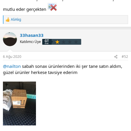
mutlu eder gerçekten
AliAkg
T
e
p
33hasan33
k
i
Katılımcı Üye
l
e
r
6 Ağu 2020
#52
:
@nailton
sabah sonax ürünlerinden iki şer tane satın aldım,
güzel ürünler herkese tavsiye ederim