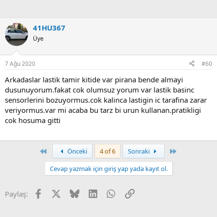
41HU367
Üye
7 Ağu 2020
#60
Arkadaslar lastik tamir kitide var pirana bende almayi
dusunuyorum.fakat cok olumsuz yorum var lastik basinc
sensorlerini bozuyormus.cok kalinca lastigin ic tarafina zarar
veriyormus.var mi acaba bu tarz bi urun kullanan.pratikligi
cok hosuma gitti
First
Son
Önceki
4 of 6
Sonraki
Cevap yazmak için giriş yap yada kayıt ol.
Facebook
X
Bluesky
LinkedIn
WhatsApp
Link
Paylaş: