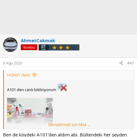
AhmetCakmak
Yönetici
6 Ağu 2020
#47
HONEY dedi:
A101 den canlı bildiriyorum
Genişletmek için tıkla ...
Ben de köydeki A101’den aldım abi. Bültendeki her şeyden