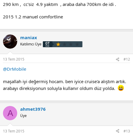
290 km , cc'siz 4.9 yaktım , araba daha 700km de idi .
2015 1.2 manuel comfortline
maniax
Katılımcı Üye
13 Tem 2015
#12
@DrMobile
maşallah iyi değermiş hocam. ben iyice cruise'a alıştım artık.
arabayı direksiyonun soluyla kullanır oldum düz yolda.
ahmet3976
A
Üye
13 Tem 2015
#13