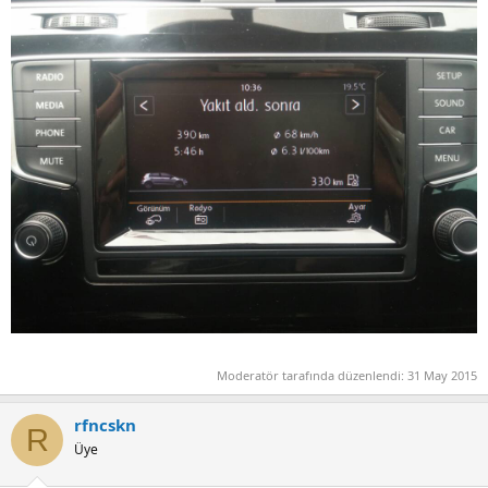
Moderatör tarafında düzenlendi:
31 May 2015
rfncskn
R
Üye