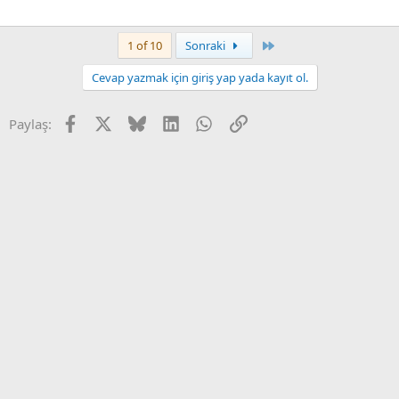
Son
1 of 10
Sonraki
Cevap yazmak için giriş yap yada kayıt ol.
Facebook
X
Bluesky
LinkedIn
WhatsApp
Link
Paylaş: