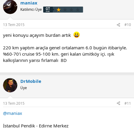
maniax
Katılımcı Üye
13 Tem 2015
#10
yeni konuyu açayım burdan artık
220 km yaptım araçla genel ortalamam 6.0 bugün itibariyle.
%60-70'i cruise 95-100 km. geri kalan ümitköy içi. ışık
kalkışlarının yarısı fırlamalı 8D
DrMobile
Üye
13 Tem 2015
#11
@maniax
İstanbul Pendik - Edirne Merkez