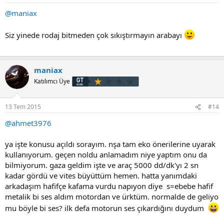
@maniax
Siz yinede rodaj bitmeden çok sıkıştırmayın arabayı
maniax
Katılımcı Üye
13 Tem 2015
#14
@ahmet3976
ya işte konusu açıldı sorayım. nşa tam eko önerilerine uyarak
kullanıyorum. geçen noldu anlamadım niye yaptım onu da
bilmiyorum. gaza geldim işte ve araç 5000 dd/dk'yı 2 sn
kadar gördü ve vites büyüttüm hemen. hatta yanımdaki
arkadaşım hafifçe kafama vurdu napıyon diye s=ebebe hafif
metalik bi ses aldım motordan ve ürktüm. normalde de geliyo
mu böyle bi ses? ilk defa motorun ses çıkardığını duydum