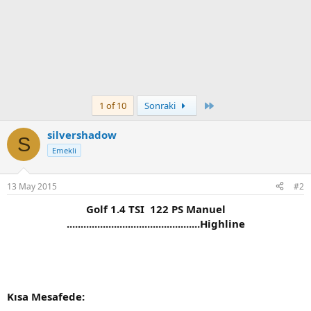
Son
1 of 10
Sonraki
silvershadow
S
Emekli
13 May 2015
#2
Golf 1.4 TSI 122 PS Manuel
................................................Highline
Kısa Mesafede: