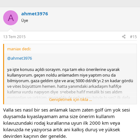
ahmet3976
A
Üye
13 Tem 2015
#15
maniax dedi:
@ahmet3976
ya işte konusu açıldı sorayım. nşa tam eko önerilerine uyarak
kullanıyorum. geçen noldu anlamadım niye yaptım onu da
bilmiyorum. gaza geldim işte ve araç 5000 dd/dk'yı 2 sn kadar gördü
ve vites büyüttüm hemen. hatta yanımdaki arkadaşım hafifçe
kafama vurdu napıyon diye s=ebebe hafif metalik bi ses aldım
motordan ve ürktüm. normalde de geliyo mu böyle bi ses? ilk defa
Genişletmek için tıkla ...
motorun ses çıkardığını duydum
Valla ses nasıl bir ses anlamak lazım zaten golf üm yok sesi
duysamda kıyaslayamam ama size önerim kullanım
kılavuzundaki rodaj kurallarına uyun ilk 2000 km veya
kılavuzda ne yazıyorsa artık ani kalkış duruş ve yüksek
devirden kaçının der genelde.