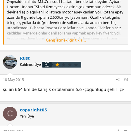
Orijinalden alıntı: M.L.Crassus1 haftadır ben de tatildeydim Aybars
Hocam. İnanın TSi sizi üzmeyecek aksine çok memnun edecek. Alt
devirleri aşıp ağırkanlılıgı atınca motor epey canlanıyor. Rotam epey
uzundu 9 günde toplam 2.600km yol yapmışım. Özellikle tek gidiş
tek geliş yollarda doğru devirlerde sollamalarda aracım beni hiç
utandirmadı. Bilhassa Toyota Corolla'ların ve Honda Civic'lerin aciz
kaldıkları yerlerde onlar dahil sollama yapmak epey keyif vericiydi.
Araçlarımız devir bandı dar olduğu için hızlı devir çeviriyor tabirini
Genişletmek için tıkla ...
tam kullanamasam da bilhassa rampalarda uygun devirde çok iyi
hızlanıyor. Tek şikayetçi olduğum nokta artan trim sesleri. Onda da
yapacak birşey yok. Kendi kendime C segmenti Kompakt bir araç
Rust
için buna da şükür diyorum. Bugün yaklaşık 9 saat araç kullandım,
bir 5 saat daha rahat rahat giderdim. GOLF o denli doğru bir tercih,
Katılımcı Üye
şehirlerarası yollar GOLF'ün en rahat ettiği mekanlar.
18 May 2015
#4
Son tüketim değerleri;
şu an 664 km de karışık ortalamam 6.6 -çoğunlugu şehir içi-
( Tatil boyunca devamlı klima 21 derece ve Auto konumda
kullandım. Araç içi toz almasın diye mecbur kalmadikça camlar
açılmadı. O nedenle değerler klima ve performansli kullanım
nedeniyle biraz yüksek oldu. )
copyright05
C
Yeni Üye