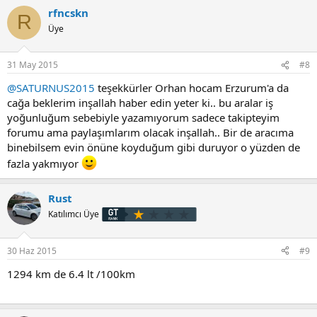
rfncskn
R
Üye
31 May 2015
#8
@SATURNUS2015
teşekkürler Orhan hocam Erzurum'a da
cağa beklerim inşallah haber edin yeter ki.. bu aralar iş
yoğunluğum sebebiyle yazamıyorum sadece takipteyim
forumu ama paylaşımlarım olacak inşallah.. Bir de aracıma
binebilsem evin önüne koyduğum gibi duruyor o yüzden de
fazla yakmıyor
Rust
Katılımcı Üye
30 Haz 2015
#9
1294 km de 6.4 lt /100km