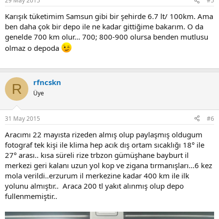
29 May 2015
#5
Karışık tüketimim Samsun gibi bir şehirde 6.7 lt/ 100km. Ama
ben daha çok bir depo ile ne kadar gittiğime bakarım. O da
genelde 700 km olur... 700; 800-900 olursa benden mutlusu
olmaz o depoda
rfncskn
R
Üye
31 May 2015
#6
Aracımı 22 mayısta rizeden almış olup paylaşmış oldugum
fotograf tek kişi ile klima hep acık dış ortam sıcaklığı 18° ile
27° arası.. kısa süreli rize trbzon gümüşhane bayburt il
merkezi geri kalanı uzun yol kop ve zigana tırmanışları...6 kez
mola verildi..erzurum il merkezine kadar 400 km ile ilk
yolunu almıştır.. Araca 200 tl yakıt alınmış olup depo
fullenmemiştir..