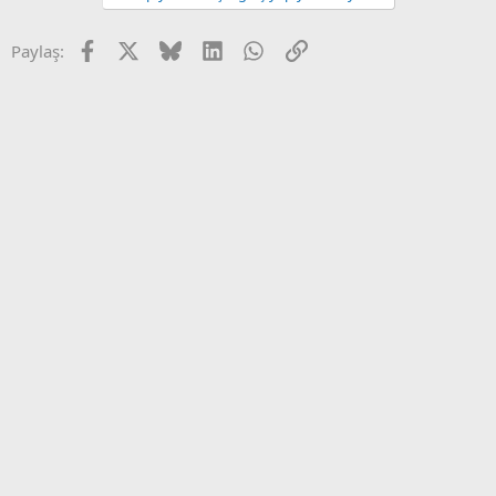
Facebook
X
Bluesky
LinkedIn
WhatsApp
Link
Paylaş: