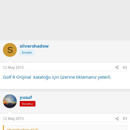
silvershadow
S
Emekli
12 May 2015
#2
Golf R Orijinal kataloğu için üzerine tıklamanız yeterli.
yusuf
Yönetici
12 May 2015
#3
silvershadow dedi: