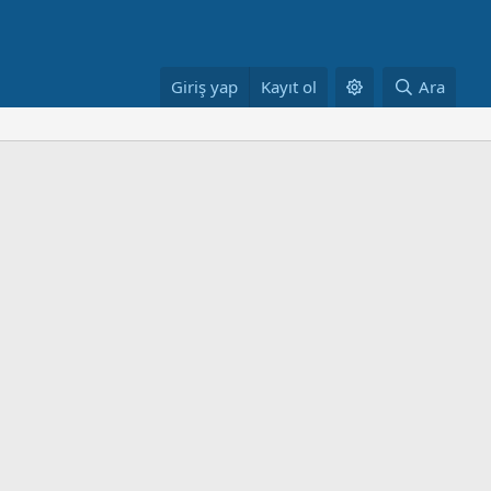
Giriş yap
Kayıt ol
Ara