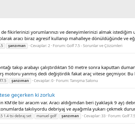
de fikirlerinizi yorumlarınızı ve deneyimlerinizi almak istediği
k olarak aracı biraz agresif kullanıp mahalleye dönüldüğünde ve eğe
Cevaplar: 2
Forum:
Golf 7.5 - Sorunlar ve Çözümleri
.5
şanzıman
kontağı takıp arabayı çalıştırdıktan 50 metre sonra kaputtan dum
rş motoru yanmış dedi değiştirdik fakat araç vitese geçmiyor. Bu k
Cevaplar: 0
Forum:
Tanışma Salonu
f7.5
şanzıman
itese geçerken ki zorluk
n KM'de bir aracım var. Aracı aldığımdan beri (yaklaşık 9 ay) deb
konumlarda takılıyordu debriyaj ve ayağımla yukarı çekmek duru
Cevaplar: 33
Forum:
Golf 7.
.5 1.4 tsi debraj set
manuel golf
şanzıman