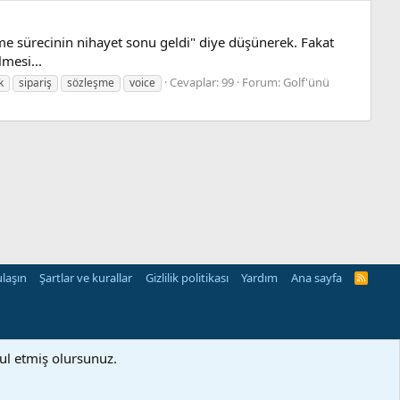
me sürecinin nihayet sonu geldi" diye düşünerek. Fakat
mesi...
Cevaplar: 99
Forum:
Golf'ünü
k
sipariş
sözleşme
voice
ulaşın
Şartlar ve kurallar
Gizlilik politikası
Yardım
Ana sayfa
R
S
S
bul etmiş olursunuz.