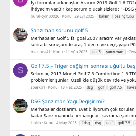
İyi forumlar arkadaşlar. Aracım 2019 Golf 1.6 TD
ihtiyacım var.Bir kaç sorum olucak sizlere ; 1-DSG 
burakcyln00026
Konu
29 Eyl 2025
bakım
basınç tüpü
Şanzıman sorunu golf 5
Merhabalar, Golf 5 fsi goal 2007 aracım var yaklaşık
sonra bi sürüşümde araç 1 den n ye geçiş yaptı P0
makinist41
Konu
11 Ağu 2025
Ceva
golf5
şanzıman
Golf 7.5 – Triger değişimi sonrası uğultu baş
S
Selamlar, 2017 Model Golf 7.5 Comfortline 1.6 TDI 
problemler şunlar: Özellikle düşük devirde ve yoku
sparkp1
Konu
13 Haz 2025
dsg
golf
golf 7.5
kavr
DSG Şanzıman Yağı Değişir mi?
Merhabalar dostlarım. Evet biliyorum çok sorulan 
kadar Şanzımanında herhangi bir kavrama-şanzıma
Halilo
Konu
4 May 2025
#dsg
dsg
golf
golf 7.5