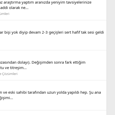
 araştırma yaptım aranızda yeniyim tavsiyelerinize
addi olarak ne...
zümleri
r bişi yok diyip devam 2-3 geçişleri sert hafif tak sesi geldi
rızasından dolayı). Değişimden sonra fark ettiğim
u ve titreşim...
ve Çözümleri
ve eski sahibi tarafından uzun yolda yapıldı hep. Şu ana
işimi...