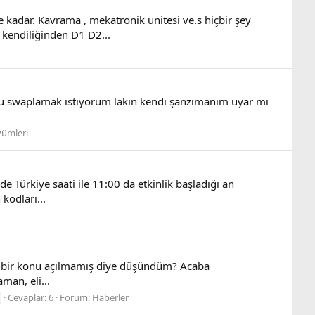
adar. Kavrama , mekatronik unitesi ve.s hiçbir şey
kendiliğinden D1 D2...
ru swaplamak istiyorum lakin kendi şanzımanım uyar mı
zümleri
 Türkiye saati ile 11:00 da etkinlik başladığı an
kodları...
lı bir konu açılmamış diye düşündüm? Acaba
man, eli...
Cevaplar: 6
Forum:
Haberler