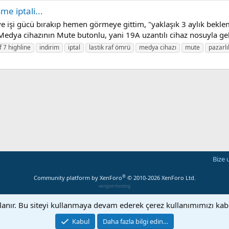
e iptali...
e işi gücü bırakıp hemen görmeye gittim, "yaklaşık 3 aylık bekle
 Medya cihazının Mute butonlu, yani 19A uzantılı cihaz nosuyla gel
f 7 highline
indirim
iptal
lastik raf ömrü
medya cihazı
mute
pazarlı
Bize 
®
Community platform by XenForo
© 2010-2026 XenForo Ltd.
verigom hosting
llanır. Bu siteyi kullanmaya devam ederek çerez kullanımımızı ka
Kabul
Daha fazla bilgi edin…