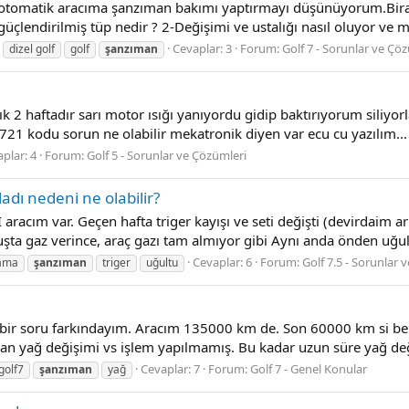
I otomatik aracıma şanzıman bakımı yaptırmayı düşünüyorum.Biraz
güçlendirilmiş tüp nedir ? 2-Değişimi ve ustalığı nasıl oluyor ve m
Cevaplar: 3
Forum:
Golf 7 - Sorunlar ve Çö
dizel golf
golf
şanzıman
 2 haftadır sarı motor ısığı yanıyordu gidip baktırıyorum siliyorla
721 kodu sorun ne olabilir mekatronik diyen var ecu cu yazılım...
plar: 4
Forum:
Golf 5 - Sorunlar ve Çözümleri
ladı nedeni ne olabilir?
aracım var. Geçen hafta triger kayışı ve seti değişti (devirdaim a
şta gaz verince, araç gazı tam almıyor gibi Aynı anda önden uğult
Cevaplar: 6
Forum:
Golf 7.5 - Sorunlar 
ama
şanzıman
triger
uğultu
bir soru farkındayım. Aracım 135000 km de. Son 60000 km si ben 
n yağ değişimi vs işlem yapılmamış. Bu kadar uzun süre yağ değ
Cevaplar: 7
Forum:
Golf 7 - Genel Konular
golf7
şanzıman
yağ