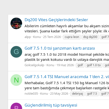
Dq200 Vites Geçişlerindeki Sesler
Abilerim cümleten hayırlı akşamlar bu akşam sizin 
vitesleri. Şuana kadar fark ettiğim şeyler şöyle: il
alpp
Konu
25 Tem 2026
cupra leon
dsg dq200
golf 7
Golf 7.5 1.0 tsi şanzıman kartı arızası
G
araç golf 7.5 1.0 tsi 2018 model Normal şekilde 
plastik bi yanık kokusu vardı bi ustaya danıştık ma
Gokselgokalp
Konu
19 Haz 2026
golf
golf 1.0 tsı
gol
Golf 7.5 1.4 TSI Manuel aracımda 1'den 2. v
N
Merhabalar, Golf 7.5 1.4 TSI 150 bg Manuel 126 bi
yere tam bastığımda çekmeye başlarken rastgele 
noble035
Konu
23 May 2026
debriyaj
golf 7.5
golf 7
Güçlendirilmiş tüp tavsiyesi
B