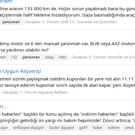
ardım
ine aracım 133 000 km de. Hiçbir sorun yaşatmadı bana bu güne k
çişlerinde hafif tekleme hissediyorum. Gaza basmadığımda araç 
Cevaplar: 3
Forum:
Golf 7.5 - Sorunlar ve Çözümleri
şanzıman
SI bmy motor ve 6 ileri manuel şanzıman var, BUB veya AXZ moto
a yardımcı olabilir mi?
Cevaplar: 0
Forum:
Sorunlar ve Çö
neri
r32
şanzıman
swap
vites
e Uygun Alışveriş!
en sizinle paylaşmak istedim.kuponları bir yere not alın 11.11 de
 tavsiye ederim kuponlar sınırlı sayıda ilk alan kapar. yeni düşen 
Cevaplar: 1
Forum:
Alışveriş Rehberi
i...
berleri" başlıklı bir konu açılmış da "indirim haberleri" başlık
ışmışlığın getirdiği ön yargı mı hakim hepimizde? Döviz artınca; "a
şüyor
enflasyon düşüyor
faizler düşüyor
golf7
haber
indirim
umut