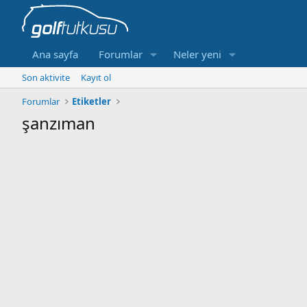
Ana sayfa
Forumlar
Neler yeni
Son aktivite
Kayıt ol
Forumlar
Etiketler
şanzıman