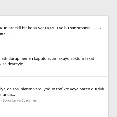
m uzun örnekli bir konu var DQ200 ve bu şanzımanın 1 2 3.
rki...
an attı durup hemen kaputu açtım aküyü söktüm fakat
ısa devreyle...
riyaj'da sorunlarım vardı yoğun trafikte veya bazen durduk
munda...
5 - Sorunlar ve Çözümleri