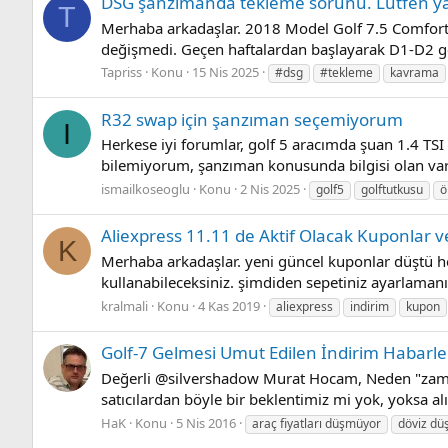
DSG şanzımanda tekleme sorunu. Lütfen y
T
Merhaba arkadaşlar. 2018 Model Golf 7.5 Comfortl
değişmedi. Geçen haftalardan başlayarak D1-D2 ge
Tapriss
Konu
15 Nis 2025
#dsg
#tekleme
kavrama
R32 swap için şanzıman seçemiyorum
I
Herkese iyi forumlar, golf 5 aracımda şuan 1.4 T
bilemiyorum, şanzıman konusunda bilgisi olan vars
ismailkoseoglu
Konu
2 Nis 2025
golf5
golftutkusu
ö
Aliexpress 11.11 de Aktif Olacak Kuponlar v
K
Merhaba arkadaşlar. yeni güncel kuponlar düştü hem
kullanabileceksiniz. şimdiden sepetiniz ayarlamanızı
kralmali
Konu
4 Kas 2019
aliexpress
indirim
kupon
Golf-7 Gelmesi Umut Edilen İndirim Habarler
Değerli @silvershadow Murat Hocam, Neden "zam ha
satıcılardan böyle bir beklentimiz mi yok, yoksa al
HaK
Konu
5 Nis 2016
araç fiyatları düşmüyor
döviz dü