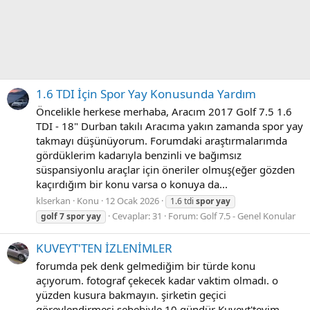
1.6 TDI İçin Spor Yay Konusunda Yardım
Öncelikle herkese merhaba, Aracım 2017 Golf 7.5 1.6
TDI - 18" Durban takılı Aracıma yakın zamanda spor yay
takmayı düşünüyorum. Forumdaki araştırmalarımda
gördüklerim kadarıyla benzinli ve bağımsız
süspansiyonlu araçlar için öneriler olmuş(eğer gözden
kaçırdığım bir konu varsa o konuya da...
klserkan
Konu
12 Ocak 2026
1.6 tdi
spor
yay
Cevaplar: 31
Forum:
Golf 7.5 - Genel Konular
golf
7
spor
yay
KUVEYT'TEN İZLENİMLER
forumda pek denk gelmediğim bir türde konu
açıyorum. fotograf çekecek kadar vaktim olmadı. o
yüzden kusura bakmayın. şirketin geçici
görevlendirmesi sebebiyle 10 gündür Kuveyt'teyim.