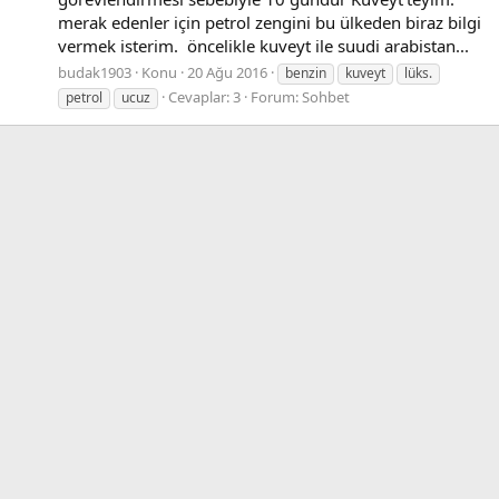
merak edenler için petrol zengini bu ülkeden biraz bilgi
vermek isterim. öncelikle kuveyt ile suudi arabistan...
budak1903
Konu
20 Ağu 2016
benzin
kuveyt
lüks.
Cevaplar: 3
Forum:
Sohbet
petrol
ucuz