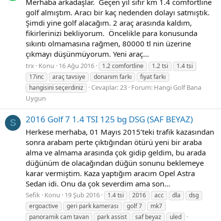
Merhaba arkadaşlar. Geçen yıl sıfır km 1.4 comfortline
golf almıştım. Aracı bir kaç nedenden dolayı satmıştık.
Şimdi yine golf alacağım. 2 araç arasında kaldım,
fikirlerinizi bekliyorum. Öncelikle para konusunda
sıkıntı olmamasına rağmen, 80000 tl nin üzerine
çıkmayı düşünmüyorum. Yeni araç...
trx
Konu
16 Ağu 2016
1.2 comfortline
1.2 tsi
1.4 tsi
17inc
araç tavsiye
donanım farkı
fiyat farkı
Cevaplar: 23
Forum:
Hangi Golf Bana
hangisini seçerdiniz
Uygun
2016 Golf 7 1.4 TSI 125 bg DSG (SAF BEYAZ)
S
Herkese merhaba, 01 Mayıs 2015’teki trafik kazasından
sonra arabam perte çıktığından ötürü yeni bir araba
alma ve almama arasında çok gidip geldim, bu arada
düğünüm de olacağından düğün sonunu beklemeye
karar vermiştim. Kaza yaptığım aracım Opel Astra
Sedan idi. Onu da çok severdim ama son...
Sefik
Konu
19 Şub 2016
1.4 tsi
2016
acc
dla
dsg
ergoactive
geri park kamerası
golf 7
mk7
panoramik cam tavan
park assist
saf beyaz
uled