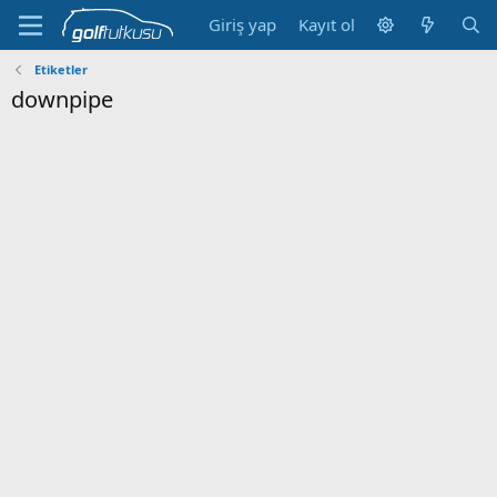
Giriş yap
Kayıt ol
Etiketler
downpipe