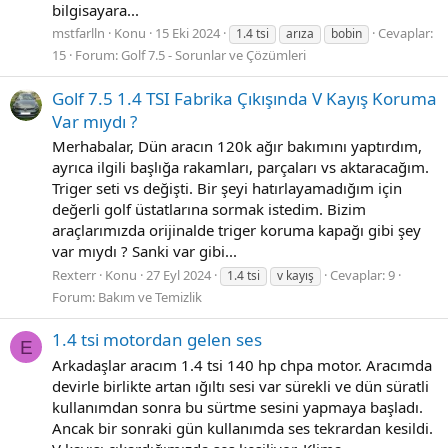
bilgisayara...
mstfarlln
Konu
15 Eki 2024
Cevaplar:
1.4 tsi
arıza
bobin
15
Forum:
Golf 7.5 - Sorunlar ve Çözümleri
Golf 7.5 1.4 TSI Fabrika Çıkışında V Kayış Koruma
Var mıydı ?
Merhabalar, Dün aracın 120k ağır bakımını yaptırdım,
ayrıca ilgili başlığa rakamları, parçaları vs aktaracağım.
Triger seti vs değişti. Bir şeyi hatırlayamadığım için
değerli golf üstatlarına sormak istedim. Bizim
araçlarımızda orijinalde triger koruma kapağı gibi şey
var mıydı ? Sanki var gibi...
Rexterr
Konu
27 Eyl 2024
Cevaplar: 9
1.4 tsi
v kayış
Forum:
Bakım ve Temizlik
1.4 tsi motordan gelen ses
E
Arkadaşlar aracım 1.4 tsi 140 hp chpa motor. Aracımda
devirle birlikte artan ığıltı sesi var sürekli ve dün süratli
kullanımdan sonra bu sürtme sesini yapmaya başladı.
Ancak bir sonraki gün kullanımda ses tekrardan kesildi.