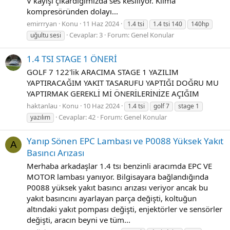
V kayışı çıkardığımızda ses kesiliyor. Klima
kompresöründen dolayı...
emirrryan
Konu
11 Haz 2024
1.4 tsi
1.4 tsi 140
140hp
Cevaplar: 3
Forum:
Genel Konular
uğultu sesi
1.4 TSI STAGE 1 ÖNERİ
GOLF 7 122'lik ARACIMA STAGE 1 YAZILIM
YAPTIRACAĞIM YAKIT TASARUFU YAPTIĞI DOĞRU MU
YAPTIRMAK GEREKLİ Mİ ÖNERİLERİNİZE AÇIĞIM
haktanlau
Konu
10 Haz 2024
1.4 tsi
golf 7
stage 1
Cevaplar: 42
Forum:
Genel Konular
yazılım
Yanıp Sönen EPC Lambası ve P0088 Yüksek Yakıt
A
Basıncı Arızası
Merhaba arkadaşlar 1.4 tsı benzinli aracımda EPC VE
MOTOR lambası yanıyor. Bilgisayara bağlandığında
P0088 yüksek yakıt basıncı arızası veriyor ancak bu
yakıt basıncını ayarlayan parça değişti, koltuğun
altındaki yakıt pompası değişti, enjektörler ve sensörler
değişti, aracın beyni ve tüm...