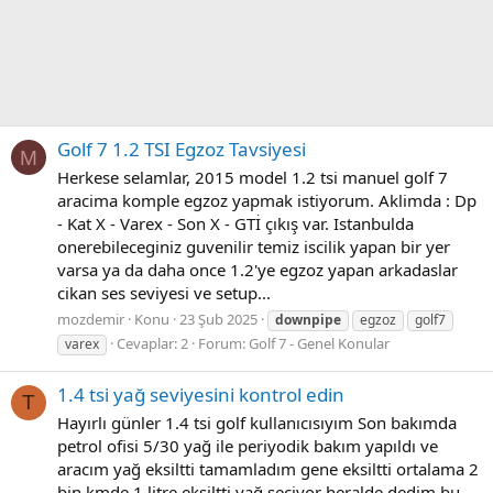
Golf 7 1.2 TSI Egzoz Tavsiyesi
M
Herkese selamlar, 2015 model 1.2 tsi manuel golf 7
aracima komple egzoz yapmak istiyorum. Aklimda : Dp
- Kat X - Varex - Son X - GTİ çıkış var. Istanbulda
onerebileceginiz guvenilir temiz iscilik yapan bir yer
varsa ya da daha once 1.2'ye egzoz yapan arkadaslar
cikan ses seviyesi ve setup...
mozdemir
Konu
23 Şub 2025
downpipe
egzoz
golf7
Cevaplar: 2
Forum:
Golf 7 - Genel Konular
varex
1.4 tsi yağ seviyesini kontrol edin
T
Hayırlı günler 1.4 tsi golf kullanıcısıyım Son bakımda
petrol ofisi 5/30 yağ ile periyodik bakım yapıldı ve
aracım yağ eksiltti tamamladım gene eksiltti ortalama 2
bin kmde 1 litre eksiltti yağ seçiyor heralde dedim bu