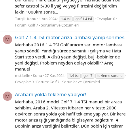
sefer castrol 5/30 ll yağ ve yağ filtresini değiştirdim
lakin 1000km sonra...
Turgii
Konu
1 Ara 2024
Cevaplar: 0
1.4 tsi
golf 1.4 tsi
Forum:
Golf 7 - Sorunlar ve Çözümleri
Golf 7 1.4 TSI motor arıza lambası yanıp sönmesi
M
Merhaba 2016 1.4 TSI Golf aracım sarı motor lambası
yanıp söndü. Yandığı sürede sarsıntılı çalışma ve Hata
Start stop verdi. Aküsü yazın değişti, buji-bobinler de
yeni değişti. Problem neyden dolayı olabilir? Araç
manuel
mstfarlln
Konu
27 Kas 2024
1.4 tsi
golf 7
tekleme sorunu
Cevaplar: 9
Forum:
Golf 7 - Sorunlar ve Çözümleri
Arabam yolda tekleme yapıyor!
M
Merhaba, 2016 model Golf 7 1.4 TSI manuel bir araca
sahibim. Araba 2. Vitesten itibaren her viteste 2000
devirden sonra yolda çok hafif tekleme yapıyor. Bir kere
motor arıza ışığı yandığında bilgisayara bağlattım. 4.
Bobinin arıza verdiğini belirttiler. Dün bobin için tekrar