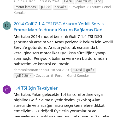
audiplus
Konu
10 May 2024
1.4 tsi
devirdaim
epc
Cevaplar: 3
Forum:
Genel
motor lambası
p0088
pis yakıt
Konular
2014 Golf 7 1.4 TSI DSG Aracım Yetkili Servis
D
Emme Manifoldunda Kurum Bağlamış Dedi
Merhaba 2014 model benzinli Golf 7 1.4 TSI DSG
şanzımanlı aracım var. Aracı periyodik bakım için Yetkili
Servis'e götürdüm. Araçta yolculuk esnasında bir
kereliğine sarı motor ikaz ışığı kısa süreliğine yanıp
sönmüştü. Periyodik bakıma verirken bu durumdan
bahsettim ve kontrol edilmesini...
damrankomran
Konu
18 Ara 2023
1.4 tsi
golf 7
Cevaplar: 6
Forum:
Genel Konular
golf 7 2014
1.4 TSI İçin Tavsiyeler
C
Merhaba, Yakın gelecekte 1.4 tsi comfortline veya
highline Golf 7 alma niyetindeyim. (125hp) Alım
sürecinde ve alacağım aracı seçerken nelere dikkat
etmeliyim? Siz değerli üyelerin yorumlarını ve
tavsiyelerini almaktan memnuniyet duyarım. Saygılar.