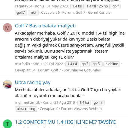
cagatay34
Konu
31 May 2023
1.4 tsi
1.4 tsi 125 hp
golf
Cevaplar: 6
Forum:
Golf 7 - Genel Konular
golf7
mk7
Golf 7 Baskı balata maliyeti
M
Arkadaşlar merhaba, Golf 7 2016 model 1.4 tsi highline
aracımın debriyaj yukarıda kavrıyor. Baskı balata
değişim vakti gelmek üzere sanıyorsam. Araç full yetkili
servis bakımlı. Bunu serviste yaptırmak istesem
ortalama maliyeti kaç TL olur?
mstfarlln
Konu
29 Eyl 2022
1.4 tsi
golf
golf7
highline
Cevaplar: 34
Forum:
Golf 7 - Sorunlar ve Çözümleri
Ultra racing yay
Merhaba abiler arkadaşlar 1.4 tsi Golf 7 için bu yaylari
alacağım uyumlu mu acaba bunlar
mehmetcimcik
Konu
21 Ağu 2019
1.4 tsi
golf 7
Cevaplar: 0
Forum:
Alışveriş Rehberi
ultra racing
1.2 COMFORT MU 1.4 HIGHLINE MI? TAVSİYE
T