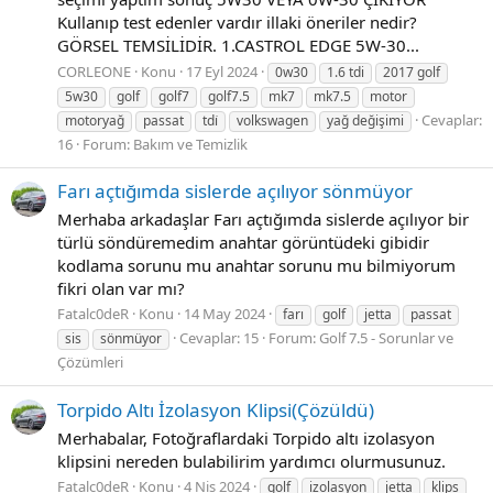
Kullanıp test edenler vardır illaki öneriler nedir?
GÖRSEL TEMSİLİDİR. 1.CASTROL EDGE 5W-30...
CORLEONE
Konu
17 Eyl 2024
0w30
1.6 tdi
2017 golf
5w30
golf
golf7
golf7.5
mk7
mk7.5
motor
Cevaplar:
motoryağ
passat
tdi̇
volkswagen
yağ değişimi
16
Forum:
Bakım ve Temizlik
Farı açtığımda sislerde açılıyor sönmüyor
Merhaba arkadaşlar Farı açtığımda sislerde açılıyor bir
türlü söndüremedim anahtar görüntüdeki gibidir
kodlama sorunu mu anahtar sorunu mu bilmiyorum
fikri olan var mı?
Fatalc0deR
Konu
14 May 2024
farı
golf
jetta
passat
Cevaplar: 15
Forum:
Golf 7.5 - Sorunlar ve
sis
sönmüyor
Çözümleri
Torpido Altı İzolasyon Klipsi(Çözüldü)
Merhabalar, Fotoğraflardaki Torpido altı izolasyon
klipsini nereden bulabilirim yardımcı olurmusunuz.
Fatalc0deR
Konu
4 Nis 2024
golf
izolasyon
jetta
klips