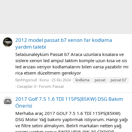
2012 model passat b7 xenon far kodlama
yardım talebi
Selaöunaleyküm Passat b7 Araca uzunlara kısalara ve
sislere xenon led ampul taktım komple uzun kısa ve sis
led arızası veriyor kodlamalarını bilen varsa yazabilir mi
rica etsem düzeltmem gerekiyor
fatihhgonull
Konu
25 Eki 2024
kodlama
passat
passat b7
Cevaplar: 0
Forum:
Passat
2017 Golf 7.5 1.6 TDI 115PS(85KW) DSG Bakım
Önerisi
Merhaba araç 2017 GOLF 7.5 1.6 TDİ 115PS(85KW)
DSG Motor Yağ bakımı yaptırmak istiyorum. Hangi yağı
ve filtre setini almalıyım. Belirli markaları netten yağ
seçimi yaptım sonuç 5W30 VEYA 0W-30 ÇIKIYOR