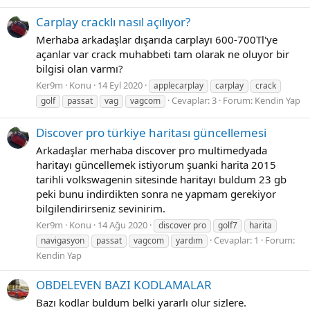
Carplay cracklı nasıl açılıyor?
Merhaba arkadaşlar dışarıda carplayı 600-700Tl'ye
açanlar var crack muhabbeti tam olarak ne oluyor bir
bilgisi olan varmı?
Ker9m
Konu
14 Eyl 2020
applecarplay
carplay
crack
Cevaplar: 3
Forum:
Kendin Yap
golf
passat
vag
vagcom
Discover pro türkiye haritası güncellemesi
Arkadaşlar merhaba discover pro multimedyada
haritayı güncellemek istiyorum şuanki harita 2015
tarihli volkswagenin sitesinde haritayı buldum 23 gb
peki bunu indirdikten sonra ne yapmam gerekiyor
bilgilendirirseniz sevinirim.
Ker9m
Konu
14 Ağu 2020
discover pro
golf7
harita
Cevaplar: 1
Forum:
navigasyon
passat
vagcom
yardım
Kendin Yap
OBDELEVEN BAZI KODLAMALAR
Bazı kodlar buldum belki yararlı olur sizlere.