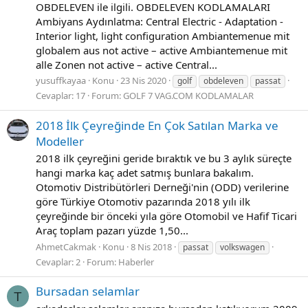
OBDELEVEN ile ilgili. OBDELEVEN KODLAMALARI
Ambiyans Aydınlatma: Central Electric - Adaptation -
Interior light, light configuration Ambiantemenue mit
globalem aus not active – active Ambiantemenue mit
alle Zonen not active – active Central...
yusuffkayaa
Konu
23 Nis 2020
golf
obdeleven
passat
Cevaplar: 17
Forum:
GOLF 7 VAG.COM KODLAMALAR
2018 İlk Çeyreğinde En Çok Satılan Marka ve
Modeller
2018 ilk çeyreğini geride bıraktık ve bu 3 aylık süreçte
hangi marka kaç adet satmış bunlara bakalım.
Otomotiv Distribütörleri Derneği'nin (ODD) verilerine
göre Türkiye Otomotiv pazarında 2018 yılı ilk
çeyreğinde bir önceki yıla göre Otomobil ve Hafif Ticari
Araç toplam pazarı yüzde 1,50...
AhmetCakmak
Konu
8 Nis 2018
passat
volkswagen
Cevaplar: 2
Forum:
Haberler
Bursadan selamlar
T