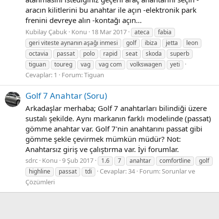
aracın kilitlerini bu anahtar ile açın -elektronik park
frenini devreye alın -kontağı açın...
Kubilay Çabuk
Konu
18 Mar 2017
ateca
fabia
geri viteste aynanın aşağı inmesi
golf
ibiza
jetta
leon
octavia
passat
polo
rapid
seat
skoda
superb
tiguan
toureg
vag
vag com
volkswagen
yeti
Cevaplar: 1
Forum:
Tiguan
Golf 7 Anahtar (Soru)
Arkadaşlar merhaba; Golf 7 anahtarları bilindiği üzere
sustalı şekilde. Aynı markanın farklı modelinde (passat)
gömme anahtar var. Golf 7'nin anahtarını passat gibi
gömme şekle çevirmek mümkün müdür? Not:
Anahtarsız giriş ve çalıştırma var. İyi forumlar.
sdrc
Konu
9 Şub 2017
1.6
7
anahtar
comfortline
golf
Cevaplar: 34
Forum:
Sorunlar ve
highline
passat
tdi
Çözümleri