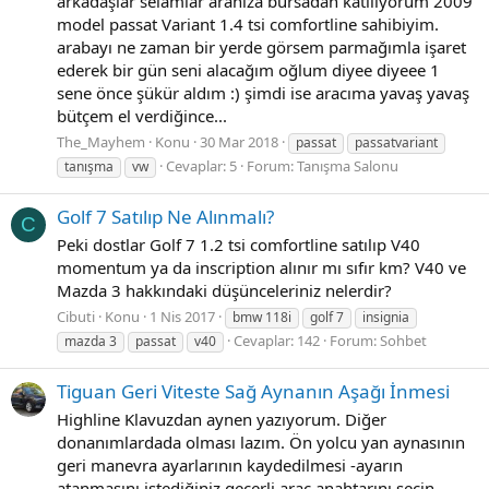
arkadaşlar selamlar aranıza bursadan katılıyorum 2009
model passat Variant 1.4 tsi comfortline sahibiyim.
arabayı ne zaman bir yerde görsem parmağımla işaret
ederek bir gün seni alacağım oğlum diyee diyeee 1
sene önce şükür aldım :) şimdi ise aracıma yavaş yavaş
bütçem el verdiğince...
The_Mayhem
Konu
30 Mar 2018
passat
passatvariant
Cevaplar: 5
Forum:
Tanışma Salonu
tanışma
vw
Golf 7 Satılıp Ne Alınmalı?
C
Peki dostlar Golf 7 1.2 tsi comfortline satılıp V40
momentum ya da inscription alınır mı sıfır km? V40 ve
Mazda 3 hakkındaki düşünceleriniz nelerdir?
Cibuti
Konu
1 Nis 2017
bmw 118i
golf 7
insignia
Cevaplar: 142
Forum:
Sohbet
mazda 3
passat
v40
Tiguan Geri Viteste Sağ Aynanın Aşağı İnmesi
Highline Klavuzdan aynen yazıyorum. Diğer
donanımlardada olması lazım. Ön yolcu yan aynasının
geri manevra ayarlarının kaydedilmesi -ayarın
atanmasını istediğiniz geçerli araç anahtarını seçin -