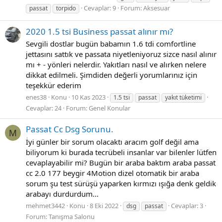
Cevaplar: 9
Forum:
Aksesuar
passat
torpido
2020 1.5 tsi Business passat alınır mı?
Sevgili dostlar bugün babamın 1.6 tdi comfortline
jettasını sattık ve passata niyetleniyoruz sizce nasıl alınır
mı + - yönleri nelerdir. Yakıtları nasıl ve alırken nelere
dikkat edilmeli. Şimdiden değerli yorumlarınız için
teşekkür ederim
enes38
Konu
10 Kas 2023
1.5 tsi
passat
yakıt tüketimi
Cevaplar: 24
Forum:
Genel Konular
Passat Cc Dsg Sorunu.
M
İyi günler bir sorum olacaktı aracım golf değil ama
biliyorum ki burada tecrübeli insanlar var bilenler lütfen
cevaplayabilir mi? Bugün bir araba baktım araba passat
cc 2.0 177 beygir 4Motion dizel otomatik bir araba
sorum şu test sürüşü yaparken kırmızı ışığa denk geldik
arabayı durdurdum...
mehmet3442
Konu
8 Eki 2022
Cevaplar: 3
dsg
passat
Forum:
Tanışma Salonu