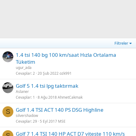
Filtreler
1.4 tsi 140 bg 100 km/saat Hızla Ortalama
Tüketim
ugur_ada
Cevaplar
2
20 Şub 2022
ozk991
Golf 5 1.4 tsi lpg taktırmak
Aslaner
Cevaplar
1
8 Ağu 2018
AhmetCakmak
Golf 1.4 TSI ACT 140 PS DSG Highline
S
silvershadow
Cevaplar
29
5 Eyl 2017
MSE
Golf 7 1.4 TSI 140 HP ACT D7 viteste 110 km/s
S