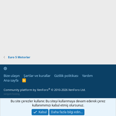
Euro 5 Motorlar
Bize ulaşın
Şartlar ve kurallar
Gizlilik politikası
Yardım
Ana sayfa
R
S
S
®
Community platform by XenForo
© 2010-2026 XenForo Ltd.
verigom hosting
Bu site çerezler kullanır. Bu siteyi kullanmaya devam ederek çerez
kullanımımızı kabul etmiş olursunuz.
Kabul
Daha fazla bilgi edin…