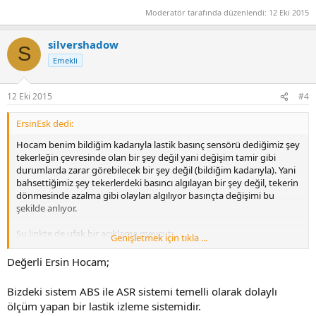
Moderatör tarafında düzenlendi:
12 Eki 2015
silvershadow
S
Emekli
12 Eki 2015
#4
ErsinEsk dedi:
Hocam benim bildiğim kadarıyla lastik basınç sensörü dediğimiz şey
tekerleğin çevresinde olan bir şey değil yani değişim tamir gibi
durumlarda zarar görebilecek bir şey değil (bildiğim kadarıyla). Yani
bahsettiğimiz şey tekerlerdeki basıncı algılayan bir şey değil, tekerin
dönmesinde azalma gibi olayları algılıyor basınçta değişimi bu
şekilde anlıyor.
Şu linkte de ufak bir açıklama mevcut;
Genişletmek için tıkla ...
http://binekarac.vw.com.tr/volkswagen-sozluk.aspx?
ComponentID=16171
Değerli Ersin Hocam;
Bu arada, yeri gelmişken sormak isterim, tekerlerin hepsini tam 1 ay
Bizdeki sistem ABS ile ASR sistemi temelli olarak dolaylı
önce 29 dan 33 e yükseltmiştim, geçen gün acelem vardı sadece
ölçüm yapan bir lastik izleme sistemidir.
birini kontrol etme şansım oldu tekrar 33 e bastım, 27 den başladı