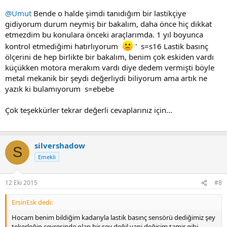
@Umut
Bende o halde şimdi tanıdığım bir lastikçiye
gidiyorum durum neymiş bir bakalım, daha önce hiç dikkat
etmezdim bu konulara önceki araçlarımda. 1 yıl boyunca
kontrol etmediğimi hatırlıyorum
' s=s16 Lastik basınç
ölçerini de hep birlikte bir bakalım, benim çok eskiden vardı
küçükken motora merakım vardı diye dedem vermişti böyle
metal mekanik bir şeydi değerliydi biliyorum ama artık ne
yazık ki bulamıyorum s=ebebe
Çok teşekkürler tekrar değerli cevaplarınız için...
silvershadow
S
Emekli
12 Eki 2015
#8
ErsinEsk dedi:
Hocam benim bildiğim kadarıyla lastik basınç sensörü dediğimiz şey
tekerleğin çevresinde olan bir şey değil yani değişim tamir gibi