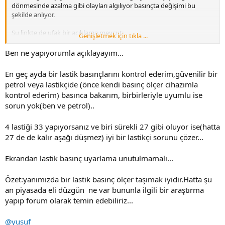
dönmesinde azalma gibi olayları algılıyor basınçta değişimi bu
şekilde anlıyor.
Şu linkte de ufak bir açıklama mevcut;
Genişletmek için tıkla ...
http://binekarac.vw.com.tr/volkswagen-sozluk.aspx?
ComponentID=16171
Ben ne yapıyorumla açıklayayım...
Bu arada, yeri gelmişken sormak isterim, tekerlerin hepsini tam 1 ay
En geç ayda bir lastik basınçlarını kontrol ederim,güvenilir bir
önce 29 dan 33 e yükseltmiştim, geçen gün acelem vardı sadece
petrol veya lastikçide (önce kendi basınç ölçer cihazımla
birini kontrol etme şansım oldu tekrar 33 e bastım, 27 den başladı
kontrol ederim) basınca bakarım, birbirleriyle uyumlu ise
basmaya.
sorun yok(ben ve petrol)..
Bu şekilde 33den 27 ye düşmesi normal midir 1 ayda? Ve sensörler
herhangi bir uyarı vermedi bu konuda
4 lastiği 33 yapıyorsanız ve biri sürekli 27 gibi oluyor ise(hatta
27 de de kalır aşağı düşmez) iyi bir lastikçi sorunu çözer...
Ekrandan lastik basınç uyarlama unutulmamalı...
Özet:yanımızda bir lastik basınç ölçer taşımak iyidir.Hatta şu
an piyasada eli düzgün ne var bununla ilgili bir araştırma
yapıp forum olarak temin edebiliriz...
@yusuf