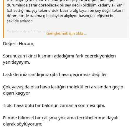
durumlarda zarar görebilecek bir şey değil (bildiğim kadarıyla). Yani
bahsettiğimiz şey tekerlerdeki basıncı algılayan bir şey değil, tekerin
dönmesinde azalma gibi olayları algılıyor basınçta değişimi bu
şekilde anlıyor.
Şu linkte de ufak bir açıklama mevcut;
Genişletmek için tıkla ...
http://binekarac.vw.com.tr/volkswagen-sozluk.aspx?
ComponentID=16171
Değerli Hocam;
Bu arada, yeri gelmişken sormak isterim, tekerlerin hepsini tam 1 ay
Sorunuzun ikinci kısmını atladığımı fark ederek yeniden
önce 29 dan 33 e yükseltmiştim, geçen gün acelem vardı sadece
yanıtlayayım.
birini kontrol etme şansım oldu tekrar 33 e bastım, 27 den başladı
basmaya.
Lastikleriniz sandığınız gibi hava geçirimsiz değiller.
Bu şekilde 33den 27 ye düşmesi normal midir 1 ayda? Ve sensörler
herhangi bir uyarı vermedi bu konuda
Çok yavaş da olsa hava lastiğin molekülleri arasından geçip
dışarı kaçıyor.
Tıpkı hava dolu bir balonun zamanla sönmesi gibi.
Elimde bilimsel bir çalışma yok ama tecrübelerime dayalı
olarak söylüyorum;