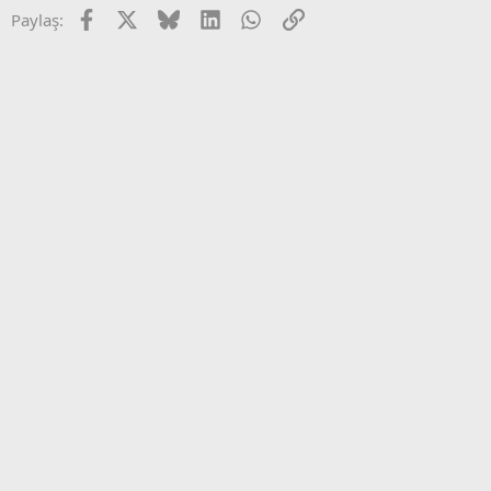
Facebook
X
Bluesky
LinkedIn
WhatsApp
Link
Paylaş: