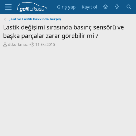
Giriş yap
Kayıt ol
Jant ve Lastik hakkında herşey
Lastik değişimi sırasında basınç sensörü ve
başka parçalar zarar görebilir mi ?
K
B
dtkorkmaz
11 Eki 2015
o
a
n
ş
b
l
u
a
y
n
u
g
b
ı
a
ç
ş
t
l
a
a
r
t
i
a
h
n
i