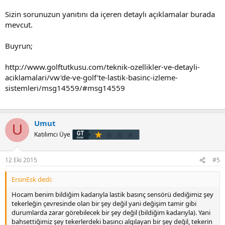
basmaya.
Sizin sorunuzun yanıtını da içeren detaylı açıklamalar burada
Bu şekilde 33den 27 ye düşmesi normal midir 1 ayda? Ve sensörler
mevcut.
herhangi bir uyarı vermedi bu konuda
Buyrun;
http://www.golftutkusu.com/teknik-ozellikler-ve-detayli-
aciklamalari/vw'de-ve-golf'te-lastik-basinc-izleme-
sistemleri/msg14559/#msg14559
Umut
U
Katılımcı Üye
12 Eki 2015
#5
ErsinEsk dedi:
Hocam benim bildiğim kadarıyla lastik basınç sensörü dediğimiz şey
tekerleğin çevresinde olan bir şey değil yani değişim tamir gibi
durumlarda zarar görebilecek bir şey değil (bildiğim kadarıyla). Yani
bahsettiğimiz şey tekerlerdeki basıncı algılayan bir şey değil, tekerin