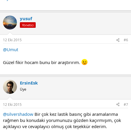
yusuf
Yönetici
12 Eki 2015
#6
@Umut
Güzel fikir hocam bunu bir araştırırım.
ErsinEsk
Üye
12 Eki 2015
#7
@silvershadow
Bir çok kez lastik basınç gibi aramalarıma
rağmen bu konudaki yorumunuzu gözden kaçırmışım, çok
açıklayıcı ve cevaplayıcı olmuş çok teşekkür ederim.