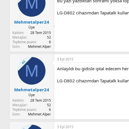
M
Bu yazi yazdiktan sonrami yoksa t
LG-D802 cihazımdan Tapatalk kullan
Mehmetalper24
Üye
Katılım
28 Tem 2015
Mesajlar
52
Tepkime puanı
6
İsim
Mehmet Alper
3 Eyl 2015
KS
M
Anlaşıldı bu gidisle iptal edecem he
LG-D802 cihazımdan Tapatalk kullan
Mehmetalper24
Üye
Katılım
28 Tem 2015
Mesajlar
52
Tepkime puanı
6
İsim
Mehmet Alper
3 Eyl 2015