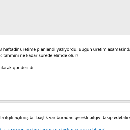
 3 haftadir uretime planlandi yaziyordu. Bugun uretim asamasin
ac tahmini ne kadar surede elimde olur?
ılarak gönderildi
a ilgili açılmış bir başlık var buradan gerekli bilgiyi takip edebilirs
rac-siparis-uretim-tasima-ve-teslim-sureci-rehberi/