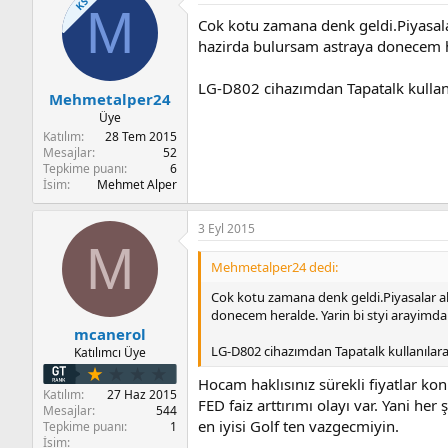
KS
M
Cok kotu zamana denk geldi.Piyasala
hazirda bulursam astraya donecem he
LG-D802 cihazımdan Tapatalk kullan
Mehmetalper24
Üye
Katılım
28 Tem 2015
Mesajlar
52
Tepkime puanı
6
İsim
Mehmet Alper
3 Eyl 2015
M
Mehmetalper24 dedi:
Cok kotu zamana denk geldi.Piyasalar al
donecem heralde. Yarin bi styi arayimda
mcanerol
LG-D802 cihazımdan Tapatalk kullanılara
Katılımcı Üye
Hocam haklısınız sürekli fiyatlar k
Katılım
27 Haz 2015
FED faiz arttırımı olayı var. Yani he
Mesajlar
544
en iyisi Golf ten vazgecmiyin.
Tepkime puanı
1
İsim