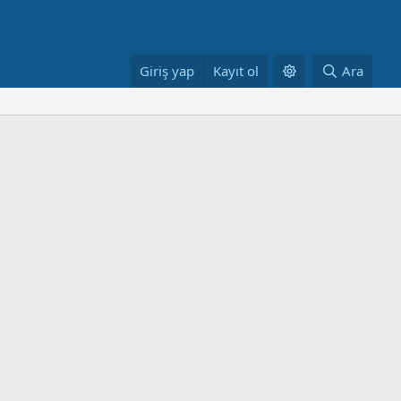
Giriş yap
Kayıt ol
Ara