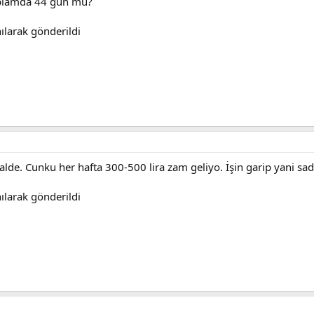
oplamda 44 gun mu?
ılarak gönderildi
ralde. Cunku her hafta 300-500 lira zam geliyo. İşin garip yani sa
ılarak gönderildi