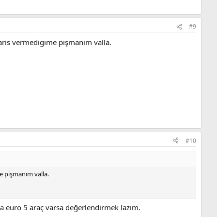
#9
iparis vermedigime pişmanım valla.
#10
me pişmanım valla.
zda euro 5 araç varsa değerlendirmek lazım.