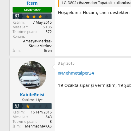
LG-D802 cihazımdan Tapatalk kullanılara
fcsrn
Moderatör
Hoşgeldiniz Hocam, canlı destekten 
Katılım
7 May 2015
Mesajlar
5,135
Tepkime puanı
572
Konum
Amasya>Merkez-
Sivas>Merkez
İsim
Eren
3 Eyl 2015
@Mehmetalper24
19 Ocakta siparişi vermiştim, 19 Şub
KabileReisi
Katılımcı Üye
Katılım
16 Tem 2015
Mesajlar
843
Tepkime puanı
8
İsim
Mehmet MAKAS