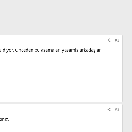
#2
da diyor. Onceden bu asamalari yasamis arkadaşlar
#3
iniz.