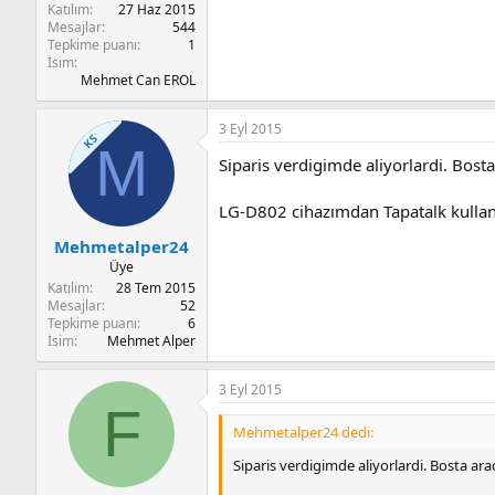
Katılım
27 Haz 2015
Mesajlar
544
Tepkime puanı
1
İsim
Mehmet Can EROL
3 Eyl 2015
KS
M
Siparis verdigimde aliyorlardi. Bost
LG-D802 cihazımdan Tapatalk kullan
Mehmetalper24
Üye
Katılım
28 Tem 2015
Mesajlar
52
Tepkime puanı
6
İsim
Mehmet Alper
3 Eyl 2015
F
Mehmetalper24 dedi:
Siparis verdigimde aliyorlardi. Bosta ar