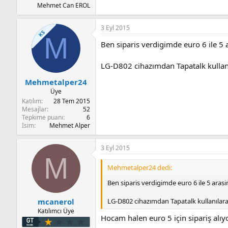
Mehmet Can EROL
3 Eyl 2015
KS
M
Ben siparis verdigimde euro 6 ile 5 
LG-D802 cihazımdan Tapatalk kullan
Mehmetalper24
Üye
Katılım
28 Tem 2015
Mesajlar
52
Tepkime puanı
6
İsim
Mehmet Alper
3 Eyl 2015
M
Mehmetalper24 dedi:
Ben siparis verdigimde euro 6 ile 5 aras
LG-D802 cihazımdan Tapatalk kullanılara
mcanerol
Katılımcı Üye
Hocam halen euro 5 için sipariş alıy