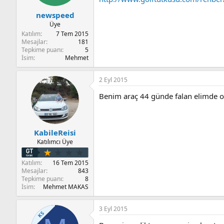
newspeed
Üye
Katılım
7 Tem 2015
Mesajlar
181
Tepkime puanı
5
İsim
Mehmet
2 Eyl 2015
Benim araç 44 günde falan elimde o
KabileReisi
Katılımcı Üye
Katılım
16 Tem 2015
Mesajlar
843
Tepkime puanı
8
İsim
Mehmet MAKAS
3 Eyl 2015
KS