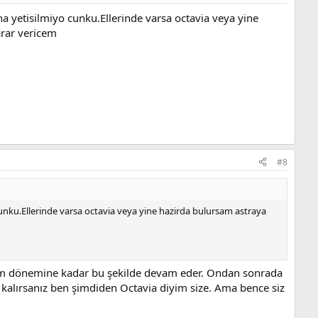
a yetisilmiyo cunku.Ellerinde varsa octavia veya yine
arar vericem
#8
unku.Ellerinde varsa octavia veya yine hazirda bulursam astraya
seçim dönemine kadar bu şekilde devam eder. Ondan sonrada
nda kalırsanız ben şimdiden Octavia diyim size. Ama bence siz