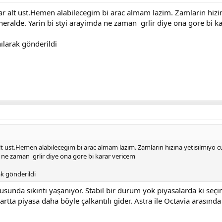
r alt ust.Hemen alabilecegim bi arac almam lazim. Zamlarin hizin
ralde. Yarin bi styi arayimda ne zaman grlir diye ona gore bi k
ılarak gönderildi
t ust.Hemen alabilecegim bi arac almam lazim. Zamlarin hizina yetisilmiyo c
 ne zaman grlir diye ona gore bi karar vericem
k gönderildi
onusunda sıkıntı yaşanıyor. Stabil bir durum yok piyasalarda ki 
r şartta piyasa daha böyle çalkantılı gider. Astra ile Octavia arası