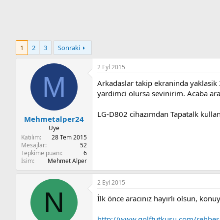
n
i
1
2
3
Sonraki
2 Eyl 2015
M
Arkadaslar takip ekraninda yaklasik
yardimci olursa sevinirim. Acaba ar
LG-D802 cihazımdan Tapatalk kullan
Mehmetalper24
Üye
Katılım
28 Tem 2015
Mesajlar
52
Tepkime puanı
6
İsim
Mehmet Alper
2 Eyl 2015
N
İlk önce aracınız hayırlı olsun, konuyl
http://www.golftutkusu.com/rehber/a