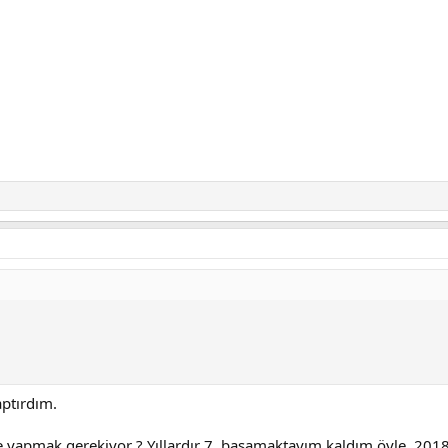
ptırdım.
 yapmak gerekiyor ? Yıllardır 7. basamaktayım kaldım öyle. 2018