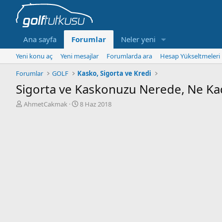
Ana sayfa
Forumlar
Neler yeni
Yeni konu aç
Yeni mesajlar
Forumlarda ara
Hesap Yükseltmeleri
Forumlar
GOLF
Kasko, Sigorta ve Kredi
Sigorta ve Kaskonuzu Nerede, Ne Kad
K
B
AhmetCakmak
8 Haz 2018
o
a
n
ş
b
l
u
a
y
n
u
g
b
ı
a
ç
ş
t
l
a
a
r
t
i
a
h