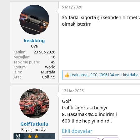
p
5 May 2026
k
i
35 farklı sigorta şirketinden hizmet v
l
e
olmak isterim
r
:
keskking
Üye
Katılım
23 Şub 2026
Mesajlar
116
Tepkime puanı
49
Konum
World
İsim
Mustafa
realunreal
,
SCC
,
IBS6134
ve 1 kişi daha
T
Araç
Golf 7.5
e
p
13 Haz 2026
k
i
Golf
l
e
trafik sigortası hepiyi
r
8. Basamak %50 indirimli
:
600 tl de hepiyi indirdi.
GolfTutkulu
Paylaşımcı Üye
Ekli dosyalar