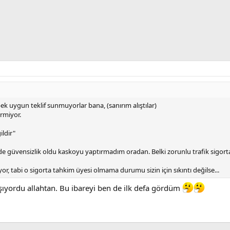
pek uygun teklif sunmuyorlar bana, (sanırım alıştılar)
rmiyor.
ildir"
güvensizlik oldu kaskoyu yaptırmadım oradan. Belki zorunlu trafik sigortas
riyor, tabi o sigorta tahkim üyesi olmama durumu sizin için sıkıntı değilse...
lışıyordu allahtan. Bu ibareyi ben de ilk defa gördüm