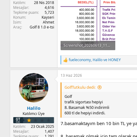
Katılım
28 Nis 2018
Mesajlar
4,616
Tepkime puanı
5,723
Konum
Kayseri
İsim
Ahmet
Araç
Golf 8 1.0 e-tsi
Screenshot_20260613_115853_Samsung Notes.png
104.6 KB · Görüntüleme: 23
fueleconomy
,
Halilo
ve
HONEY
T
e
p
13 Haz 2026
k
i
l
GolfTutkulu dedi:
e
r
Golf
:
trafik sigortası hepiyi
8. Basamak %50 indirimli
Halilo
600 tl de hepiyi indirdi.
Katılımcı Üye
7.basamaktayım ben 10 bin TL ye ya
Katılım
23 Ocak 2025
Mesajlar
1,407
8. basamak olmak için tam olarak ne
Tepkime puanı
1,291