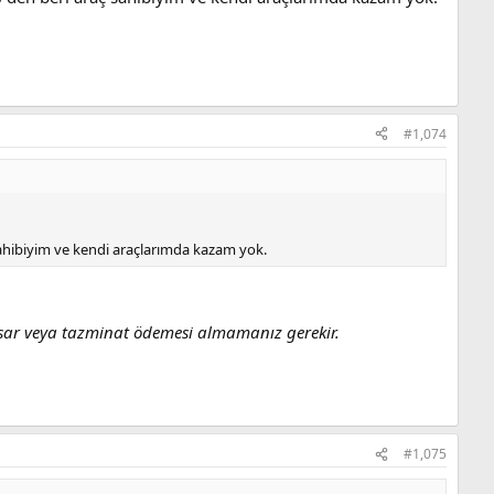
#1,074
sahibiyim ve kendi araçlarımda kazam yok.
asar veya tazminat ödemesi almamanız gerekir.
#1,075