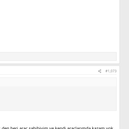
#1,073
 den beri araç sahibiyim ve kendi araçlarımda kazam yok.