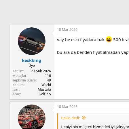
18 Mar 2026
vay be eski fiyatlara bak
500 lira
bu ara da benden fiyat almadan yapt
keskking
Üye
Katılım
23 Şub 2026
Mesajlar
116
Tepkime puanı
49
Konum
World
İsim
Mustafa
Araç
Golf 7.5
18 Mar 2026
Halilo dedi:
Hepiyi nin müşteri hizmetleri iyi çalışıy