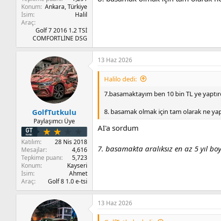
Konum
Ankara, Türkiye
İsim
Halil
Araç
Golf 7 2016 1.2 TSİ
COMFORTLİNE DSG
13 Haz 2026
Halilo dedi:
7.basamaktayım ben 10 bin TL ye yaptır
8. basamak olmak için tam olarak ne yap
GolfTutkulu
Paylaşımcı Üye
AI'a sordum
Katılım
28 Nis 2018
7. basamakta aralıksız en az 5 yıl b
Mesajlar
4,616
Tepkime puanı
5,723
Konum
Kayseri
İsim
Ahmet
Araç
Golf 8 1.0 e-tsi
13 Haz 2026