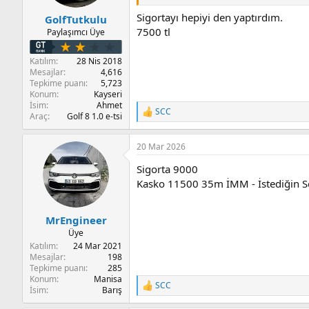
Sigortayı hepiyi den yaptırdım.
GolfTutkulu
7500 tl
Paylaşımcı Üye
Katılım
28 Nis 2018
Mesajlar
4,616
Tepkime puanı
5,723
Konum
Kayseri
İsim
Ahmet
SCC
T
Araç
Golf 8 1.0 e-tsi
e
p
20 Mar 2026
k
i
Sigorta 9000
l
e
Kasko 11500 35m İMM - İstediğin Se
r
:
MrEngineer
Üye
Katılım
24 Mar 2021
Mesajlar
198
Tepkime puanı
285
Konum
Manisa
SCC
T
İsim
Barış
e