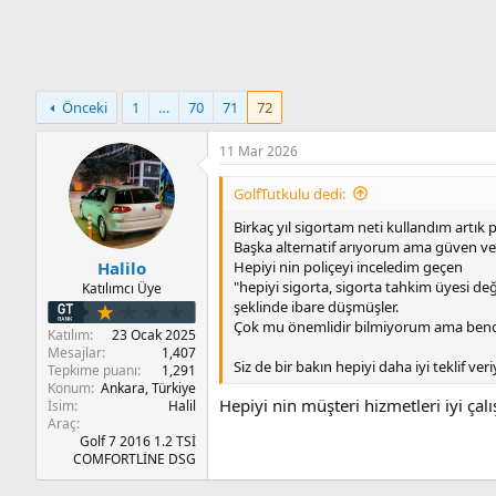
n
i
Önceki
1
…
70
71
72
11 Mar 2026
GolfTutkulu dedi:
Birkaç yıl sigortam neti kullandım artık 
Başka alternatif arıyorum ama güven ve
Hepiyi nin poliçeyi inceledim geçen
Halilo
"hepiyi sigorta, sigorta tahkim üyesi değ
Katılımcı Üye
şeklinde ibare düşmüşler.
Çok mu önemlidir bilmiyorum ama bende 
Katılım
23 Ocak 2025
Mesajlar
1,407
Siz de bir bakın hepiyi daha iyi teklif ve
Tepkime puanı
1,291
Konum
Ankara, Türkiye
Hepiyi nin müşteri hizmetleri iyi ça
İsim
Halil
Araç
Golf 7 2016 1.2 TSİ
COMFORTLİNE DSG