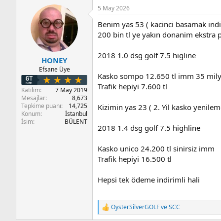
p
5 May 2026
k
i
Benim yas 53 ( kacinci basamak indi
l
e
200 bin tl ye yakın donanim ekstra po
r
:
2018 1.0 dsg golf 7.5 higline
HONEY
Efsane Üye
Kasko sompo 12.650 tl imm 35 mil
Trafik hepiyi 7.600 tl
Katılım
7 May 2019
Mesajlar
8,673
Tepkime puanı
14,725
Kizimin yas 23 ( 2. Yil kasko yenile
Konum
İstanbul
İsim
BÜLENT
2018 1.4 dsg golf 7.5 highline
Kasko unico 24.200 tl sinirsiz imm
Trafik hepiyi 16.500 tl
Hepsi tek ödeme indirimli hali
OysterSilverGOLF
ve
SCC
T
e