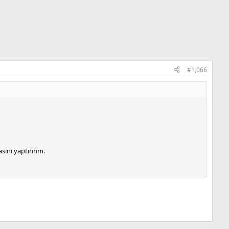
#1,066
ını yaptırırım.