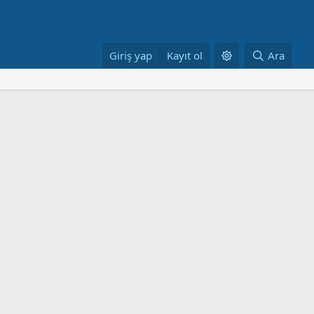
Giriş yap
Kayıt ol
Ara