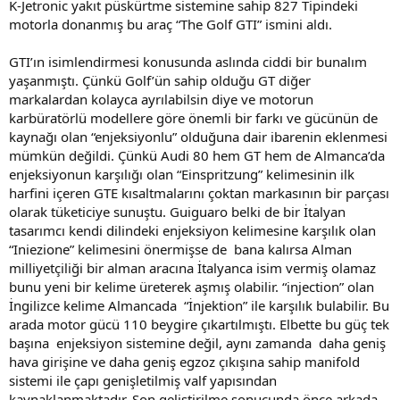
K-Jetronic yakıt püskürtme sistemine sahip 827 Tipindeki
motorla donanmış bu araç “The Golf GTI” ismini aldı.
GTI’ın isimlendirmesi konusunda aslında ciddi bir bunalım
yaşanmıştı. Çünkü Golf’ün sahip olduğu GT diğer
markalardan kolayca ayrılabilsin diye ve motorun
karbüratörlü modellere göre önemli bir farkı ve gücünün de
kaynağı olan “enjeksiyonlu” olduğuna dair ibarenin eklenmesi
mümkün değildi. Çünkü Audi 80 hem GT hem de Almanca’da
enjeksiyonun karşılığı olan “Einspritzung” kelimesinin ilk
harfini içeren GTE kısaltmalarını çoktan markasının bir parçası
olarak tüketiciye sunuştu. Guiguaro belki de bir İtalyan
tasarımcı kendi dilindeki enjeksiyon kelimesine karşılık olan
“Iniezione” kelimesini önermişse de bana kalırsa Alman
milliyetçiliği bir alman aracına İtalyanca isim vermiş olamaz
bunu yeni bir kelime üreterek aşmış olabilir. “injection” olan
İngilizce kelime Almancada “İnjektion” ile karşılık bulabilir. Bu
arada motor gücü 110 beygire çıkartılmıştı. Elbette bu güç tek
başına enjeksiyon sistemine değil, aynı zamanda daha geniş
hava girişine ve daha geniş egzoz çıkışına sahip manifold
sistemi ile çapı genişletilmiş valf yapısından
kaynaklanmaktadır. Son geliştirilme sonucunda önce arkada