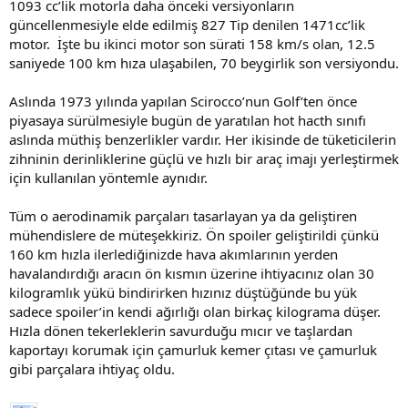
1093 cc’lik motorla daha önceki versiyonların
güncellenmesiyle elde edilmiş 827 Tip denilen 1471cc’lik
motor. İşte bu ikinci motor son sürati 158 km/s olan, 12.5
saniyede 100 km hıza ulaşabilen, 70 beygirlik son versiyondu.
Aslında 1973 yılında yapılan Scirocco’nun Golf’ten önce
piyasaya sürülmesiyle bugün de yaratılan hot hacth sınıfı
aslında müthiş benzerlikler vardır. Her ikisinde de tüketicilerin
zihninin derinliklerine güçlü ve hızlı bir araç imajı yerleştirmek
için kullanılan yöntemle aynıdır.
Tüm o aerodinamik parçaları tasarlayan ya da geliştiren
mühendislere de müteşekkiriz. Ön spoiler geliştirildi çünkü
160 km hızla ilerlediğinizde hava akımlarının yerden
havalandırdığı aracın ön kısmın üzerine ihtiyacınız olan 30
kilogramlık yükü bindirirken hızınız düştüğünde bu yük
sadece spoiler’in kendi ağırlığı olan birkaç kilograma düşer.
Hızla dönen tekerleklerin savurduğu mıcır ve taşlardan
kaportayı korumak için çamurluk kemer çıtası ve çamurluk
gibi parçalara ihtiyaç oldu.