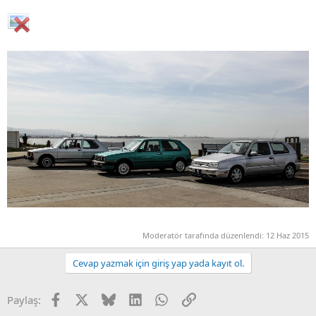
Moderatör tarafında düzenlendi:
12 Haz 2015
Cevap yazmak için giriş yap yada kayıt ol.
Facebook
X
Bluesky
LinkedIn
WhatsApp
Link
Paylaş: