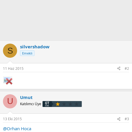
silvershadow
S
Emekli
11 Haz 2015
#2
Umut
U
Katılımcı Üye
13 Eki 2015
#3
@Orhan Hoca