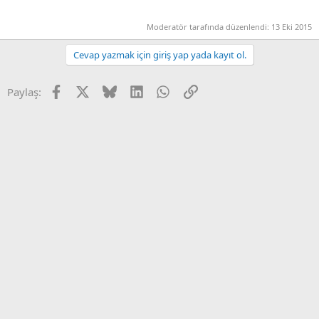
Moderatör tarafında düzenlendi:
13 Eki 2015
Cevap yazmak için giriş yap yada kayıt ol.
Facebook
X
Bluesky
LinkedIn
WhatsApp
Link
Paylaş: