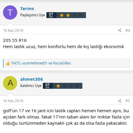
Terms
T
Paylaşımcı Üye
16 Kas 2018
#4
205 55 R16
Hem lastik ucuz, hem konforlu hem de kış lastiği ekonomik
Trk75
,
ucarmehmet01
ve
forzaGilles
T
e
p
ahmet306
k
A
i
Katılımcı Üye
l
e
r
16 Kas 2018
#5
:
golf'ün 17 ve 16 jant icin lastik capları hemen hemen aynı, bu
açıdan fark olmaz. fakat 17'nin taban alanı bir miktar fazla için
olduğu sürtünmeden kaynaklı çok az da olsa fazla yakacaktır.