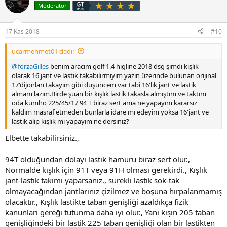
Moderatör
17 Kas 2018
#10
ucarmehmet01 dedi:
@forzaGilles
benim aracım golf 1.4 higline 2018 dsg şimdi kışlık
olarak 16'jant ve lastik takabilirmiyim yazın üzerinde bulunan orijinal
17'dijonları takayım gibi düşüncem var tabi 16'lık jant ve lastik
almam lazım.Birde şuan bir kışlık lastik takasla almıştım ve taktım
oda kumho 225/45/17 94 T biraz sert ama ne yapayım kararsız
kaldım masraf etmeden bunlarla idare mı edeyim yoksa 16'jant ve
lastik alıp kışlık mı yapayım ne dersiniz?
Elbette takabilirsiniz.,
94T olduğundan dolayı lastik hamuru biraz sert olur.,
Normalde kışlık için 91T veya 91H olması gerekirdi., Kışlık
jant-lastik takımı yaparsanız., sürekli lastik sök-tak
olmayacağından jantlarınız çizilmez ve boşuna hırpalanmamış
olacaktır., Kışlık lastikte taban genişliği azaldıkça fizik
kanunları gereği tutunma daha iyi olur., Yani kışın 205 taban
genişliğindeki bir lastik 225 taban genişliği olan bir lastikten