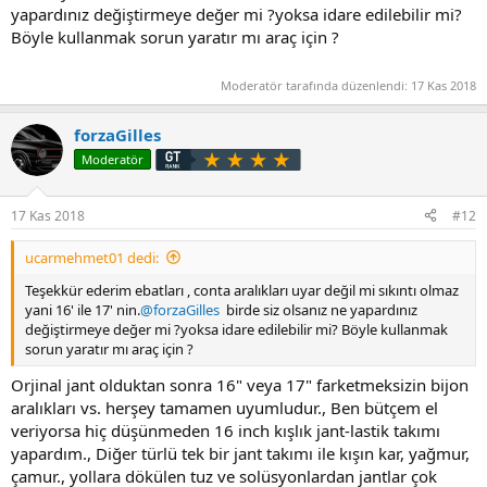
yapardınız değiştirmeye değer mi ?yoksa idare edilebilir mi?
Böyle kullanmak sorun yaratır mı araç için ?
Moderatör tarafında düzenlendi:
17 Kas 2018
forzaGilles
Moderatör
17 Kas 2018
#12
ucarmehmet01 dedi:
Teşekkür ederim ebatları , conta aralıkları uyar değil mi sıkıntı olmaz
yani 16' ile 17' nin.
@forzaGilles
birde siz olsanız ne yapardınız
değiştirmeye değer mi ?yoksa idare edilebilir mi? Böyle kullanmak
sorun yaratır mı araç için ?
Orjinal jant olduktan sonra 16" veya 17" farketmeksizin bijon
aralıkları vs. herşey tamamen uyumludur., Ben bütçem el
veriyorsa hiç düşünmeden 16 inch kışlık jant-lastik takımı
yapardım., Diğer türlü tek bir jant takımı ile kışın kar, yağmur,
çamur., yollara dökülen tuz ve solüsyonlardan jantlar çok