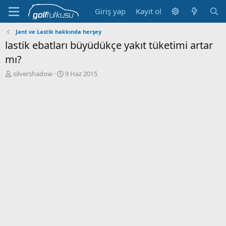
Giriş yap
Kayıt ol
Jant ve Lastik hakkında herşey
lastik ebatları büyüdükçe yakıt tüketimi artar
mı?
K
B
silvershadow
9 Haz 2015
o
a
n
ş
b
l
u
a
y
n
u
g
b
ı
a
ç
ş
t
l
a
a
r
t
i
a
h
n
i