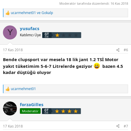
Moderatör tarafında düzenlendi:
16 Kas 2018
ucarmehmet01
ve
Gokalp
T
e
p
yusufacs
k
Y
i
Katılımcı Üye
l
e
r
17 Kas 2018
#6
:
Bende clupsport var mesela 18 lik jant 1.2 TSİ Motor
yakıt tüketimim 5-6-7 Litrelerde geziyor
bazen 4.5
kadar düştüğü oluyor
ucarmehmet01
T
e
p
forzaGilles
k
i
Moderatör
l
e
r
17 Kas 2018
#7
: