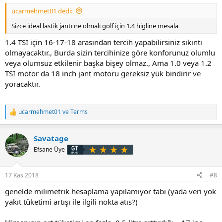
ucarmehmet01 dedi:
Sizce ideal lastik jantı ne olmalı golf için 1.4 higline mesala
1.4 TSI için 16-17-18 arasından tercih yapabilirsiniz sıkıntı
olmayacaktır., Burda sizin tercihinize göre konforunuz olumlu
veya olumsuz etkilenir başka bişey olmaz., Ama 1.0 veya 1.2
TSI motor da 18 inch jant motoru gereksiz yük bindirir ve
yoracaktır.
ucarmehmet01
ve
Terms
T
e
p
Savatage
k
i
Efsane Üye
l
e
r
17 Kas 2018
#8
:
genelde milimetrik hesaplama yapılamıyor tabi (yada veri yok
yakıt tüketimi artışı ile ilgili nokta atıs?)