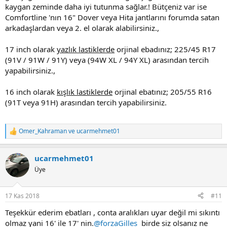
kaygan zeminde daha iyi tutunma sağlar.! Bütçeniz var ise
Comfortline 'nın 16" Dover veya Hita jantlarını forumda satan
arkadaşlardan veya 2. el olarak alabilirsiniz.,
17 inch olarak
yazlık lastiklerde
orjinal ebadınız; 225/45 R17
(91V / 91W / 91Y) veya (94W XL / 94Y XL) arasından tercih
yapabilirsiniz.,
16 inch olarak
kışlık lastiklerde
orjinal ebatınız; 205/55 R16
(91T veya 91H) arasından tercih yapabilirsiniz.
Omer_Kahraman
ve
ucarmehmet01
T
e
p
ucarmehmet01
k
i
Üye
l
e
r
17 Kas 2018
#11
:
Teşekkür ederim ebatları , conta aralıkları uyar değil mi sıkıntı
olmaz yani 16' ile 17' nin.
@forzaGilles
birde siz olsanız ne