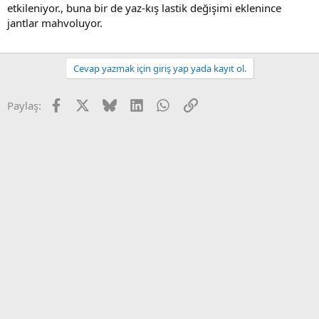
etkileniyor., buna bir de yaz-kış lastik değişimi eklenince
jantlar mahvoluyor.
Cevap yazmak için giriş yap yada kayıt ol.
Facebook
X
Bluesky
LinkedIn
WhatsApp
Link
Paylaş: