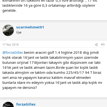
klimanının ort tüketimi en fazla 0,5 litre arttırdığı , 17 inc
lastiklerinde 16 ya göre 0,3 ortalamayı arttırdığı söylenir
genelde.
ucarmehmet01
Üye
17 Kas 2018
#9
@forzaGilles
benim aracım golf 1.4 higline 2018 dsg şimdi
kışlık olarak 16'jant ve lastik takabilirmiyim yazın üzerinde
bulunan orijinal 17'dijonları takayım gibi düşüncem var tabi
16'lık jant ve lastik almam lazım.Birde şuan bir kışlık lastik
takasla almıştım ve taktım oda kumho 225/45/17 94 T biraz
sert ama ne yapayım kararsız kaldım masraf etmeden
bunlarla idare mı edeyim yoksa 16'jant ve lastik alıp kışlık mı
yapayım ne dersiniz?
forzaGilles