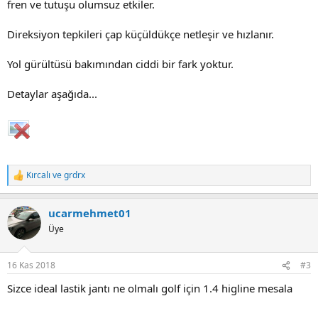
fren ve tutuşu olumsuz etkiler.
Direksiyon tepkileri çap küçüldükçe netleşir ve hızlanır.
Yol gürültüsü bakımından ciddi bir fark yoktur.
Detaylar aşağıda...
Kırcalı
ve
grdrx
T
e
p
ucarmehmet01
k
i
Üye
l
e
r
16 Kas 2018
#3
:
Sizce ideal lastik jantı ne olmalı golf için 1.4 higline mesala