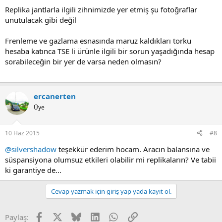
Replika jantlarla ilgili zihnimizde yer etmiş şu fotoğraflar
unutulacak gibi değil
Frenleme ve gazlama esnasında maruz kaldıkları torku
hesaba katınca TSE li ürünle ilgili bir sorun yaşadığında hesap
sorabileceğin bir yer de varsa neden olmasın?
ercanerten
Üye
10 Haz 2015
#8
@silvershadow
teşekkür ederim hocam. Aracın balansına ve
süspansiyona olumsuz etkileri olabilir mi replikaların? Ve tabii
ki garantiye de...
Cevap yazmak için giriş yap yada kayıt ol.
Facebook
X
Bluesky
LinkedIn
WhatsApp
Link
Paylaş: