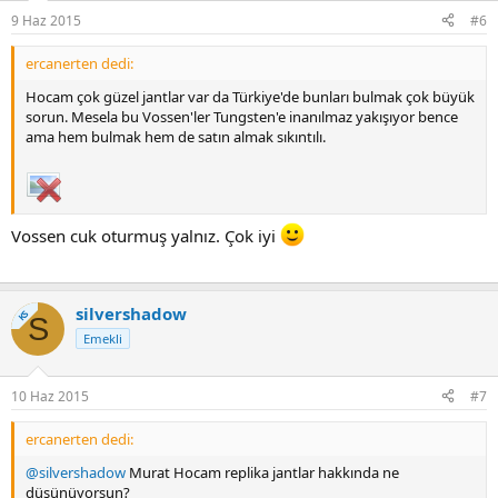
9 Haz 2015
#6
ercanerten dedi:
Hocam çok güzel jantlar var da Türkiye'de bunları bulmak çok büyük
sorun. Mesela bu Vossen'ler Tungsten'e inanılmaz yakışıyor bence
ama hem bulmak hem de satın almak sıkıntılı.
Vossen cuk oturmuş yalnız. Çok iyi
silvershadow
KS
S
Emekli
10 Haz 2015
#7
ercanerten dedi:
@silvershadow
Murat Hocam replika jantlar hakkında ne
düşünüyorsun?