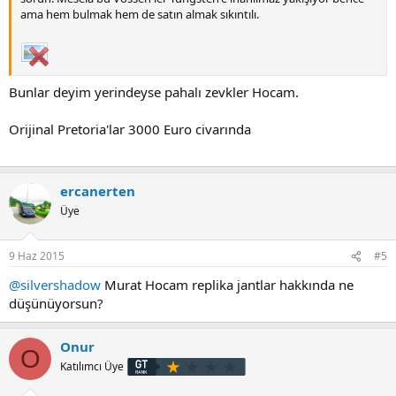
ama hem bulmak hem de satın almak sıkıntılı.
Bunlar deyim yerindeyse pahalı zevkler Hocam.
Orijinal Pretoria'lar 3000 Euro civarında
ercanerten
Üye
9 Haz 2015
#5
@silvershadow
Murat Hocam replika jantlar hakkında ne
düşünüyorsun?
Onur
O
Katılımcı Üye