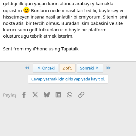
geldigi ilk gun yagan karin altinda arabayi yikamakla
ugrastim
Bunlarin nedeni nasil tarif edilir, boyle seyler
hissetmeyen insana nasil anlatilir bilemiyorum. Sitenin ismi
nokta atisi bir tercih olmus. Buradan isim babasini ve site
kurucusunu golf tutkunlari icin boyle bir platform
olusturdugu tebrik etmek isterim.
Sent from my iPhone using Tapatalk
First
Son
Önceki
2 of 5
Sonraki
Cevap yazmak için giriş yap yada kayıt ol.
Facebook
X
Bluesky
LinkedIn
WhatsApp
Link
Paylaş: