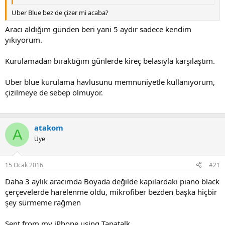
Uber Blue bez de çizer mi acaba?
Aracı aldığım günden beri yani 5 aydır sadece kendim
yıkıyorum.
Kurulamadan bıraktığım günlerde kireç belasıyla karşılaştım.
Uber blue kurulama havlusunu memnuniyetle kullanıyorum,
çizilmeye de sebep olmuyor.
atakom
A
Üye
15 Ocak 2016
#21
Daha 3 aylık aracımda Boyada değilde kapılardaki piano black
çerçevelerde harelenme oldu, mikrofiber bezden başka hiçbir
şey sürmeme rağmen
Sent from my iPhone using Tapatalk