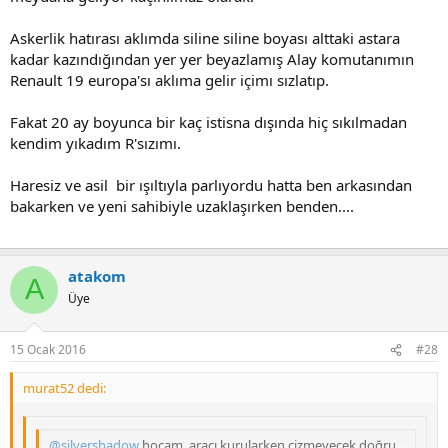
Askerlik hatırası aklımda siline siline boyası alttaki astara
kadar kazındığından yer yer beyazlamış Alay komutanımın
Renault 19 europa'sı aklıma gelir içimı sızlatıp.
Fakat 20 ay boyunca bir kaç istisna dışında hiç sıkılmadan
kendim yıkadım R'sızımı.
Haresiz ve asil bir ışıltıyla parlıyordu hatta ben arkasından
bakarken ve yeni sahibiyle uzaklaşırken benden....
atakom
A
Üye
15 Ocak 2016
#28
murat52 dedi:
@silvershadow
hocam, aracı kurularken çizmeyecek doğru