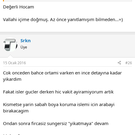
üzerine toz inecektir, bunların vereceği zarar beze, uygulamaya göre
değişirmi diye Murat abi bizleri aydınlatacaktır.
Değerli Hocam
Vallahi içime doğmuş. Az önce yanıtlamışım bilmeden...=)
Srkn
Üye
15 Ocak 2016
#26
Cok onceden bahce ortami varken en ince detayına kadar
yikardim
Fakat isler gucler derken hic vakit ayiramiyorum artik
Kismetse yarin sabah boya koruma islemi icin arabayi
birakacagim
Ondan sonra fircasiz sungersiz "yikatmaya" devam