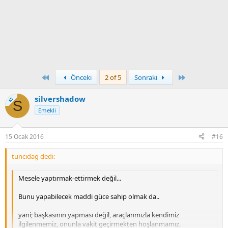
First
Son
Önceki
2 of 5
Sonraki
silvershadow
KS
S
Emekli
15 Ocak 2016
#16
tuncidag dedi:
Mesele yaptırmak-ettirmek değil...
Bunu yapabilecek maddi güce sahip olmak da..
yani; başkasının yapması değil, araçlarımızla kendimiz
ilgilenmemiz, onunla vakit geçirmekten hoşlanmamız.