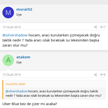
murat52
M
Üye
15 Ocak 2016
#17
@silvershadow
hocam, aracı kurularken çizmeyecek doğru
taktik nedir ? Yada aracı ıslak bıraksak su lekesinden başka
zararı olur mu?
atakom
A
Üye
15 Ocak 2016
#18
murat52 dedi:
@silvershadow
hocam, aracı kurularken çizmeyecek doğru taktik
nedir ? Yada aracı ıslak bıraksak su lekesinden başka zararı olur mu?
Uber Blue bez de çizer mi acaba?