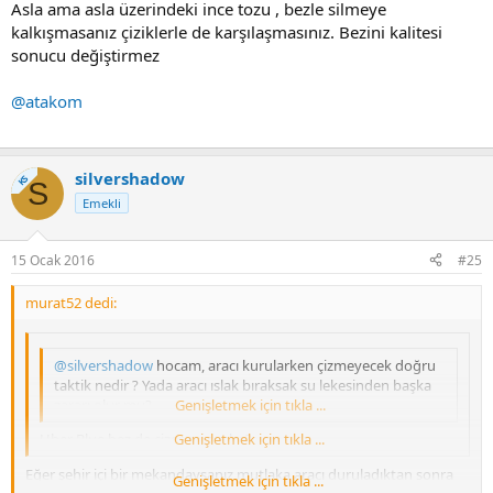
Asla ama asla üzerindeki ince tozu , bezle silmeye
kalkışmasanız çiziklerle de karşılaşmasınız. Bezini kalitesi
sonucu değiştirmez
@atakom
silvershadow
KS
S
Emekli
15 Ocak 2016
#25
murat52 dedi:
@silvershadow
hocam, aracı kurularken çizmeyecek doğru
taktik nedir ? Yada aracı ıslak bıraksak su lekesinden başka
zararı olur mu?
Genişletmek için tıkla ...
Uber Blue bez de çizer mi acaba?
Genişletmek için tıkla ...
Eğer şehir içi bir mekandaysanız mutlaka aracı duruladıktan sonra
Genişletmek için tıkla ...