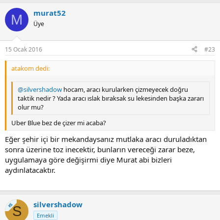
murat52
M
Üye
15 Ocak 2016
#23
atakom dedi:
@silvershadow
hocam, aracı kurularken çizmeyecek doğru
taktik nedir ? Yada aracı ıslak bıraksak su lekesinden başka zararı
olur mu?
Uber Blue bez de çizer mi acaba?
Eğer şehir içi bir mekandaysanız mutlaka aracı duruladıktan
sonra üzerine toz inecektir, bunların vereceği zarar beze,
uygulamaya göre değişirmi diye Murat abi bizleri
aydınlatacaktır.
silvershadow
KS
S
Emekli