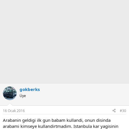
Ancak öte yandan bir nevi terapi gibi oluyor her yıkama...
Ben her yıkamak için biraderimin dükkanına gittiğimde
esnaflar kapıya çıkıp beni seyrederler... Hatta bazısı uzaktan
laf atar bazısı dayanamaz yanıma kadar gelip eliyle kontrol
eder.
Kim bilir içlerinden neler diyorlardır, saatlerce kendinden
geçercesine araba yıkayan silen bu adama...
ancak ben böyle mutlu olup stres atıp huzurlu olurken
onların ne dediklerinin de bir önemi yok diye kafaya
takmam.
Son olarak boya koruma yaptırınca iş bitmiyor...
gokberks
Tıpkı boya gibi ya da boyanın üzerindeki cila gibi onu da
Üye
korumak gerekiyor. Yoksa doğru koşullar altında 20-22
yıkama sonra boya koruma da yenilenmesi gereken bir şeyi
daha önce yok etmek de mümkün..
16 Ocak 2016
#30
Arabanin geldigi ilk gun babam kullandi, onun disinda
arabami kimseye kullandirtmadim. Istanbula kar yagisinin