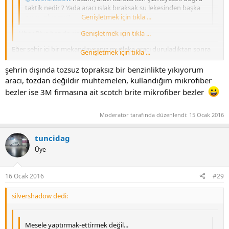
taktik nedir ? Yada aracı ıslak bıraksak su lekesinden başka
zararı olur mu?
Genişletmek için tıkla ...
Uber Blue bez de çizer mi acaba?
Genişletmek için tıkla ...
Eğer şehir içi bir mekandaysanız mutlaka aracı duruladıktan sonra
Genişletmek için tıkla ...
üzerine toz inecektir, bunların vereceği zarar beze, uygulamaya göre
değişirmi diye Murat abi bizleri aydınlatacaktır.
şehrin dışında tozsuz topraksız bir benzinlikte yıkıyorum
aracı, tozdan değildir muhtemelen, kullandığım mikrofiber
bezler ise 3M firmasına ait scotch brite mikrofiber bezler
Moderatör tarafında düzenlendi:
15 Ocak 2016
tuncidag
Üye
16 Ocak 2016
#29
silvershadow dedi:
Mesele yaptırmak-ettirmek değil...