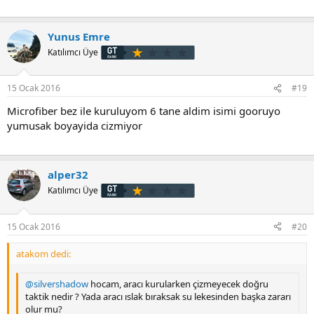
Yunus Emre
Katılımcı Üye
15 Ocak 2016
#19
Microfiber bez ile kuruluyom 6 tane aldim isimi gooruyo
yumusak boyayida cizmiyor
alper32
Katılımcı Üye
15 Ocak 2016
#20
atakom dedi:
@silvershadow
hocam, aracı kurularken çizmeyecek doğru
taktik nedir ? Yada aracı ıslak bıraksak su lekesinden başka zararı
olur mu?