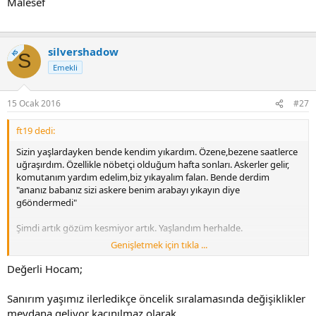
Malesef
silvershadow
KS
S
Emekli
15 Ocak 2016
#27
ft19 dedi:
Sizin yaşlardayken bende kendim yıkardım. Özene,bezene saatlerce
uğraşırdım. Özellikle nöbetçi olduğum hafta sonları. Askerler gelir,
komutanım yardım edelim,biz yıkayalım falan. Bende derdim
"ananız babanız sizi askere benim arabayı yıkayın diye
g6öndermedi"
Şimdi artık gözüm kesmiyor artık. Yaşlandım herhalde.
Genişletmek için tıkla ...
Yinede içini kendim temizlerim,silerim. Dokundurtmam içine. Dışını
ise arada bir işin ehli yıkamacıya yıkatırım.
Değerli Hocam;
SM-G850FQ cihazımdan Tapatalk kullanılarak gönderildi
Sanırım yaşımız ilerledikçe öncelik sıralamasında değişiklikler
meydana geliyor kaçınılmaz olarak.