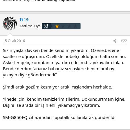
ft19
Katılımcı Üye
15 Ocak 2016
#22
Sizin yaşlardayken bende kendim yıkardım. Özene,bezene
saatlerce uğraşırdım. Özellikle nöbetçi olduğum hafta sonları.
Askerler gelir, komutanım yardım edelim,biz yıkayalım falan.
Bende derdim "ananız babanız sizi askere benim arabayı
yıkayın diye g6öndermedi"
Şimdi artık gözüm kesmiyor artık. Yaşlandım herhalde.
Yinede içini kendim temizlerim,silerim. Dokundurtmam içine.
Dışını ise arada bir işin ehli yıkamacıya yıkatırım.
SM-G850FQ cihazımdan Tapatalk kullanılarak gönderildi