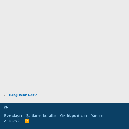
Hangi Renk Golf ?
Bize ulaşın
Şartlar ve kurallar
Gizlilik politikası
Yardım
Ana sayfa
R
S
S