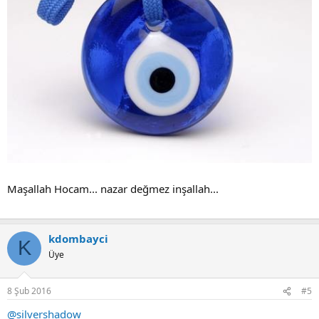
Maşallah Hocam... nazar değmez inşallah...
kdombayci
K
Üye
8 Şub 2016
#5
@silvershadow