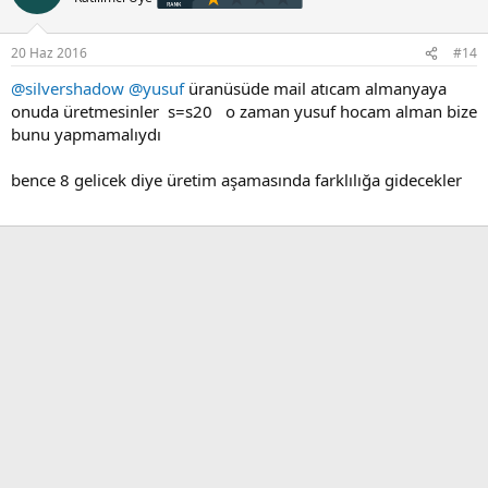
20 Haz 2016
#14
@silvershadow
@yusuf
üranüsüde mail atıcam almanyaya
onuda üretmesinler s=s20 o zaman yusuf hocam alman bize
bunu yapmamalıydı
bence 8 gelicek diye üretim aşamasında farklılığa gidecekler