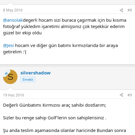
8 May 2016
#8
@ansolak
degerli hocam sizi buraca çagırmak için bu kısıma
fotoğraf yükledim işaretimi almişsınız çok teşekkür ederim
güzel bir ekip oldu
@Jesi
hocam ve diğer gün batımı kırmızılarıda bir araya
getirelim :'(
silvershadow
KS
S
Emekli
19 Haz 2016
#9
Değerli Günbatımı Kırmızısı araç sahibi dostlarım;
Sizler bu renge sahip Golf'lerin son sahiplerisiniz .
Şu anda teslim aşamasında olanlar haricinde Bundan sonra