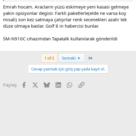
Emrah hocam. Araclarin yüzü eskimeye yeni kasasi gelmeye
yakin opsiyonlar degisir. Farkli paketlerle(elde ne varsa koy
misali) son kez satmaya çalışırlar renk secenekleri azalir tek
düze olmaya baslar. Golf 8 in habercisi bunlar.
SM-N910C cihazımdan Tapatalk kullanılarak gönderildi
Son
1 of 2
Sonraki
Cevap yazmak için giriş yap yada kayıt ol.
Facebook
X
Bluesky
LinkedIn
WhatsApp
Link
Paylaş: