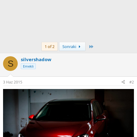
Son
1 of 2
Sonraki
silvershadow
S
Emekli
3 Haz 2015
#2