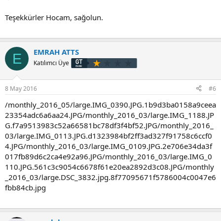
Teşekkürler Hocam, sağolun.
EMRAH ATTS
E
Katılımcı Üye
8 May 2016
#6
/monthly_2016_05/large.IMG_0390.JPG.1b9d3ba0158a9ceea
23354adc6a6aa24.JPG/monthly_2016_03/large.IMG_1188.JP
G.f7a9513983c52a66581bc78df3f4bf52.JPG/monthly_2016_
03/large.IMG_0113.JPG.d1323984bf2ff3ad327f91758c6ccf0
4.JPG/monthly_2016_03/large.IMG_0109.JPG.2e706e34da3f
017fb89d6c2ca4e92a96.JPG/monthly_2016_03/large.IMG_0
110.JPG.561c3c9054c6678f61e20ea2892d3c08.JPG/monthly
_2016_03/large.DSC_3832.jpg.8f77095671f5786004c0047e6
fbb84cb.jpg