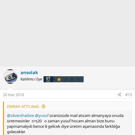
ansolak
Katılımcı Üye
20 Haz 2016
#15
EMRAH ATTS dedi:
@silvershadow
@yusuf
üranüsüde mail atıcam almanyaya onuda
üretmesinler s=s20 o zaman yusuf hocam alman bize bunu
yapmamalıydı bence 8 gelicek diye üretim aşamasında farklılığa
gidecekler