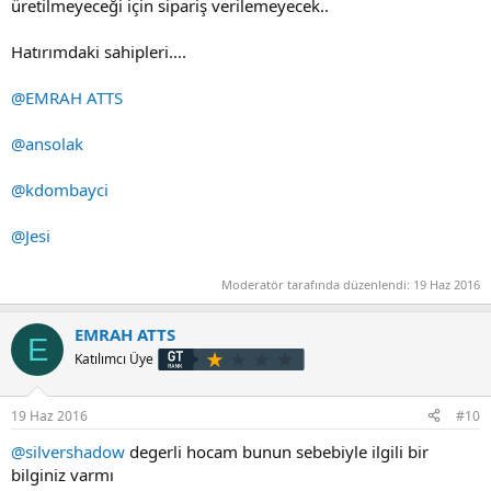
üretilmeyeceği için sipariş verilemeyecek..
Hatırımdaki sahipleri....
@EMRAH ATTS
@ansolak
@kdombayci
@Jesi
Moderatör tarafında düzenlendi:
19 Haz 2016
EMRAH ATTS
E
Katılımcı Üye
19 Haz 2016
#10
@silvershadow
degerli hocam bunun sebebiyle ilgili bir
bilginiz varmı