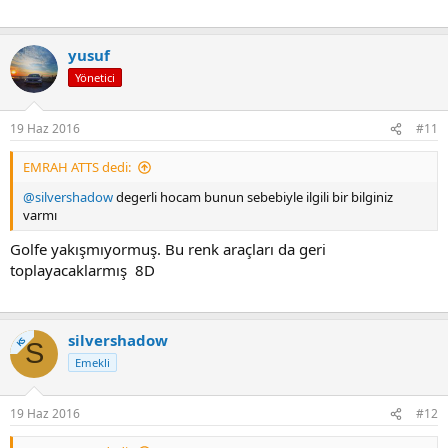
yusuf
Yönetici
19 Haz 2016
#11
EMRAH ATTS dedi:
@silvershadow
degerli hocam bunun sebebiyle ilgili bir bilginiz
varmı
Golfe yakışmıyormuş. Bu renk araçları da geri
toplayacaklarmış 8D
silvershadow
KS
S
Emekli
19 Haz 2016
#12