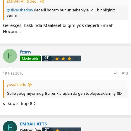
EMRAH ATTS dedi:
@silvershadow
degerli hocam bunun sebebiyle ilgili bir bilginiz
varmı
Gerekçesi hakkında Maalesef bilgim yok değerli Emrah
Hocam...
fcsrn
F
Moderatör
19 Haz 2016
#13
yusuf dedi:
Golfe yakışmıyormuş. Bu renk araçları da geri toplayacaklarmış 8D
s=kop s=kop 8D
EMRAH ATTS
E
Katılımcı Üye