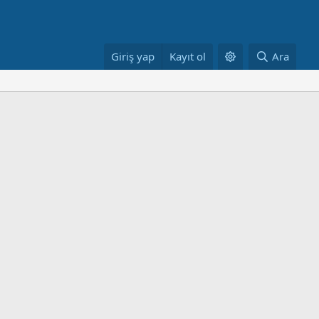
Giriş yap
Kayıt ol
Ara