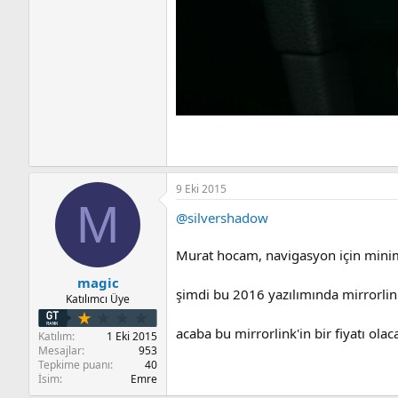
9 Eki 2015
M
@silvershadow
Murat hocam, navigasyon için minimu
magic
şimdi bu 2016 yazılımında mirrorlink
Katılımcı Üye
acaba bu mirrorlink'in bir fiyatı o
Katılım
1 Eki 2015
Mesajlar
953
Tepkime puanı
40
İsim
Emre