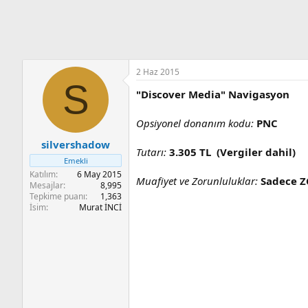
n
i
2 Haz 2015
S
"Discover Media" Navigasyon
Opsiyonel donanım kodu:
PNC
silvershadow
Tutarı:
3.305 TL (Vergiler dahil)
Emekli
Katılım
6 May 2015
Muafiyet ve Zorunluluklar:
Sadece ZC
Mesajlar
8,995
Tepkime puanı
1,363
İsim
Murat İNCİ