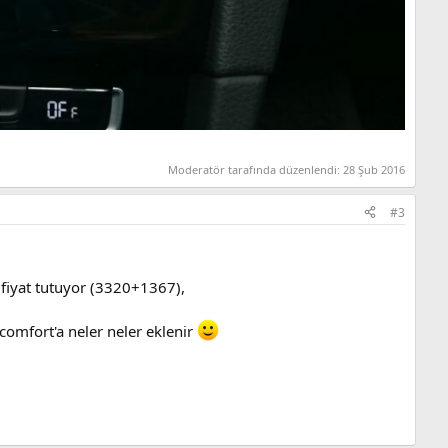
Moderatör tarafında düzenlendi:
28 Şub 2016
#3
fiyat tutuyor (3320+1367),
 comfort'a neler neler eklenir