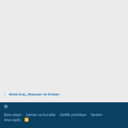
Alınık Araç, Aksesuar ve Ürünler
Bize ulaşın
Şartlar ve kurallar
Gizlilik politikası
Yardım
Ana sayfa
R
S
S