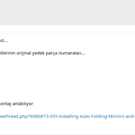
z...
llerinin orijinal yedek parça numaraları...
ntaj anlatılıyor
wthread.php?6080873-DIY-Installing-Auto-Folding-Mirrors-and-e