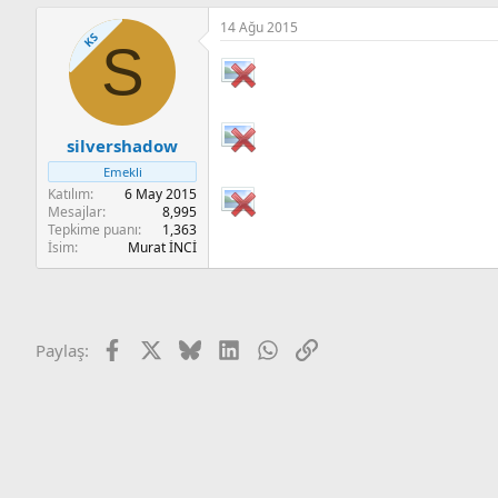
14 Ağu 2015
KS
S
silvershadow
Emekli
Katılım
6 May 2015
Mesajlar
8,995
Tepkime puanı
1,363
İsim
Murat İNCİ
Facebook
X
Bluesky
LinkedIn
WhatsApp
Link
Paylaş: