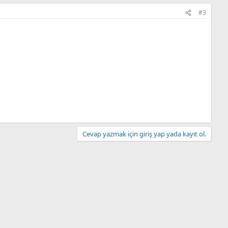
#3
Cevap yazmak için giriş yap yada kayıt ol.