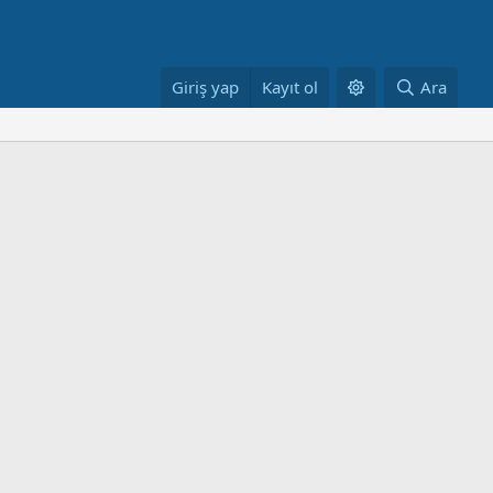
Giriş yap
Kayıt ol
Ara