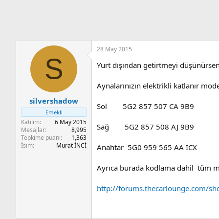
n
i
28 May 2015
S
Yurt dışından getirtmeyi düşünürseni
Aynalarınızın elektrikli katlanır mode
silvershadow
Sol 5G2 857 507 CA 9B9
Emekli
Katılım
6 May 2015
Sağ 5G2 857 508 AJ 9B9
Mesajlar
8,995
Tepkime puanı
1,363
İsim
Murat İNCİ
Anahtar 5G0 959 565 AA ICX
Ayrıca burada kodlama dahil tüm mo
http://forums.thecarlounge.com/sho