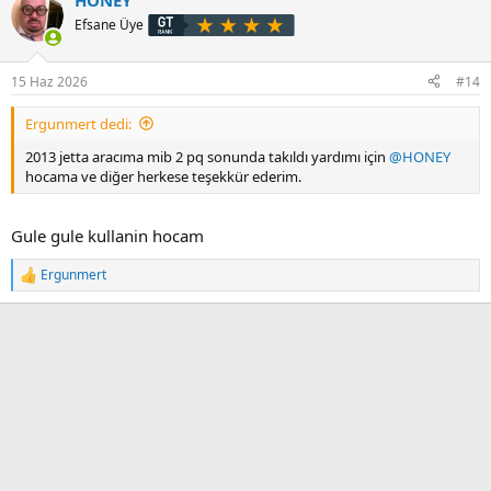
HONEY
k
i
Efsane Üye
l
e
r
15 Haz 2026
#14
:
Ergunmert dedi:
2013 jetta aracıma mib 2 pq sonunda takıldı yardımı için
@HONEY
hocama ve diğer herkese teşekkür ederim.
Gule gule kullanin hocam
Ergunmert
T
e
p
k
i
l
e
r
: