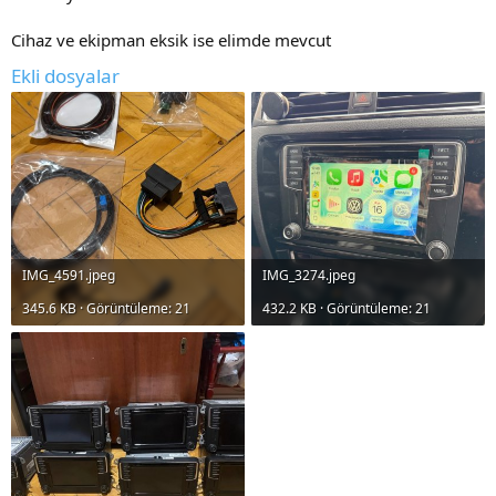
Cihaz ve ekipman eksik ise elimde mevcut
Ekli dosyalar
IMG_4591.jpeg
IMG_3274.jpeg
345.6 KB · Görüntüleme: 21
432.2 KB · Görüntüleme: 21