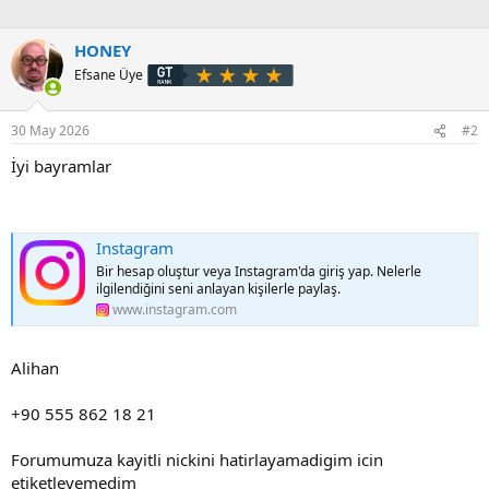
HONEY
Efsane Üye
30 May 2026
#2
İyi bayramlar
Instagram
Bir hesap oluştur veya Instagram'da giriş yap. Nelerle
ilgilendiğini seni anlayan kişilerle paylaş.
www.instagram.com
Alihan
+90 555 862 18 21
Forumumuza kayitli nickini hatirlayamadigim icin
etiketleyemedim