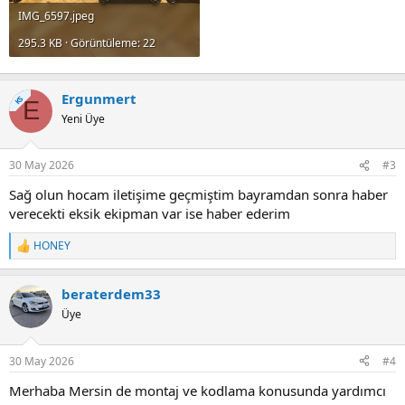
IMG_6597.jpeg
295.3 KB · Görüntüleme: 22
Ergunmert
KS
E
Yeni Üye
30 May 2026
#3
Sağ olun hocam iletişime geçmiştim bayramdan sonra haber
verecekti eksik ekipman var ise haber ederim
HONEY
T
e
p
beraterdem33
k
i
Üye
l
e
r
30 May 2026
#4
:
Merhaba Mersin de montaj ve kodlama konusunda yardımcı