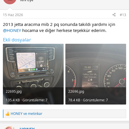
15 Haz 2026
#13
2013 jetta aracıma mib 2 pq sonunda takıldı yardımı için
@HONEY
hocama ve diğer herkese teşekkür ederim.
Ekli dosyalar
22695.jpg
22696.jpg
135.4 KB · Görüntüleme: 7
78.4 KB · Görüntüleme: 7
HONEY
ve
metinkar
T
e
p