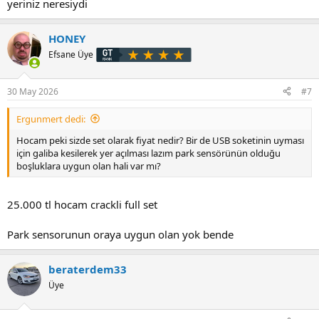
yeriniz neresiydi
HONEY
Efsane Üye
30 May 2026
#7
Ergunmert dedi:
Hocam peki sizde set olarak fiyat nedir? Bir de USB soketinin uyması
için galiba kesilerek yer açılması lazım park sensörünün olduğu
boşluklara uygun olan hali var mı?
25.000 tl hocam crackli full set
Park sensorunun oraya uygun olan yok bende
beraterdem33
Üye