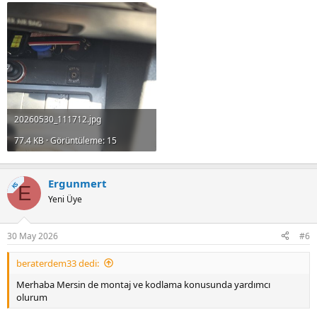
Cihaz ve ekipman eksik ise elimde mevcut
20260530_111712.jpg
77.4 KB · Görüntüleme: 15
Ergunmert
KS
E
Yeni Üye
30 May 2026
#6
beraterdem33 dedi:
Merhaba Mersin de montaj ve kodlama konusunda yardımcı
olurum