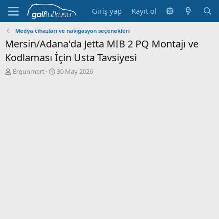
Giriş yap
Kayıt ol
Medya cihazları ve navigasyon seçenekleri
Mersin/Adana'da Jetta MIB 2 PQ Montajı ve
Kodlaması İçin Usta Tavsiyesi
K
B
Ergunmert
30 May 2026
o
a
n
ş
b
l
u
a
y
n
u
g
b
ı
a
ç
ş
t
l
a
a
r
t
i
a
h
n
i