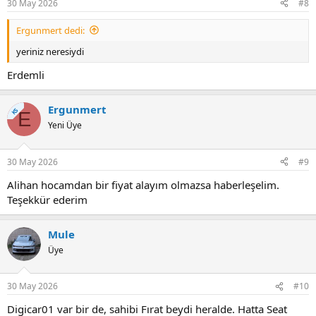
30 May 2026
#8
Ergunmert dedi:
yeriniz neresiydi
Erdemli
Ergunmert
KS
E
Yeni Üye
30 May 2026
#9
Alihan hocamdan bir fiyat alayım olmazsa haberleşelim.
Teşekkür ederim
Mule
Üye
30 May 2026
#10
Digicar01 var bir de, sahibi Fırat beydi heralde. Hatta Seat