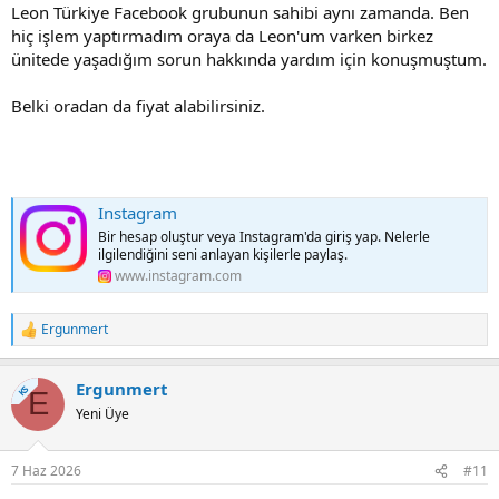
Leon Türkiye Facebook grubunun sahibi aynı zamanda. Ben
hiç işlem yaptırmadım oraya da Leon'um varken birkez
ünitede yaşadığım sorun hakkında yardım için konuşmuştum.
Belki oradan da fiyat alabilirsiniz.
Instagram
Bir hesap oluştur veya Instagram'da giriş yap. Nelerle
ilgilendiğini seni anlayan kişilerle paylaş.
www.instagram.com
Ergunmert
T
e
p
Ergunmert
k
KS
E
i
Yeni Üye
l
e
r
7 Haz 2026
#11
: