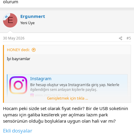
olurum
Ergunmert
KS
E
Yeni Üye
30 May 2026
#5
HONEY dedi:
İyi bayramlar
Instagram
Bir hesap oluştur veya Instagram'da giriş yap. Nelerle
ilgilendiğini seni anlayan kişilerle paylaş.
www.instagram.com
Genişletmek için tıkla ...
Hocam peki sizde set olarak fiyat nedir? Bir de USB soketinin
Alihan
uyması için galiba kesilerek yer açılması lazım park
sensörünün olduğu boşluklara uygun olan hali var mı?
+90 555 862 18 21
Ekli dosyalar
Forumumuza kayitli nickini hatirlayamadigim icin etiketleyemedim