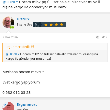
@HONEY
Hocam mib2 pq full set hala elinizde var mı ve il
dışına kargo ile gönderiyor musunuz?
HONEY
Efsane Üye
7 Haz 2026
#12
Ergunmert dedi:
@HONEY
Hocam mib2 pq full set hala elinizde var mı ve il dışına
kargo ile gönderiyor musunuz?
Merhaba hocam mevcut
Evet kargo yapiyorum
0 532 012 03 23
Ergunmert
KS
E
Yeni Üye