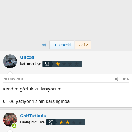
First
Önceki
2 of 2
UBC53
Katılımcı Üye
28 May 2026
#16
Kendim gözlük kullanıyorum
01.06 yazıyor 12 nin karşılığında
GolfTutkulu
Paylaşımcı Üye