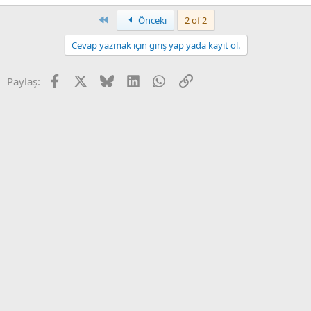
e
p
First
Önceki
2 of 2
k
i
Cevap yazmak için giriş yap yada kayıt ol.
l
e
r
Facebook
X
Bluesky
LinkedIn
WhatsApp
Link
Paylaş:
: