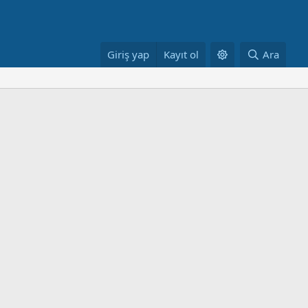
Giriş yap
Kayıt ol
Ara