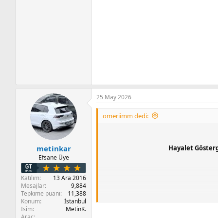
25 May 2026
omeriimm dedi:
Hayalet Gösterg
metinkar
Efsane Üye
Katılım
13 Ara 2016
Mesajlar
9,884
Tepkime puanı
11,388
Konum
İstanbul
İsim
MetinK.
Araç