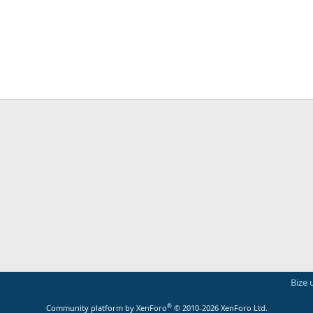
Bize 
®
Community platform by XenForo
© 2010-2026 XenForo Ltd.