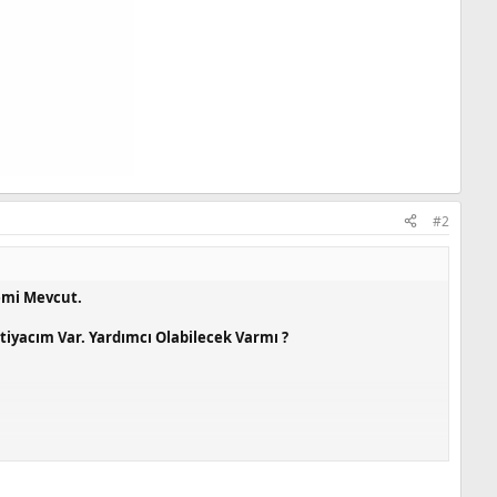
#2
emi Mevcut.
iyacım Var. Yardımcı Olabilecek Varmı ?