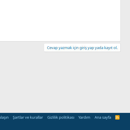
Cevap yazmak için giriş yap yada kayıt ol.
ulaşın
Şartlar ve kurallar
Gizlilik politikası
Yardım
Ana sayfa
R
S
S