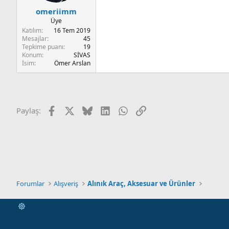
omeriimm
Üye
Katılım
16 Tem 2019
Mesajlar
45
Tepkime puanı
19
Konum
SİVAS
İsim
Ömer Arslan
Facebook
X
Bluesky
LinkedIn
WhatsApp
Link
Paylaş:
Forumlar
Alışveriş
Alınık Araç, Aksesuar ve Ürünler