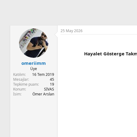
n
i
25 May 2026
Hayalet Gösterge Takm
omeriimm
Üye
Katılım
16 Tem 2019
Mesajlar
45
Tepkime puanı
19
Konum
SİVAS
İsim
Ömer Arslan