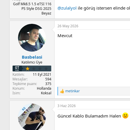
Golf Mk8.5 1.5 eTSI 116
@zulalyol
ile görüş istersen elinde ol
PS Style DSG 2025
Beyaz
26 May 2026
Mevcut
Basbelasi
Katılımcı Üye
Katılım
11 Eyl 2021
Mesajlar
594
Tepkime puanı
375
Konum
Hollanda
metinkar
T
İsim
Koksal
e
p
3 Haz 2026
k
KS
i
Güncel Kablo Bulamadım Halen
l
e
r
: