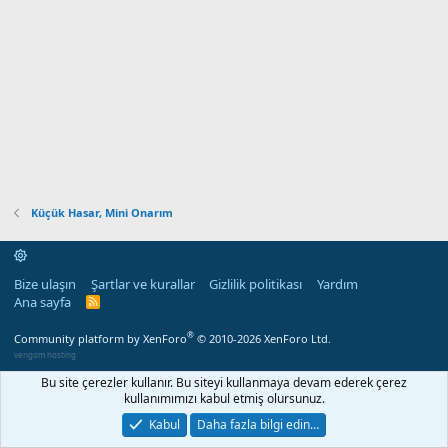
Küçük Hasar, Mini Onarım
Bize ulaşın
Şartlar ve kurallar
Gizlilik politikası
Yardım
Ana sayfa
R
S
S
®
Community platform by XenForo
© 2010-2026 XenForo Ltd.
verigom hosting
Bu site çerezler kullanır. Bu siteyi kullanmaya devam ederek çerez
kullanımımızı kabul etmiş olursunuz.
Kabul
Daha fazla bilgi edin…