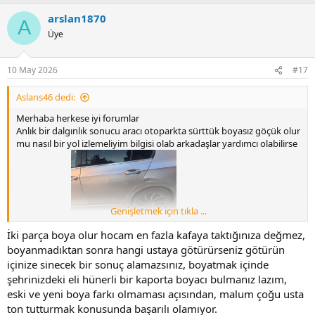
p
arslan1870
k
A
i
Üye
l
e
r
10 May 2026
#17
:
Aslans46 dedi:
Merhaba herkese iyi forumlar
Anlık bir dalgınlık sonucu aracı otoparkta sürttük boyasız göçük olur
mu nasıl bir yol izlemeliyim bilgisi olab arkadaşlar yardımcı olabilirse
Genişletmek için tıkla ...
çok sevinirim
İki parça boya olur hocam en fazla kafaya taktığınıza değmez,
boyanmadıktan sonra hangi ustaya götürürseniz götürün
içinize sinecek bir sonuç alamazsınız, boyatmak içinde
şehrinizdeki eli hünerli bir kaporta boyacı bulmanız lazım,
eski ve yeni boya farkı olmaması açısından, malum çoğu usta
ton tutturmak konusunda başarılı olamıyor.