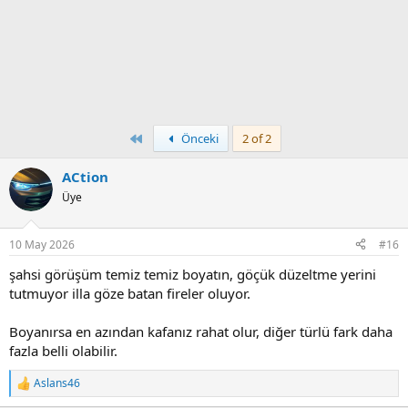
First
Önceki
2 of 2
ACtion
Üye
10 May 2026
#16
şahsi görüşüm temiz temiz boyatın, göçük düzeltme yerini
tutmuyor illa göze batan fireler oluyor.
Boyanırsa en azından kafanız rahat olur, diğer türlü fark daha
fazla belli olabilir.
Aslans46
T
e