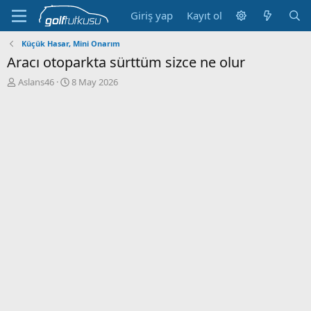
Giriş yap
Kayıt ol
Küçük Hasar, Mini Onarım
Aracı otoparkta sürttüm sizce ne olur
K
B
Aslans46
8 May 2026
o
a
n
ş
b
l
u
a
y
n
u
g
b
ı
a
ç
ş
t
l
a
a
r
t
i
a
h
n
i