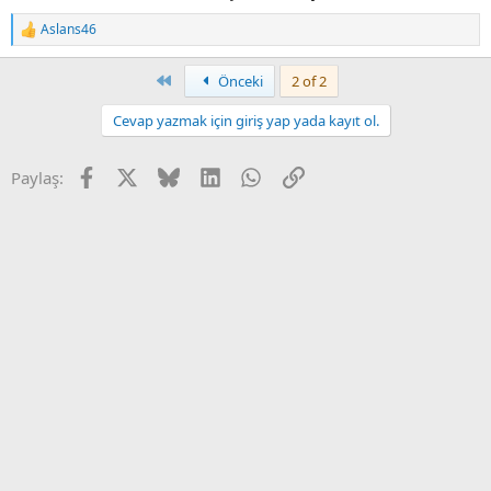
Aslans46
T
e
p
First
Önceki
2 of 2
k
i
Cevap yazmak için giriş yap yada kayıt ol.
l
e
r
Facebook
X
Bluesky
LinkedIn
WhatsApp
Link
Paylaş:
: