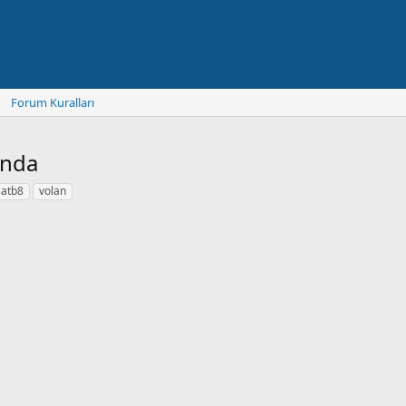
Forum Kuralları
ında
satb8
volan