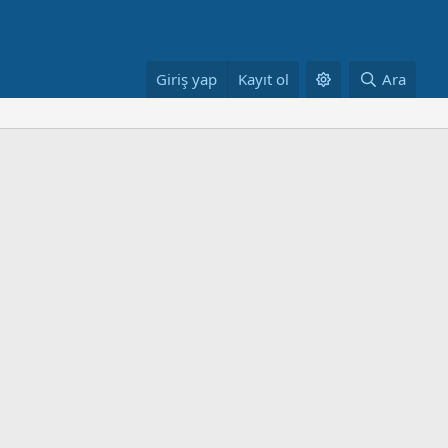
Giriş yap
Kayıt ol
Ara