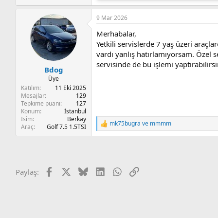
9 Mar 2026
Merhabalar,
Yetkili servislerde 7 yaş üzeri araçl
vardı yanlış hatırlamıyorsam. Özel se
servisinde de bu işlemi yaptırabilirsin
Bdog
Üye
Katılım
11 Eki 2025
Mesajlar
129
Tepkime puanı
127
Konum
İstanbul
İsim
Berkay
mk75bugra
ve
mmmm
T
Araç
Golf 7.5 1.5TSI
e
p
k
i
l
Facebook
X
Bluesky
LinkedIn
WhatsApp
Link
Paylaş:
e
r
: