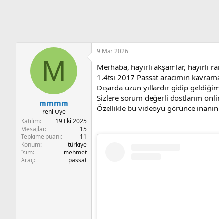
n
i
9 Mar 2026
M
Merhaba, hayırlı akşamlar, hayırlı r
1.4tsı 2017 Passat aracımın kavrama 
Dışarda uzun yıllardır gidip geldiğim
Sizlere sorum değerli dostlarım onlin
mmmm
Özellikle bu videoyu görünce inanın
Yeni Üye
Katılım
19 Eki 2025
Mesajlar
15
Tepkime puanı
11
Konum
türkiye
İsim
mehmet
Araç
passat