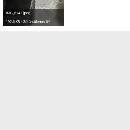
IMG_6142.jpeg
192.6 KB · Görüntüleme: 64