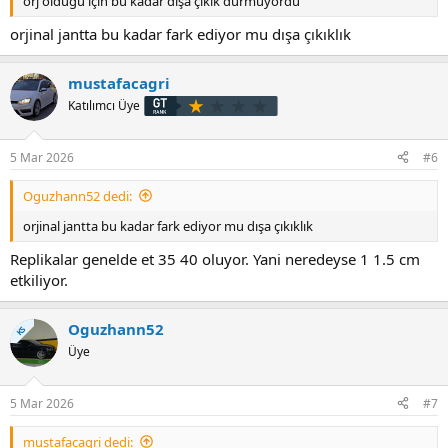
orj olduğu için bu kadar dışa çıkık durmuyordu
orjinal jantta bu kadar fark ediyor mu dışa çıkıklık
mustafacagri
Katılımcı Üye
5 Mar 2026
#6
Oguzhann52 dedi:
orjinal jantta bu kadar fark ediyor mu dışa çıkıklık
Replikalar genelde et 35 40 oluyor. Yani neredeyse 1 1.5 cm
etkiliyor.
Oguzhann52
KS
Üye
5 Mar 2026
#7
mustafacagri dedi: