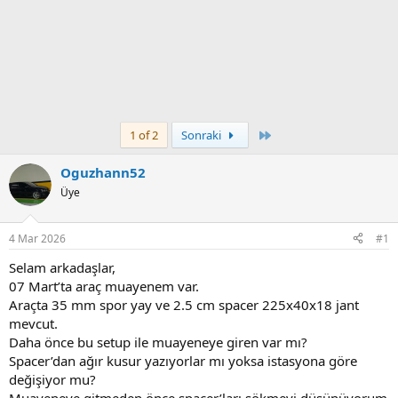
Son
1 of 2
Sonraki
Oguzhann52
Üye
4 Mar 2026
#1
Selam arkadaşlar,
07 Mart’ta araç muayenem var.
Araçta 35 mm spor yay ve 2.5 cm spacer 225x40x18 jant
mevcut.
Daha önce bu setup ile muayeneye giren var mı?
Spacer’dan ağır kusur yazıyorlar mı yoksa istasyona göre
değişiyor mu?
Muayeneye gitmeden önce spacer’ları sökmeyi düşünüyorum