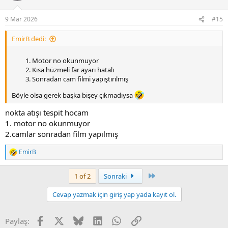
9 Mar 2026
#15
EmirB dedi:
Motor no okunmuyor
Kısa hüzmeli far ayarı hatalı
Sonradan cam filmi yapıştırılmış
Böyle olsa gerek başka bişey çıkmadıysa
nokta atışı tespit hocam
1. motor no okunmuyor
2.camlar sonradan film yapılmış
EmirB
T
e
p
Son
1 of 2
Sonraki
k
i
Cevap yazmak için giriş yap yada kayıt ol.
l
e
r
Facebook
X
Bluesky
LinkedIn
WhatsApp
Link
Paylaş:
: