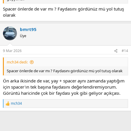
Spacer önlerde de var mı ? Faydasını gördünüz mü yol tutuş
olarak
bmrt95
Üye
9 Mar 2026
#14
mch34 dedi:
Spacer önlerde de var mı ? Faydasını gördünüz mü yol tutuş olarak
Ön arka ikisinde de var, yay + spacer aynı zamanda yaptığım
için spacer'ın tek başına faydasını değerlendiremiyorum.
Görüntü haricinde çok bir faydası yok gibi geliyor açıkçası.
mch34
T
e
p
k
i
l