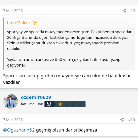
7 Mar 2026
#9
bmrt95 dedi:
spor yay ve spacerla muayeneden geçmiştim. Fakat benim spacerlar
20'lik jantlarımda dijon, lastikler çamurluğu tam hizasında duruyor.
Sizin lastikler çamurluktan çıkık duruyor, muayenede problem
olabilir.
Yaylar için aracın arkası ve önü yere çok yakın hafif kusur yazıp
geçiyorlar.
Spacer ları söküp girdim muayeneye cam filmine hafif kusur
yazdılar
ozdemir0629
Katılımcı Üye
7 Mar 2026
#10
@Oguzhann52
geçmiş olsun darısı başımıza