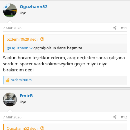
Oguzhann52
KS
Üye
7 Mar 2026
#11
ozdemir0629 dedi:
@Oguzhann52
geçmiş olsun darısı başımıza
Saolun hocam teşekkür ederim, araç geçtikten sonra çalışana
sordum spacer vardı sökmeseydim geçer miydi diye
bırakırdım dedi
ozdemir0629
T
e
p
EmirB
k
i
Üye
l
e
r
7 Mar 2026
#12
:
Oguzhann52 dedi: