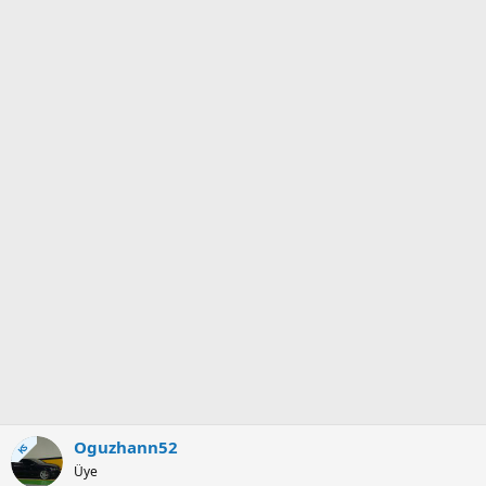
e
r
:
Oguzhann52
KS
Üye