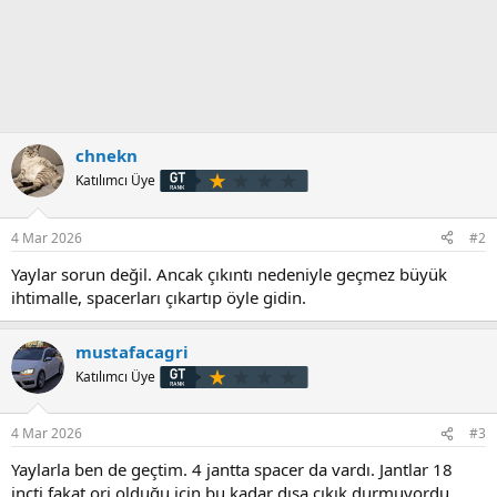
chnekn
Katılımcı Üye
4 Mar 2026
#2
Yaylar sorun değil. Ancak çıkıntı nedeniyle geçmez büyük
ihtimalle, spacerları çıkartıp öyle gidin.
mustafacagri
Katılımcı Üye
4 Mar 2026
#3
Yaylarla ben de geçtim. 4 jantta spacer da vardı. Jantlar 18
inçti fakat orj olduğu için bu kadar dışa çıkık durmuyordu