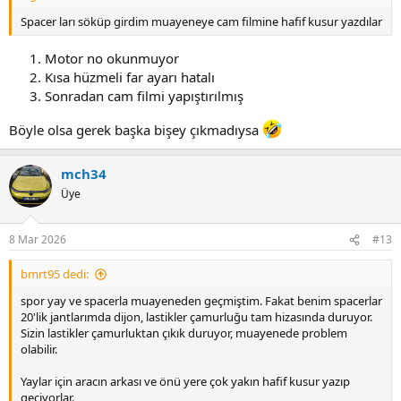
Spacer ları söküp girdim muayeneye cam filmine hafif kusur yazdılar
Motor no okunmuyor
Kısa hüzmeli far ayarı hatalı
Sonradan cam filmi yapıştırılmış
Böyle olsa gerek başka bişey çıkmadıysa
mch34
Üye
8 Mar 2026
#13
bmrt95 dedi:
spor yay ve spacerla muayeneden geçmiştim. Fakat benim spacerlar
20'lik jantlarımda dijon, lastikler çamurluğu tam hizasında duruyor.
Sizin lastikler çamurluktan çıkık duruyor, muayenede problem
olabilir.
Yaylar için aracın arkası ve önü yere çok yakın hafif kusur yazıp
geçiyorlar.