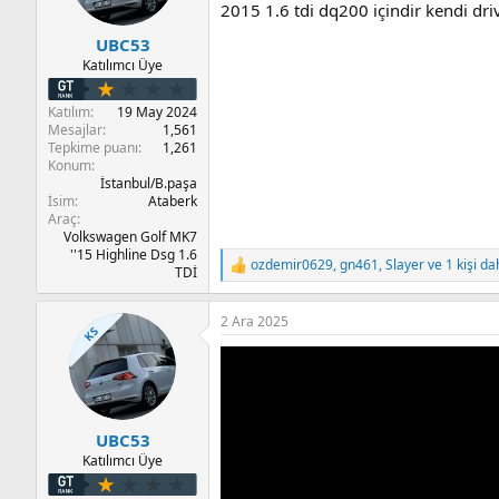
2015 1.6 tdi dq200 içindir kendi dr
UBC53
Katılımcı Üye
Katılım
19 May 2024
Mesajlar
1,561
Tepkime puanı
1,261
Konum
İstanbul/B.paşa
İsim
Ataberk
Araç
Volkswagen Golf MK7
''15 Highline Dsg 1.6
ozdemir0629
,
gn461
,
Slayer
ve 1 kişi da
T
TDİ
e
p
2 Ara 2025
k
KS
i
l
e
r
:
UBC53
Katılımcı Üye