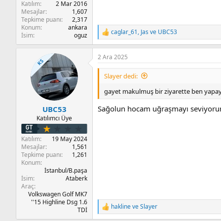
Katılım
2 Mar 2016
Mesajlar
1,607
Tepkime puanı
2,317
Konum
ankara
caglar_61
,
Jas
ve
UBC53
T
İsim
oguz
e
p
2 Ara 2025
k
KS
i
l
Slayer dedi:
e
r
gayet makulmuş bir ziyarette ben yapay
:
Sağolun hocam uğraşmayı seviyor
UBC53
Katılımcı Üye
Katılım
19 May 2024
Mesajlar
1,561
Tepkime puanı
1,261
Konum
İstanbul/B.paşa
İsim
Ataberk
Araç
Volkswagen Golf MK7
''15 Highline Dsg 1.6
hakline
ve
Slayer
T
TDİ
e