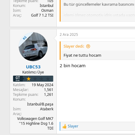
Tepkime puanı
105
Bu tür güncellemeler kavrama basıncını v
Konum
İstanbul
İsim
Osman
işlemi ölmez otomotiv idris ustada yapt
Araç
Golf 7 1.2 TSI
normalde güncelleme sonrası temel ayar 
hantal hissetirdi.
2 Ara 2025
KS
3 gün o şekilde kullandım bu gün daha d
Slayer dedi:
şu an araba çok daha akıcı ve rahat gidi
Fiyat ne tuttu hocam
oldu şanzımanın tepkileri vs daha stabil h
2 bin hocam
UBC53
Katılımcı Üye
Önemli not: temel ayar için kavramanızın
Katılım
19 May 2024
Mesajlar
1,561
elimde bahse konu güncelleme dosyalar
Tepkime puanı
1,261
ben son sürüm olsun diye 1005 i yüklett
Konum
İstanbul/B.paşa
İsim
Ataberk
Araç
Volkswagen Golf MK7
''15 Highline Dsg 1.6
Slayer
T
TDİ
e