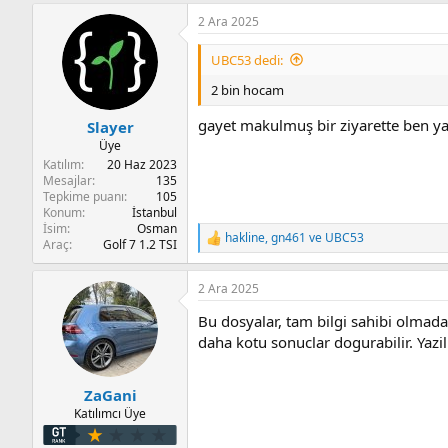
p
2 Ara 2025
k
i
l
UBC53 dedi:
e
r
2 bin hocam
:
gayet makulmuş bir ziyarette ben y
Slayer
Üye
Katılım
20 Haz 2023
Mesajlar
135
Tepkime puanı
105
Konum
İstanbul
İsim
Osman
hakline
,
gn461
ve
UBC53
T
Araç
Golf 7 1.2 TSI
e
p
2 Ara 2025
k
i
Bu dosyalar, tam bilgi sahibi olmad
l
e
daha kotu sonuclar dogurabilir. Ya
r
:
ZaGani
Katılımcı Üye