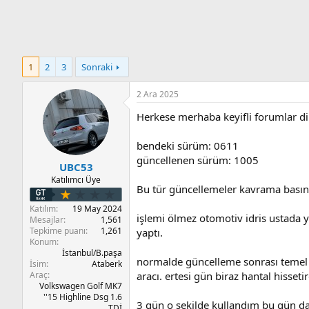
n
i
1
2
3
Sonraki
2 Ara 2025
Herkese merhaba keyifli forumlar d
bendeki sürüm: 0611
güncellenen sürüm: 1005
UBC53
Katılımcı Üye
Bu tür güncellemeler kavrama basıncı
Katılım
19 May 2024
işlemi ölmez otomotiv idris ustada 
Mesajlar
1,561
Tepkime puanı
1,261
yaptı.
Konum
İstanbul/B.paşa
normalde güncelleme sonrası temel a
İsim
Ataberk
aracı. ertesi gün biraz hantal hissetir
Araç
Volkswagen Golf MK7
''15 Highline Dsg 1.6
3 gün o şekilde kullandım bu gün da
TDİ