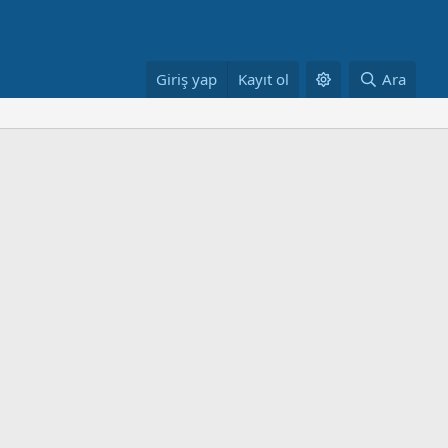
Giriş yap
Kayıt ol
Ara