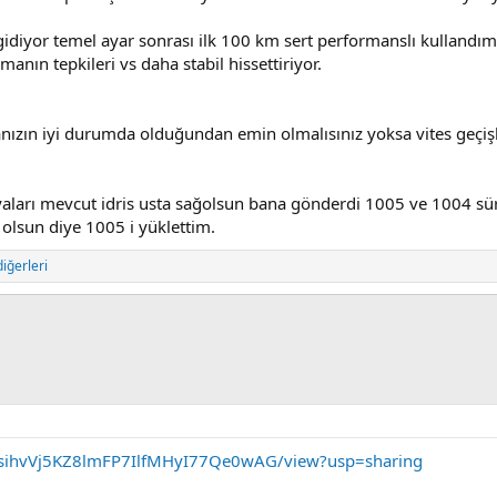
gidiyor temel ayar sonrası ilk 100 km sert performanslı kullandım.
manın tepkileri vs daha stabil hissettiriyor.
ızın iyi durumda olduğundan emin olmalısınız yoksa vites geçişle
aları mevcut idris usta sağolsun bana gönderdi 1005 ve 1004 s
olsun diye 1005 i yüklettim.
iğerleri
188sihvVj5KZ8lmFP7IlfMHyI77Qe0wAG/view?usp=sharing