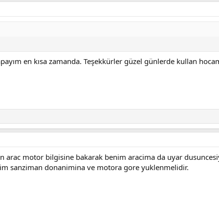
apayım en kısa zamanda. Teşekkürler güzel günlerde kullan hoca
an arac motor bilgisine bakarak benim aracima da uyar dusuncesi
zilim sanziman donanimina ve motora gore yuklenmelidir.