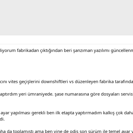
iliyorum fabrikadan çıktığından beri şanzıman yazılımı güncelle
nı vites geçişlerini downshiftleri vs düzenleyen fabrika tarafında
yaptırdım yeri ümraniyede. şase numarasına göre dosyaları servis
yar yapılması gerekli ben ilk etapta yaptırmadım kalkış çok dah
di.
ha da toplamıştı ama ben yine de odis son sürüm ile temel ayar 