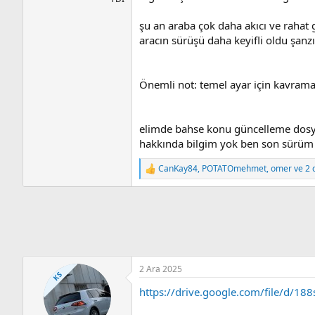
şu an araba çok daha akıcı ve rahat 
aracın sürüşü daha keyifli oldu şanzı
Önemli not: temel ayar için kavraman
elimde bahse konu güncelleme dosy
hakkında bilgim yok ben son sürüm 
CanKay84
,
POTATOmehmet
,
omer
ve 2 d
T
e
p
k
i
l
e
r
:
2 Ara 2025
KS
https://drive.google.com/file/d/