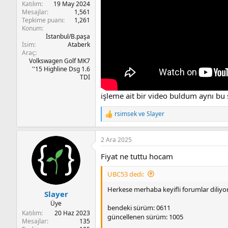
Katılım
19 May 2024
Mesajlar
1,561
Tepkime puanı
1,261
Konum
İstanbul/B.paşa
İsim
Ataberk
Araç
Volkswagen Golf MK7
''15 Highline Dsg 1.6
TDİ
işleme ait bir video buldum aynı bu 
rsimsek
ve
Slayer
T
e
p
2 Ara 2025
k
i
Fiyat ne tuttu hocam
l
e
UBC53 dedi:
r
:
Herkese merhaba keyifli forumlar diliy
Slayer
Üye
bendeki sürüm: 0611
Katılım
20 Haz 2023
güncellenen sürüm: 1005
Mesajlar
135