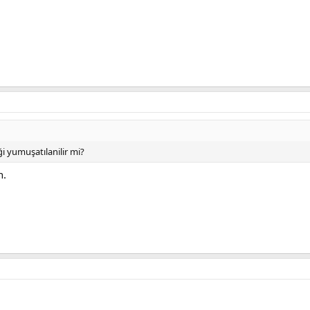
ği yumuşatılanilir mi?
n.