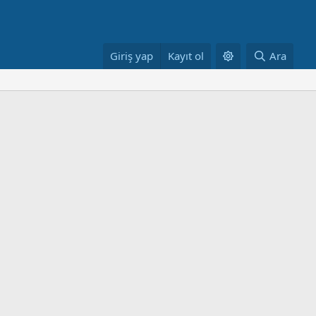
Giriş yap
Kayıt ol
Ara