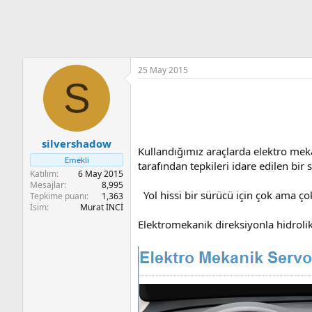
n
i
25 May 2015
S
silvershadow
Kullandığımız araçlarda elektro meka
Emekli
tarafından tepkileri idare edilen bir 
Katılım
6 May 2015
Mesajlar
8,995
Yol hissi bir sürücü için çok ama ço
Tepkime puanı
1,363
İsim
Murat İNCİ
Elektromekanik direksiyonla hidrolik