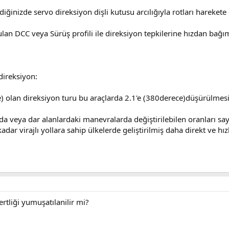
ğinizde servo direksiyon dişli kutusu arcılığıyla rotları harekete g
n DCC veya Sürüş profili ile direksiyon tepkilerine hızdan bağım
direksiyon:
e) olan direksiyon turu bu araçlarda 2.1'e (380derece)düşürülme
a veya dar alanlardaki manevralarda değiştirilebilen oranları sa
 virajlı yollara sahip ülkelerde geliştirilmiş daha direkt ve hız
rtliği yumuşatılanilir mi?