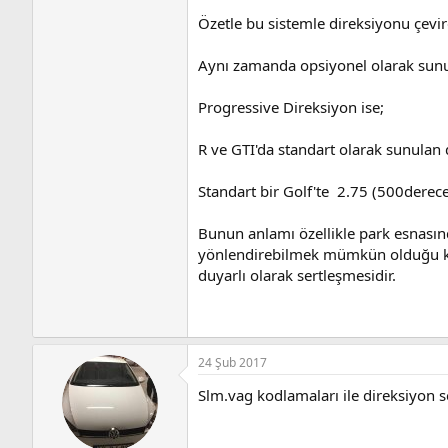
Özetle bu sistemle direksiyonu çevirdi
Aynı zamanda opsiyonel olarak sunula
Progressive Direksiyon ise;
R ve GTI'da standart olarak sunulan 
Standart bir Golf'te 2.75 (500derec
Bunun anlamı özellikle park esnasınd
yönlendirebilmek mümkün olduğu kadar
duyarlı olarak sertleşmesidir.
24 Şub 2017
Slm.vag kodlamaları ile direksiyon se