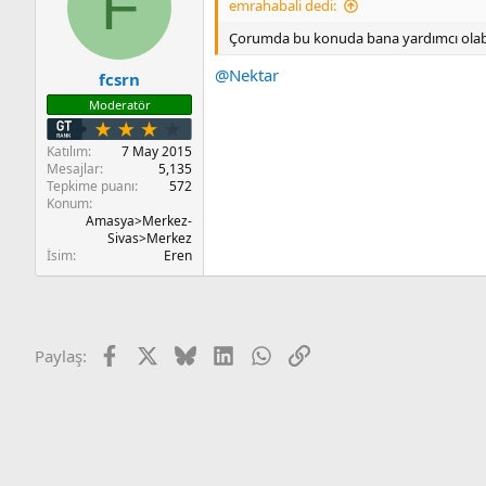
F
emrahabali dedi:
Çorumda bu konuda bana yardımcı olabi
@Nektar
fcsrn
Moderatör
Katılım
7 May 2015
Mesajlar
5,135
Tepkime puanı
572
Konum
Amasya>Merkez-
Sivas>Merkez
İsim
Eren
Facebook
X
Bluesky
LinkedIn
WhatsApp
Link
Paylaş: