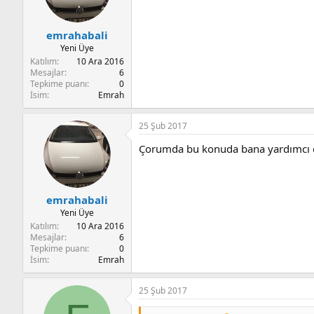
emrahabali
Yeni Üye
Katılım
10 Ara 2016
Mesajlar
6
Tepkime puanı
0
İsim
Emrah
25 Şub 2017
Çorumda bu konuda bana yardımcı o
emrahabali
Yeni Üye
Katılım
10 Ara 2016
Mesajlar
6
Tepkime puanı
0
İsim
Emrah
25 Şub 2017