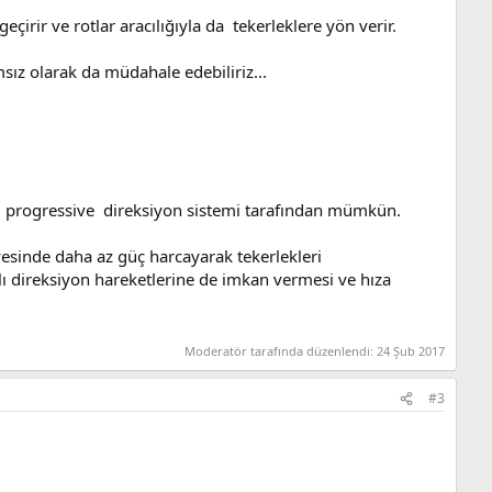
eçirir ve rotlar aracılığıyla da tekerleklere yön verir.
sız olarak da müdahale edebiliriz...
si progressive direksiyon sistemi tarafından mümkün.
yesinde daha az güç harcayarak tekerlekleri
lı direksiyon hareketlerine de imkan vermesi ve hıza
Moderatör tarafında düzenlendi:
24 Şub 2017
#3