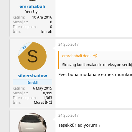
emrahabali
Yeni Üye
Katılım
10 Ara 2016
Mesajlar
6
Tepkime puanı
0
İsim
Emrah
24 Şub 2017
KS
S
emrahabali dedi:
Slm.vag kodlamaları ile direksiyon sertli
Evet buna müdahale etmek mümkü
silvershadow
Emekli
Katılım
6 May 2015
Mesajlar
8,995
Tepkime puanı
1,363
İsim
Murat İNCİ
24 Şub 2017
Teşekkür ediyorum ?