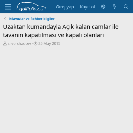
Giriş yap
Kayıt ol
Kılavuzlar ve Rehber bilgiler
Uzaktan kumandayla Açık kalan camlar ile
tavanın kapatılması ve kapalı olanları
K
B
silvershadow
25 May 2015
o
a
n
ş
b
l
u
a
y
n
u
g
b
ı
a
ç
ş
t
l
a
a
r
t
i
a
h
n
i