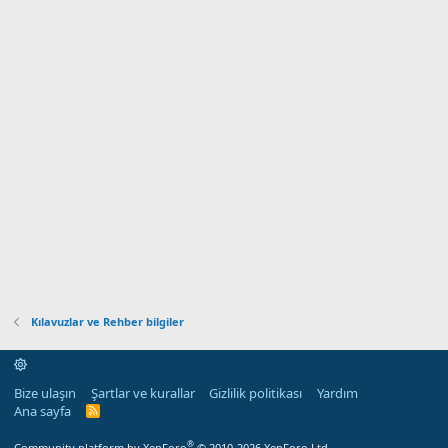
Kılavuzlar ve Rehber bilgiler
Bize ulaşın
Şartlar ve kurallar
Gizlilik politikası
Yardım
Ana sayfa
R
S
S
®
Community platform by XenForo
© 2010-2026 XenForo Ltd.