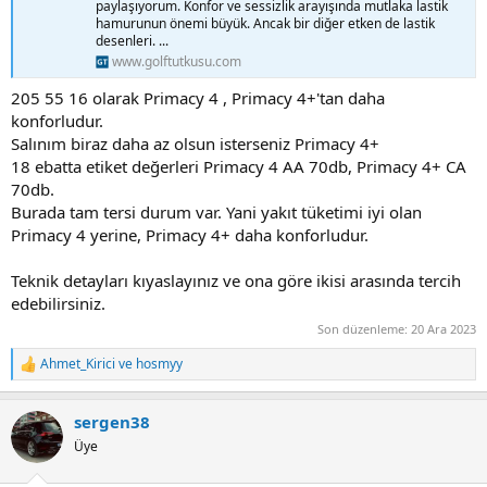
paylaşıyorum. Konfor ve sessizlik arayışında mutlaka lastik
hamurunun önemi büyük. Ancak bir diğer etken de lastik
desenleri. ...
www.golftutkusu.com
205 55 16 olarak Primacy 4 , Primacy 4+'tan daha
konforludur.
Salınım biraz daha az olsun isterseniz Primacy 4+
18 ebatta etiket değerleri Primacy 4 AA 70db, Primacy 4+ CA
70db.
Burada tam tersi durum var. Yani yakıt tüketimi iyi olan
Primacy 4 yerine, Primacy 4+ daha konforludur.
Teknik detayları kıyaslayınız ve ona göre ikisi arasında tercih
edebilirsiniz.
Son düzenleme:
20 Ara 2023
Ahmet_Kirici
ve
hosmyy
T
e
p
sergen38
k
i
Üye
l
e