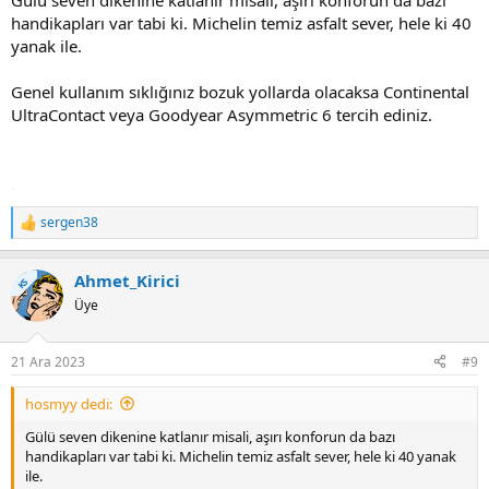
Gülü seven dikenine katlanır misali, aşırı konforun da bazı
handikapları var tabi ki. Michelin temiz asfalt sever, hele ki 40
yanak ile.
Genel kullanım sıklığınız bozuk yollarda olacaksa Continental
UltraContact veya Goodyear Asymmetric 6 tercih ediniz.
.
sergen38
T
e
p
Ahmet_Kirici
k
KS
i
Üye
l
e
r
21 Ara 2023
#9
:
hosmyy dedi:
Gülü seven dikenine katlanır misali, aşırı konforun da bazı
handikapları var tabi ki. Michelin temiz asfalt sever, hele ki 40 yanak
ile.