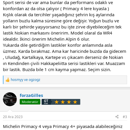
Sport serisi de var ama bunlar da performans odaklı ve
konfordan az da olsa çalıyor ( Primacy 4 lere kıyasla )
Kışlık olarak da tercihler yaşadığınız şehrin kış aylarında
yolların buzlu kalma süresine göre değişir. Yoğun buzlu ve
karlı bir şehirde yaşıyorsanız bu işte zirve diyebileceğim tek
lastik Nokian markasını öneririm. Model olaral da WR4
idealdir. İkinci önerim Michelin Alpin 6 olur.
Yukarda dile getirdiğim lastikler konfor anlamında asla
üzmez. Karda bırakmaz. Ama kar haricinde buzda da gidecem
, Uludağ, Kartalkaya, Kartepe vs çıkacam derseniz de Nokian
ın Kendinden çivili Hakkapeliitta serisi lastikleri var. Muazzam
bir lastik. Buzda bile 1 cm kayma yapmaz. Seçim sizin.
hosmyy
ve
ogzogz
T
e
p
forzaGilles
k
i
Moderatör
l
e
r
20 Ara 2023
#3
:
Michelin Primacy 4 veya Primacy 4+ piyasada alabileceğiniz