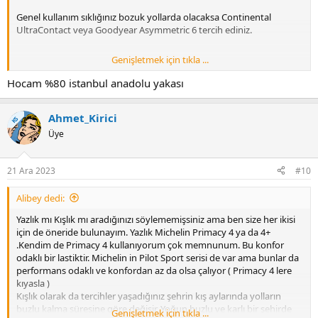
Genel kullanım sıklığınız bozuk yollarda olacaksa Continental
UltraContact veya Goodyear Asymmetric 6 tercih ediniz.
Genişletmek için tıkla ...
.
Hocam %80 istanbul anadolu yakası
Ahmet_Kirici
KS
Üye
21 Ara 2023
#10
Alibey dedi:
Yazlık mı Kışlık mı aradığınızı söylememişsiniz ama ben size her ikisi
için de öneride bulunayım. Yazlık Michelin Primacy 4 ya da 4+
.Kendim de Primacy 4 kullanıyorum çok memnunum. Bu konfor
odaklı bir lastiktir. Michelin in Pilot Sport serisi de var ama bunlar da
performans odaklı ve konfordan az da olsa çalıyor ( Primacy 4 lere
kıyasla )
Kışlık olarak da tercihler yaşadığınız şehrin kış aylarında yolların
buzlu kalma süresine göre değişir. Yoğun buzlu ve karlı bir şehirde
Genişletmek için tıkla ...