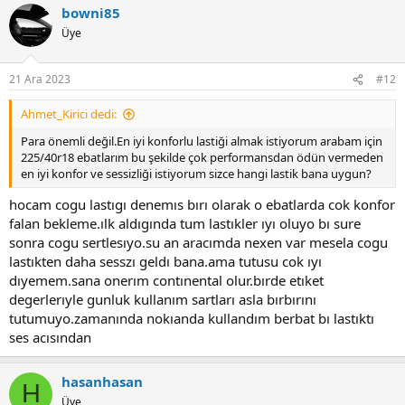
bowni85
Üye
21 Ara 2023
#12
Ahmet_Kirici dedi:
Para önemli değil.En iyi konforlu lastiği almak istiyorum arabam için
225/40r18 ebatlarım bu şekilde çok performansdan ödün vermeden
en iyi konfor ve sessizliği istiyorum sizce hangi lastik bana uygun?
hocam cogu lastıgı denemıs bırı olarak o ebatlarda cok konfor
falan bekleme.ılk aldıgında tum lastıkler ıyı oluyo bı sure
sonra cogu sertlesıyo.su an aracımda nexen var mesela cogu
lastıkten daha sesszı geldı bana.ama tutusu cok ıyı
dıyemem.sana onerım contınental olur.bırde etıket
degerlerıyle gunluk kullanım sartları asla bırbırını
tutumuyo.zamanında nokıanda kullandım berbat bı lastıktı
ses acısından
hasanhasan
H
Üye