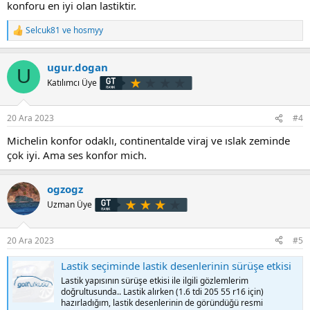
konforu en iyi olan lastiktir.
Selcuk81
ve
hosmyy
T
e
p
ugur.dogan
k
U
i
Katılımcı Üye
l
e
r
20 Ara 2023
#4
:
Michelin konfor odaklı, continentalde viraj ve ıslak zeminde
çok iyi. Ama ses konfor mich.
ogzogz
Uzman Üye
20 Ara 2023
#5
Lastik seçiminde lastik desenlerinin sürüşe etkisi
Lastik yapısının sürüşe etkisi ile ilgili gözlemlerim
doğrultusunda.. Lastik alırken (1.6 tdi 205 55 r16 için)
hazırladığım, lastik desenlerinin de göründüğü resmi