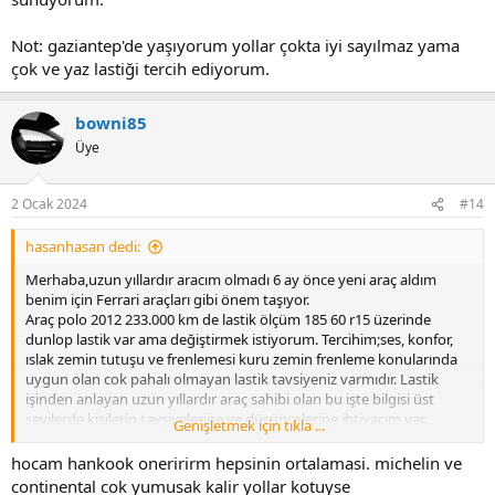
Not: gaziantep'de yaşıyorum yollar çokta iyi sayılmaz yama
çok ve yaz lastiği tercih ediyorum.
bowni85
Üye
2 Ocak 2024
#14
hasanhasan dedi:
Merhaba,uzun yıllardır aracım olmadı 6 ay önce yeni araç aldım
benim için Ferrari araçları gibi önem taşıyor.
Araç polo 2012 233.000 km de lastik ölçüm 185 60 r15 üzerinde
dunlop lastik var ama değiştirmek istiyorum. Tercihim;ses, konfor,
ıslak zemin tutuşu ve frenlemesi kuru zemin frenleme konularında
uygun olan cok pahalı olmayan lastik tavsiyeniz varmıdır. Lastik
işinden anlayan uzun yıllardır araç sahibi olan bu işte bilgisi üst
sevilerde kişilerin tavsiyelerine ve düşüncelerine ihtiyacım var.
Genişletmek için tıkla ...
Saygılar sunuyorum.
hocam hankook oneririrm hepsinin ortalamasi. michelin ve
Not: gaziantep'de yaşıyorum yollar çokta iyi sayılmaz yama çok ve
continental cok yumusak kalir yollar kotuyse