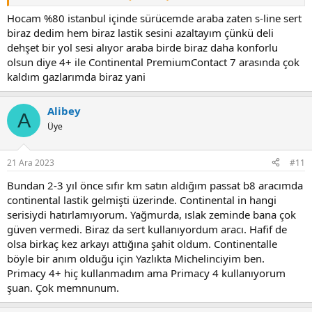
yaşıyorsanız bu işte zirve diyebileceğim tek lastik Nokian markasını
öneririm. Model olaral da WR4 idealdir. İkinci önerim Michelin Alpin 6
Hocam %80 istanbul içinde sürücemde araba zaten s-line sert
olur.
biraz dedim hem biraz lastik sesini azaltayım çünkü deli
Yukarda dile getirdiğim lastikler konfor anlamında asla üzmez.
dehşet bir yol sesi alıyor araba birde biraz daha konforlu
Karda bırakmaz. Ama kar haricinde buzda da gidecem , Uludağ,
olsun diye 4+ ile Continental PremiumContact 7 arasında çok
Kartalkaya, Kartepe vs çıkacam derseniz de Nokian ın Kendinden
kaldım gazlarımda biraz yani
çivili Hakkapeliitta serisi lastikleri var. Muazzam bir lastik. Buzda bile
1 cm kayma yapmaz. Seçim sizin.
Alibey
A
Üye
21 Ara 2023
#11
Bundan 2-3 yıl önce sıfır km satın aldığım passat b8 aracımda
continental lastik gelmişti üzerinde. Continental in hangi
serisiydi hatırlamıyorum. Yağmurda, ıslak zeminde bana çok
güven vermedi. Biraz da sert kullanıyordum aracı. Hafif de
olsa birkaç kez arkayı attığına şahit oldum. Continentalle
böyle bir anım olduğu için Yazlıkta Michelinciyim ben.
Primacy 4+ hiç kullanmadım ama Primacy 4 kullanıyorum
şuan. Çok memnunum.