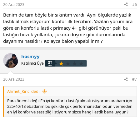
r
20 Ara 2023
#6
:
Benim de tam böyle bir sıkıntım vardı. Aynı ölçülerde yazlık
lastik almak istiyorum konfor ilk tercihim. Yazılan yorumlara
göre en konforlu lastik primacy 4+ gibi görünüyor peki bu
lastiğin bozuk yollarda, çukura düşme gibi durumlarında
dayanımı nasıldır? Kolayca balon yapabilir mi?
hosmyy
Katılımcı Üye
20 Ara 2023
#7
Ahmet_Kirici dedi:
Para önemli değil.En iyi konforlu lastiği almak istiyorum arabam için
225/40r18 ebatlarım bu şekilde çok performansdan ödün vermeden
en iyi konfor ve sessizliği istiyorum sizce hangi lastik bana uygun?