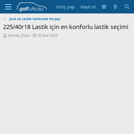
Giriş yap
Kayıt ol
Jant ve Lastik hakkında herşey
225/40r18 Lastik için en konforlu lastik seçimi
K
B
Ahmet_Kirici
20 Ara 2023
o
a
n
ş
b
l
u
a
y
n
u
g
b
ı
a
ç
ş
t
l
a
a
r
t
i
a
h
n
i