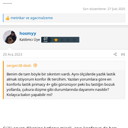
........
Son düzenleme:
27 Şub 2025
metinkar
ve
agacmalzeme
T
e
p
hosmyy
k
i
Katılımcı Üye
l
e
r
20 Ara 2023
#8
:
sergen38 dedi:
Benim de tam böyle bir sıkıntım vardı. Aynı ölçülerde yazlık lastik
almak istiyorum konfor ilk tercihim. Yazılan yorumlara göre en
konforlu lastik primacy 4+ gibi görünüyor peki bu lastiğin bozuk
yollarda, çukura düşme gibi durumlarında dayanımı nasıldır?
Kolayca balon yapabilir mi?