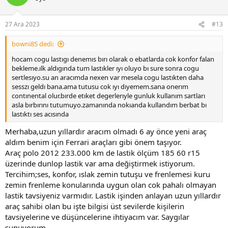
27 Ara 2023
#13
bowni85 dedi:
hocam cogu lastıgı denemıs bırı olarak o ebatlarda cok konfor falan
bekleme.ılk aldıgında tum lastıkler ıyı oluyo bı sure sonra cogu
sertlesıyo.su an aracımda nexen var mesela cogu lastıkten daha
sesszı geldı bana.ama tutusu cok ıyı dıyemem.sana onerım
contınental olur.bırde etıket degerlerıyle gunluk kullanım sartları
asla bırbırını tutumuyo.zamanında nokıanda kullandım berbat bı
lastıktı ses acısında
Merhaba,uzun yıllardır aracım olmadı 6 ay önce yeni araç
aldım benim için Ferrari araçları gibi önem taşıyor.
Araç polo 2012 233.000 km de lastik ölçüm 185 60 r15
üzerinde dunlop lastik var ama değiştirmek istiyorum.
Tercihim;ses, konfor, ıslak zemin tutuşu ve frenlemesi kuru
zemin frenleme konularında uygun olan cok pahalı olmayan
lastik tavsiyeniz varmıdır. Lastik işinden anlayan uzun yıllardır
araç sahibi olan bu işte bilgisi üst sevilerde kişilerin
tavsiyelerine ve düşüncelerine ihtiyacım var. Saygılar
sunuyorum.