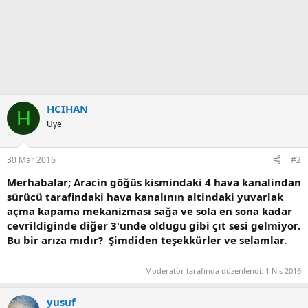
HCIHAN
H
Üye
30 Mar 2016
#2
Merhabalar; Aracin göğüs kismindaki 4 hava kanalindan
sürücü tarafindaki hava kanalının altindaki yuvarlak
açma kapama mekanizması sağa ve sola en sona kadar
cevrildiginde diğer 3'unde oldugu gibi çıt sesi gelmiyor.
Bu bir arıza mıdır? Şimdiden teşekkürler ve selamlar.
Moderatör tarafında düzenlendi:
1 Nis 2016
yusuf