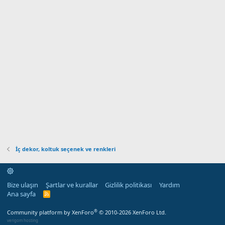
İç dekor, koltuk seçenek ve renkleri
Bize ulaşın
Şartlar ve kurallar
Gizlilik politikası
Yardım
Ana sayfa
R
S
S
®
Community platform by XenForo
© 2010-2026 XenForo Ltd.
verigom hosting