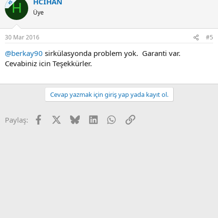
HCIHAN
KS
H
Üye
30 Mar 2016
#5
@berkay90
sirkülasyonda problem yok. Garanti var.
Cevabiniz icin Teşekkürler.
Cevap yazmak için giriş yap yada kayıt ol.
Facebook
X
Bluesky
LinkedIn
WhatsApp
Link
Paylaş: