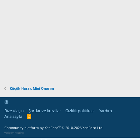
Küçük Hasar, Mini Onarım
Bize ulaşın
Şartlar ve kurallar
Gizlilik politikası
Yardım
Ana sayfa
R
S
S
®
Community platform by XenForo
© 2010-2026 XenForo Ltd.
verigom hosting