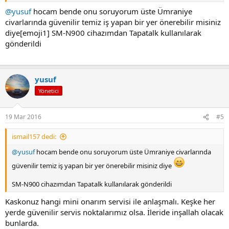
@yusuf
hocam bende onu soruyorum üste Ümraniye
civarlarında güvenilir temiz iş yapan bir yer önerebilir misiniz
diye[emoji1] SM-N900 cihazımdan Tapatalk kullanılarak
gönderildi
yusuf
Yönetici
19 Mar 2016
#5
ismail157 dedi:
@yusuf
hocam bende onu soruyorum üste Ümraniye civarlarında
güvenilir temiz iş yapan bir yer önerebilir misiniz diye
SM-N900 cihazımdan Tapatalk kullanılarak gönderildi
Kaskonuz hangi mini onarım servisi ile anlaşmalı. Keşke her
yerde güvenilir servis noktalarımız olsa. İleride inşallah olacak
bunlarda.