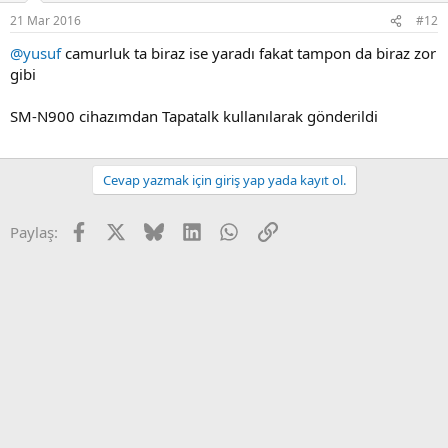
21 Mar 2016
#12
@yusuf
camurluk ta biraz ise yaradı fakat tampon da biraz zor
gibi
SM-N900 cihazımdan Tapatalk kullanılarak gönderildi
Cevap yazmak için giriş yap yada kayıt ol.
Facebook
X
Bluesky
LinkedIn
WhatsApp
Link
Paylaş: