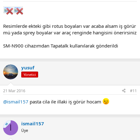
Resimlerde ekteki gibi rotus boyaları var acaba alsam iş görür
mü yada sprey boyalar var araç renginde hangisini önerirsiniz
SM-N900 cihazımdan Tapatalk kullanılarak gönderildi
yusuf
Yönetici
21 Mar 2016
#11
@ismail157
pasta cila ile illaki iş görür hocam
ismail157
KS
I
Üye